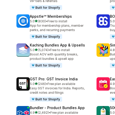
VIP tiers & referrals
pro
Built for Shopify
Appstle℠ Memberships
BO
별 5개 중
5.0
(830)
•
Free to install
5.0
총 리뷰 830개
총 
App for membership plans, member
Tru
perks, and recurring payments
buy
Built for Shopify
Kaching Bundles App & Upsells
Si
별 5개 중
5.0
(5,074)
•
Free to install
4.8
총 리뷰 5074개
총 
Boost AOV with quantity breaks,
Bui
product bundles & upsell app
ups
Built for Shopify
GST Pro: GST Invoice India
Ea
별 5개 중
5.0
(246)
•
Free plan available
4.9
총 리뷰 246개
총 
Easy GST invoices for India. Reports,
Boo
credit notes and filings
eve
Built for Shopify
Bundler ‑ Product Bundles App
50
별 5개 중
4.9
(2,492)
•
Free plan available
5.0
총 리뷰 2492개
총 