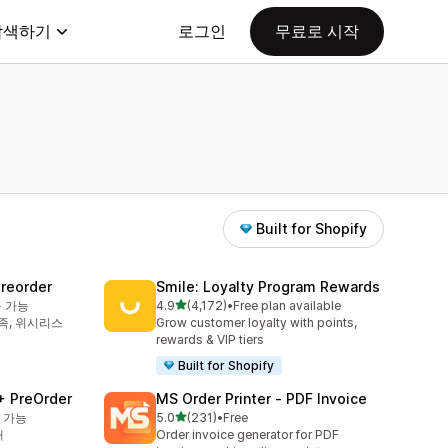
탐색하기
로그인
무료로 시작
Built for Shopify
Preorder
Smile: Loyalty Program Rewards
별 5개 중
용 가능
4.9
(4,172)
•
Free plan available
총 리뷰 4172개
부족, 위시리스
Grow customer loyalty with points,
rewards & VIP tiers
Built for Shopify
+ PreOrder
MS Order Printer ‑ PDF Invoice
별 5개 중
 가능
5.0
(231)
•
Free
총 리뷰 231개
재
Order invoice generator for PDF