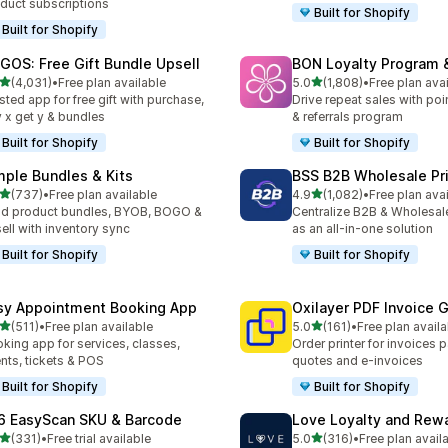
duct subscriptions
Built for Shopify
Built for Shopify
GOS: Free Gift Bundle Upsell
BON Loyalty Program 
별 5개 중
별 5개 중
(4,031)
•
Free plan available
5.0
(1,808)
•
Free plan ava
리뷰 4031개
총 리뷰 1808개
sted app for free gift with purchase,
Drive repeat sales with poin
 x get y & bundles
& referrals program
Built for Shopify
Built for Shopify
mple Bundles & Kits
BSS B2B Wholesale Pr
별 5개 중
별 5개 중
(737)
•
Free plan available
4.9
(1,082)
•
Free plan ava
리뷰 737개
총 리뷰 1082개
ld product bundles, BYOB, BOGO &
Centralize B2B & Wholesal
ell with inventory sync
as an all-in-one solution
Built for Shopify
Built for Shopify
sy Appointment Booking App
Oxilayer PDF Invoice 
별 5개 중
별 5개 중
(511)
•
Free plan available
5.0
(161)
•
Free plan availa
리뷰 511개
총 리뷰 161개
king app for services, classes,
Order printer for invoices 
nts, tickets & POS
quotes and e-invoices
Built for Shopify
Built for Shopify
6 EasyScan SKU & Barcode
Love Loyalty and Rew
별 5개 중
별 5개 중
(331)
•
Free trial available
5.0
(316)
•
Free plan avail
리뷰 331개
총 리뷰 316개