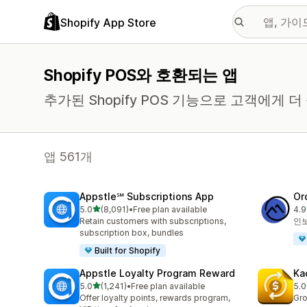
Shopify App Store
Shopify POS와 호환되는 앱
추가된 Shopify POS 기능으로 고객에게
앱 561개
Appstle℠ Subscriptions App
Or
별 5개 중
5.0
(8,091)
•
Free plan available
4.9
총 리뷰 8091개
총 
Retain customers with subscriptions,
인보
subscription box, bundles
Built for Shopify
Appstle Loyalty Program Reward
Ka
별 5개 중
5.0
(1,241)
•
Free plan available
5.0
총 리뷰 1241개
총 
Offer loyalty points, rewards program,
Gro