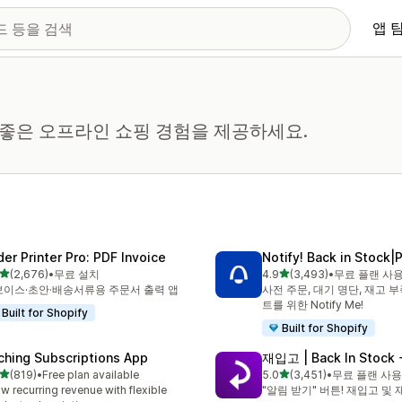
앱 
 더 좋은 오프라인 쇼핑 경험을 제공하세요.
der Printer Pro: PDF Invoice
Notify! Back in Stock|
별 5개 중
별 5개 중
(2,676)
•
무료 설치
4.9
(3,493)
•
무료 플랜 사
리뷰 2676개
총 리뷰 3493개
이스·초안·배송서류용 주문서 출력 앱
사전 주문, 대기 명단, 재고 
트를 위한 Notify Me!
Built for Shopify
Built for Shopify
ching Subscriptions App
재입고 | Back In Stock 
별 5개 중
별 5개 중
(819)
•
Free plan available
5.0
(3,451)
•
무료 플랜 사용
리뷰 819개
총 리뷰 3451개
w recurring revenue with flexible
"알림 받기" 버튼! 재입고 및 