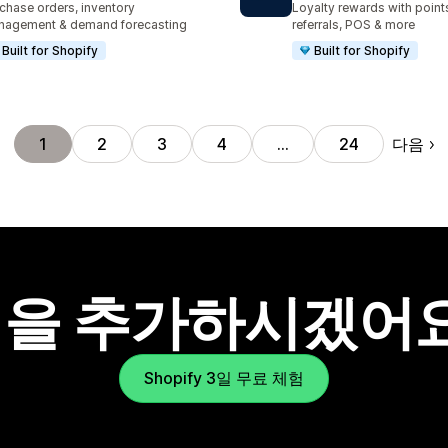
chase orders, inventory
Loyalty rewards with points,
nagement & demand forecasting
referrals, POS & more
Built for Shopify
Built for Shopify
다음
1
2
3
4
…
24
을 추가하시겠어
Shopify 3일 무료 체험