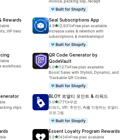
invoice, packing slip, receipt
Built for Shopify
& Rewards
Seal Subscriptions App
별 5개 중
ilable
4.9
(2,931)
•
Free plan available
총 리뷰 2931개
ts, VIP tiers
Increase sales & retention with
subscriptions & memberships!
Built for Shopify
icing
QR Code Generator by
ilable
QodeVault
e workflows
별 5개 중
5.0
(127)
•
Free plan available
총 리뷰 127개
Boost Sales with Stylish, Dynamic, and
Trackable QR Codes.
Built for Shopify
Generator
BLOY 로열티 포인트 & 리워드
별 5개 중
ble
5.0
(771)
•
무료
총 리뷰 771개
packing slips
리워드, VIP, 추천인, AI를 지원하는 로열티
프로그램
Built for Shopify
ards
Essent Loyalty Program Rewards
별 5개 중
able
5.0
(434)
•
Free plan available
총 리뷰 434개