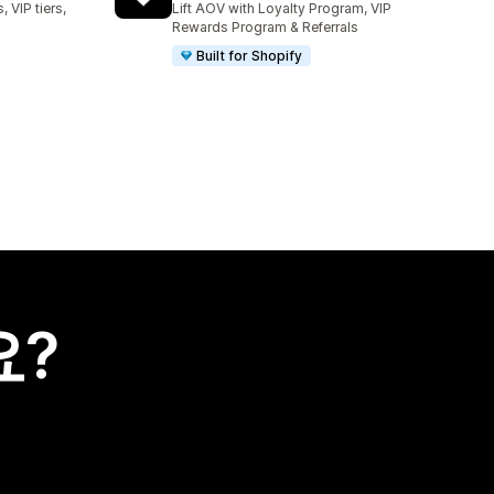
 VIP tiers,
Lift AOV with Loyalty Program, VIP
Rewards Program & Referrals
Built for Shopify
요?