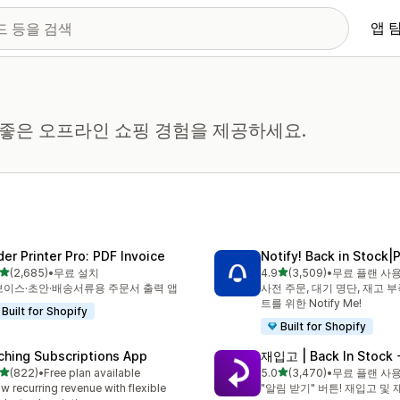
앱 
 더 좋은 오프라인 쇼핑 경험을 제공하세요.
der Printer Pro: PDF Invoice
Notify! Back in Stock|
별 5개 중
별 5개 중
(2,685)
•
무료 설치
4.9
(3,509)
•
무료 플랜 사
리뷰 2685개
총 리뷰 3509개
이스·초안·배송서류용 주문서 출력 앱
사전 주문, 대기 명단, 재고 
트를 위한 Notify Me!
Built for Shopify
Built for Shopify
ching Subscriptions App
재입고 | Back In Stock 
별 5개 중
별 5개 중
(822)
•
Free plan available
5.0
(3,470)
•
무료 플랜 사
리뷰 822개
총 리뷰 3470개
w recurring revenue with flexible
"알림 받기" 버튼! 재입고 및 