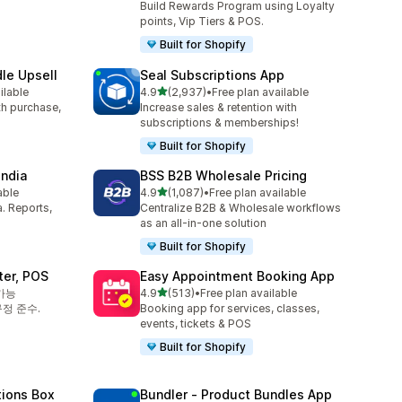
Build Rewards Program using Loyalty
points, Vip Tiers & POS.
Built for Shopify
le Upsell
Seal Subscriptions App
별 5개 중
ilable
4.9
(2,937)
•
Free plan available
총 리뷰 2937개
ith purchase,
Increase sales & retention with
subscriptions & memberships!
Built for Shopify
India
BSS B2B Wholesale Pricing
별 5개 중
able
4.9
(1,087)
•
Free plan available
총 리뷰 1087개
a. Reports,
Centralize B2B & Wholesale workflows
as an all-in-one solution
Built for Shopify
ter, POS
Easy Appointment Booking App
별 5개 중
가능
4.9
(513)
•
Free plan available
총 리뷰 513개
정 준수.
Booking app for services, classes,
events, tickets & POS
Built for Shopify
tions Box
Bundler ‑ Product Bundles App