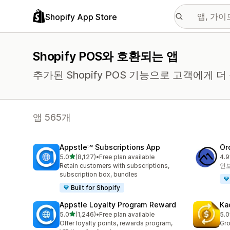
Shopify App Store
Shopify POS와 호환되는 앱
추가된 Shopify POS 기능으로 고객에게
앱 565개
Appstle℠ Subscriptions App
Or
별 5개 중
5.0
(8,127)
•
Free plan available
4.9
총 리뷰 8127개
총 
Retain customers with subscriptions,
인보
subscription box, bundles
Built for Shopify
Appstle Loyalty Program Reward
Ka
별 5개 중
5.0
(1,246)
•
Free plan available
5.0
총 리뷰 1246개
총 
Offer loyalty points, rewards program,
Gro