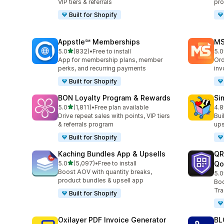
VIP tiers & referrals
pro
Built for Shopify
Appstle℠ Memberships
MS
별 5개 중
5.0
(832)
•
Free to install
5.0
총 리뷰 832개
총 
App for membership plans, member
Ord
perks, and recurring payments
inv
Built for Shopify
BON Loyalty Program & Rewards
Si
별 5개 중
5.0
(1,811)
•
Free plan available
4.8
총 리뷰 1811개
총 
Drive repeat sales with points, VIP tiers
Bui
& referrals program
ups
Built for Shopify
Kaching Bundles App & Upsells
QR
별 5개 중
5.0
(5,097)
•
Free to install
Qo
총 리뷰 5097개
Boost AOV with quantity breaks,
5.0
총 
product bundles & upsell app
Boo
Tra
Built for Shopify
Oxilayer PDF Invoice Generator
B