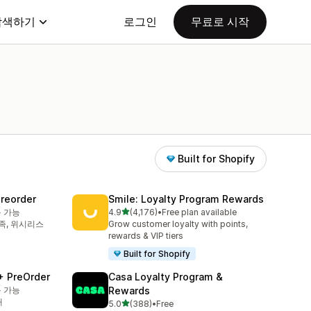
탐색하기
로그인
무료로 시작
Built for Shopify
Preorder
Smile: Loyalty Program Rewards
별 5개 중
용 가능
4.9
(4,176)
•
Free plan available
총 리뷰 4176개
부족, 위시리스
Grow customer loyalty with points,
rewards & VIP tiers
Built for Shopify
+ PreOrder
Casa Loyalty Program &
용 가능
Rewards
재
별 5개 중
5.0
(388)
•
Free
총 리뷰 388개