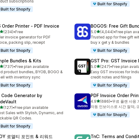
duct subscriptions
Built for Shopify
Built for Shopify
 Order Printer ‑ PDF Invoice
BOGOS: Free Gift Bund
별 5개 중
별 5개 중
(234)
•
Free
5.0
(4,044)
•
Free plan ava
리뷰 234개
총 리뷰 4044개
er invoice generator for PDF
Trusted app for free gift w
oice, packing slip, receipt
buy x get y & bundles
Built for Shopify
Built for Shopify
mple Bundles & Kits
GST Pro: GST Invoice 
별 5개 중
별 5개 중
(737)
•
Free plan available
5.0
(247)
•
Free plan avail
리뷰 737개
총 리뷰 247개
ld product bundles, BYOB, BOGO &
Easy GST invoices for Indi
ell with inventory sync
credit notes and filings
Built for Shopify
Built for Shopify
 Code Generator by
PDF Invoice Order Prin
별 5개 중
deVault
4.9
(686)
•
무료 플랜 사용 
총 리뷰 686개
자동 인보이스로 시간 절약, 규
별 5개 중
(127)
•
Free plan available
리뷰 127개
st Sales with Stylish, Dynamic, and
Built for Shopify
ckable QR Codes.
Built for Shopify
LOY 로열티 포인트 & 리워드
TnC: Terms and Condi