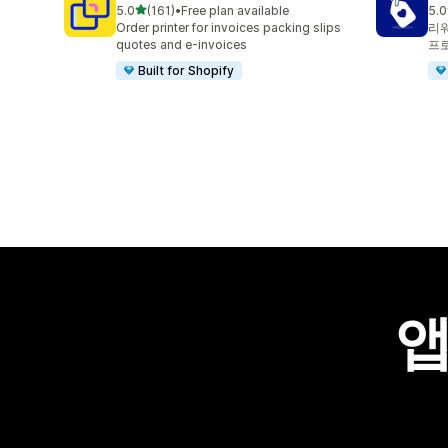
별 5개 중
5.0
(161)
•
Free plan available
5.0
총 리뷰 161개
총 
Order printer for invoices packing slips
리워
quotes and e-invoices
프
Built for Shopify
앱