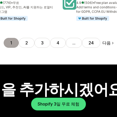
별 5개 중
별 5개 중
(776)
•
무료
4.9
(506)
•
Free plan avail
리뷰 776개
총 리뷰 506개
드, VIP, 추천인, AI를 지원하는 로열티
Add terms and conditions
로그램
for GDPR, CCPA EU Withdr
Built for Shopify
Built for Shopify
다음
1
2
3
4
…
24
을 추가하시겠어
Shopify 3일 무료 체험