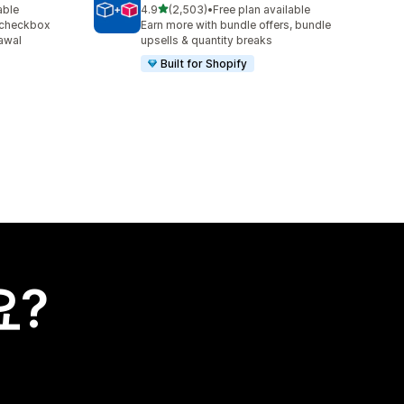
별 5개 중
able
4.9
(2,503)
•
Free plan available
총 리뷰 2503개
 checkbox
Earn more with bundle offers, bundle
awal
upsells & quantity breaks
Built for Shopify
요?