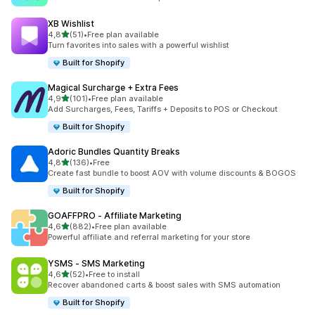
XB Wishlist
av 5 stjerner
4,8
(51)
•
Free plan available
Totalt 51 omtaler
Turn favorites into sales with a powerful wishlist
Built for Shopify
Magical Surcharge + Extra Fees
av 5 stjerner
4,9
(101)
•
Free plan available
Totalt 101 omtaler
Add Surcharges, Fees, Tariffs + Deposits to POS or Checkout
Built for Shopify
Adoric Bundles Quantity Breaks
av 5 stjerner
4,8
(136)
•
Free
Totalt 136 omtaler
Create fast bundle to boost AOV with volume discounts & BOGOS
Built for Shopify
GOAFFPRO ‑ Affiliate Marketing
av 5 stjerner
4,6
(882)
•
Free plan available
Totalt 882 omtaler
Powerful affiliate and referral marketing for your store
YSMS ‑ SMS Marketing
av 5 stjerner
4,6
(52)
•
Free to install
Totalt 52 omtaler
Recover abandoned carts & boost sales with SMS automation
Built for Shopify