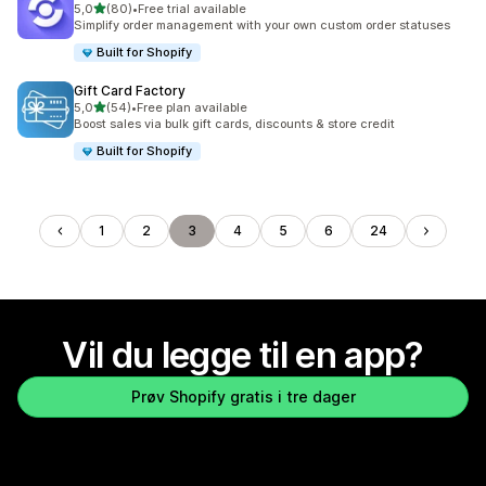
av 5 stjerner
5,0
(80)
•
Free trial available
Totalt 80 omtaler
Simplify order management with your own custom order statuses
Built for Shopify
Gift Card Factory
av 5 stjerner
5,0
(54)
•
Free plan available
Totalt 54 omtaler
Boost sales via bulk gift cards, discounts & store credit
Built for Shopify
1
2
3
4
5
6
24
Vil du legge til en app?
Prøv Shopify gratis i tre dager