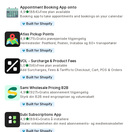
Appointment Booking App ointo
av 5 stjerner
4,9
(884)
•
Free plan available
Totalt 884 omtaler
Booking app to take appointments and bookings on your calendar
Built for Shopify
Atlas Pickup Points
av 5 stjerner
4,8
(71)
•
Gratis prøveperiode tilgjengelig
Totalt 71 omtaler
Hentesteder: PostNord, Posten, Instabox og 60+ transportører
Built for Shopify
VOL ‑ Surcharge & Product Fees
av 5 stjerner
5,0
(56)
•
Free plan available
Totalt 56 omtaler
Add Surcharges, Fees & Tariffs to Checkout, Cart, POS & Orders
Built for Shopify
Sami Wholesale Pricing B2B
av 5 stjerner
4,9
(927)
•
Gratis abonnement tilgjengelig
Totalt 927 omtaler
Styrk din B2B med engrospriser og volumrabatt
Built for Shopify
Subi Subscriptions App
av 5 stjerner
4,9
(894)
•
Gratis å installere
Totalt 894 omtaler
Skaler virksomheten din med abonnements- og medlemsmodeller
Built for Shopify