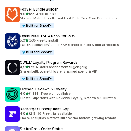
FoxSell Bundle Builder
av 5 stjerner
4,9
(83)
•
Free to install
Totalt 83 omtaler
Mix and Match Bundle Builder & Build Your Own Bundle Sets
Built for Shopify
OpenFiskal TSE & RKSV for POS
av 5 stjerner
5,0
(53)
•
Free to install
Totalt 53 omtaler
TSE (KassenSichV) and RKSV signed printed & digital receipts
Built for Shopify
CWILL: Loyalty Program Rewards
av 5 stjerner
4,9
(781)
•
Gratis abonnement tilgjengelig
Totalt 781 omtaler
Gjør enkeltkjøpere til lojale fans med poeng & VIP
Built for Shopify
Okendo: Reviews & Loyalty
av 5 stjerner
4,9
(1 314)
•
Free plan available
Totalt 1314 omtaler
Create Superfans with Reviews, Loyalty, Referrals & Quizzes
Recharge Subscriptions App
av 5 stjerner
4,8
(2 946)
•
Free trial available
Totalt 2946 omtaler
The subscription platform built for the fastest-growing brands
StatusPro ‑ Order Status