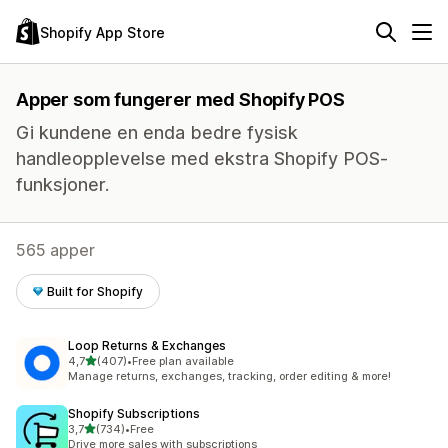
Shopify App Store
Apper som fungerer med Shopify POS
Gi kundene en enda bedre fysisk
handleopplevelse med ekstra Shopify POS-
funksjoner.
565 apper
Built for Shopify
Loop Returns & Exchanges
av 5 stjerner
4,7
(407)
•
Free plan available
Totalt 407 omtaler
Manage returns, exchanges, tracking, order editing & more!
Shopify Subscriptions
av 5 stjerner
3,7
(734)
•
Free
Totalt 734 omtaler
Drive more sales with subscriptions