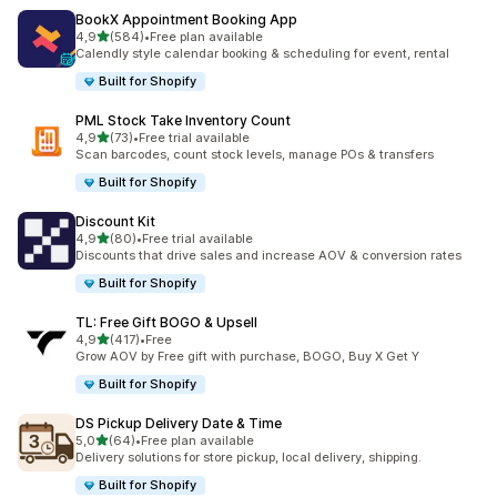
BookX Appointment Booking App
av 5 stjerner
4,9
(584)
•
Free plan available
Totalt 584 omtaler
Calendly style calendar booking & scheduling for event, rental
Built for Shopify
PML Stock Take Inventory Count
av 5 stjerner
4,9
(73)
•
Free trial available
Totalt 73 omtaler
Scan barcodes, count stock levels, manage POs & transfers
Built for Shopify
Discount Kit
av 5 stjerner
4,9
(80)
•
Free trial available
Totalt 80 omtaler
Discounts that drive sales and increase AOV & conversion rates
Built for Shopify
TL: Free Gift BOGO & Upsell
av 5 stjerner
4,9
(417)
•
Free
Totalt 417 omtaler
Grow AOV by Free gift with purchase, BOGO, Buy X Get Y
Built for Shopify
DS Pickup Delivery Date & Time
av 5 stjerner
5,0
(64)
•
Free plan available
Totalt 64 omtaler
Delivery solutions for store pickup, local delivery, shipping.
Built for Shopify