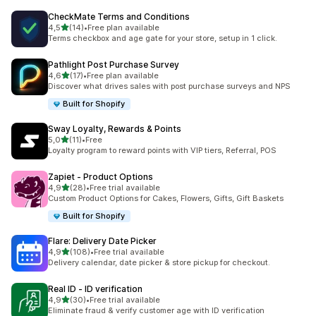
CheckMate Terms and Conditions
av 5 stjerner
4,5
(14)
•
Free plan available
Totalt 14 omtaler
Terms checkbox and age gate for your store, setup in 1 click.
Pathlight Post Purchase Survey
av 5 stjerner
4,6
(17)
•
Free plan available
Totalt 17 omtaler
Discover what drives sales with post purchase surveys and NPS
Built for Shopify
Sway Loyalty, Rewards & Points
av 5 stjerner
5,0
(11)
•
Free
Totalt 11 omtaler
Loyalty program to reward points with VIP tiers, Referral, POS
Zapiet ‑ Product Options
av 5 stjerner
4,9
(28)
•
Free trial available
Totalt 28 omtaler
Custom Product Options for Cakes, Flowers, Gifts, Gift Baskets
Built for Shopify
Flare: Delivery Date Picker
av 5 stjerner
4,9
(108)
•
Free trial available
Totalt 108 omtaler
Delivery calendar, date picker & store pickup for checkout.
Real ID ‑ ID verification
av 5 stjerner
4,9
(30)
•
Free trial available
Totalt 30 omtaler
Eliminate fraud & verify customer age with ID verification