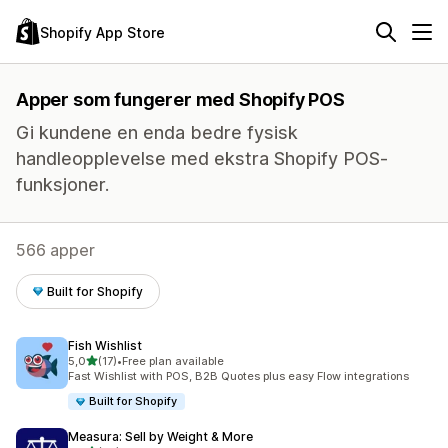
Shopify App Store
Apper som fungerer med Shopify POS
Gi kundene en enda bedre fysisk
handleopplevelse med ekstra Shopify POS-
funksjoner.
566 apper
Built for Shopify
Fish Wishlist
av 5 stjerner
5,0
(17)
•
Free plan available
Totalt 17 omtaler
Fast Wishlist with POS, B2B Quotes plus easy Flow integrations
Built for Shopify
Measura: Sell by Weight & More