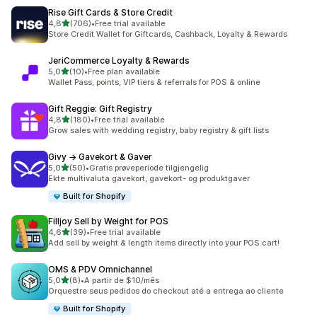
Rise Gift Cards & Store Credit
av 5 stjerner
4,8
(706)
•
Free trial available
Totalt 706 omtaler
Store Credit Wallet for Giftcards, Cashback, Loyalty & Rewards
JeriCommerce Loyalty & Rewards
av 5 stjerner
5,0
(10)
•
Free plan available
Totalt 10 omtaler
Wallet Pass, points, VIP tiers & referrals for POS & online
Gift Reggie: Gift Registry
av 5 stjerner
4,8
(180)
•
Free trial available
Totalt 180 omtaler
Grow sales with wedding registry, baby registry & gift lists
Givy → Gavekort & Gaver
av 5 stjerner
5,0
(50)
•
Gratis prøveperiode tilgjengelig
Totalt 50 omtaler
Ekte multivaluta gavekort, gavekort- og produktgaver
Built for Shopify
Filljoy Sell by Weight for POS
av 5 stjerner
4,6
(39)
•
Free trial available
Totalt 39 omtaler
Add sell by weight & length items directly into your POS cart!
OMS & PDV Omnichannel
av 5 stjerner
5,0
(8)
•
A partir de $10/mês
Totalt 8 omtaler
Orquestre seus pedidos do checkout até a entrega ao cliente
Built for Shopify