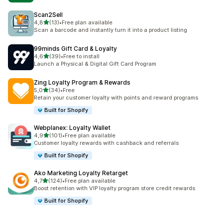
Scan2Sell
av 5 stjerner
4,8
(13)
•
Free plan available
Totalt 13 omtaler
Scan a barcode and instantly turn it into a product listing
99minds Gift Card & Loyalty
av 5 stjerner
4,6
(39)
•
Free to install
Totalt 39 omtaler
Launch a Physical & Digital Gift Card Program
Zing Loyalty Program & Rewards
av 5 stjerner
5,0
(34)
•
Free
Totalt 34 omtaler
Retain your customer loyalty with points and reward programs
Built for Shopify
Webplanex: Loyalty Wallet
av 5 stjerner
4,9
(101)
•
Free plan available
Totalt 101 omtaler
Customer loyalty rewards with cashback and referrals
Built for Shopify
Ako Marketing Loyalty Retarget
av 5 stjerner
4,7
(124)
•
Free plan available
Totalt 124 omtaler
Boost retention with VIP loyalty program store credit rewards
Built for Shopify