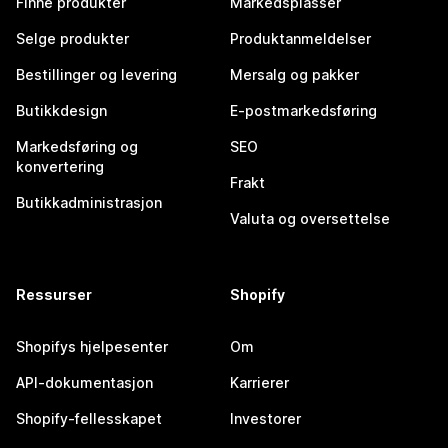
Finne produkter
Markedsplasser
Selge produkter
Produktanmeldelser
Bestillinger og levering
Mersalg og pakker
Butikkdesign
E-postmarkedsføring
Markedsføring og
SEO
konvertering
Frakt
Butikkadministrasjon
Valuta og oversettelse
Ressurser
Shopify
Shopifys hjelpesenter
Om
API-dokumentasjon
Karrierer
Shopify-fellesskapet
Investorer