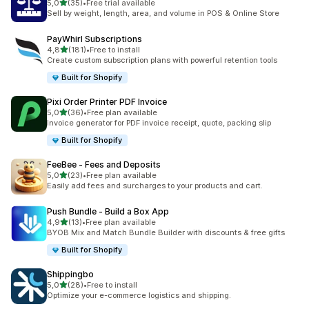
av 5 stjerner
5,0
(35)
•
Free trial available
Totalt 35 omtaler
Sell by weight, length, area, and volume in POS & Online Store
PayWhirl Subscriptions
av 5 stjerner
4,8
(181)
•
Free to install
Totalt 181 omtaler
Create custom subscription plans with powerful retention tools
Built for Shopify
Pixi Order Printer PDF Invoice
av 5 stjerner
5,0
(36)
•
Free plan available
Totalt 36 omtaler
Invoice generator for PDF invoice receipt, quote, packing slip
Built for Shopify
FeeBee ‑ Fees and Deposits
av 5 stjerner
5,0
(23)
•
Free plan available
Totalt 23 omtaler
Easily add fees and surcharges to your products and cart.
Push Bundle ‑ Build a Box App
av 5 stjerner
4,9
(13)
•
Free plan available
Totalt 13 omtaler
BYOB Mix and Match Bundle Builder with discounts & free gifts
Built for Shopify
Shippingbo
av 5 stjerner
5,0
(28)
•
Free to install
Totalt 28 omtaler
Optimize your e-commerce logistics and shipping.