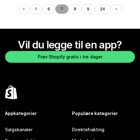
1
6
7
8
9
24
Vil du legge til en app?
Prøv Shopify gratis i tre dager
Appkategorier
Populære kategorier
Salgskanaler
Direktefrakting