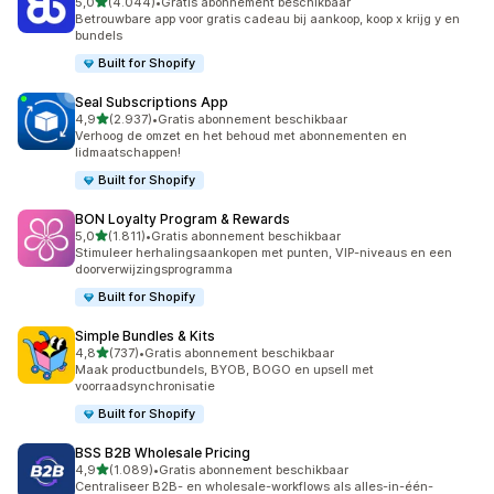
van 5 sterren
5,0
(4.044)
•
Gratis abonnement beschikbaar
4044 recensies in totaal
Betrouwbare app voor gratis cadeau bij aankoop, koop x krijg y en
bundels
Built for Shopify
Seal Subscriptions App
van 5 sterren
4,9
(2.937)
•
Gratis abonnement beschikbaar
2937 recensies in totaal
Verhoog de omzet en het behoud met abonnementen en
lidmaatschappen!
Built for Shopify
BON Loyalty Program & Rewards
van 5 sterren
5,0
(1.811)
•
Gratis abonnement beschikbaar
1811 recensies in totaal
Stimuleer herhalingsaankopen met punten, VIP-niveaus en een
doorverwijzingsprogramma
Built for Shopify
Simple Bundles & Kits
van 5 sterren
4,8
(737)
•
Gratis abonnement beschikbaar
737 recensies in totaal
Maak productbundels, BYOB, BOGO en upsell met
voorraadsynchronisatie
Built for Shopify
BSS B2B Wholesale Pricing
van 5 sterren
4,9
(1.089)
•
Gratis abonnement beschikbaar
1089 recensies in totaal
Centraliseer B2B- en wholesale-workflows als alles-in-één-