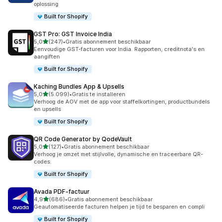
oplossing
Built for Shopify
GST Pro: GST Invoice India
van 5 sterren
5,0
(247)
•
Gratis abonnement beschikbaar
247 recensies in totaal
Eenvoudige GST-facturen voor India. Rapporten, creditnota's en
aangiften
Built for Shopify
Kaching Bundles App & Upsells
van 5 sterren
5,0
(5.099)
•
Gratis te installeren
5099 recensies in totaal
Verhoog de AOV met de app voor staffelkortingen, productbundels
en upsells
Built for Shopify
QR Code Generator by QodeVault
van 5 sterren
5,0
(127)
•
Gratis abonnement beschikbaar
127 recensies in totaal
Verhoog je omzet met stijlvolle, dynamische en traceerbare QR-
codes.
Built for Shopify
Avada PDF‑factuur
van 5 sterren
4,9
(686)
•
Gratis abonnement beschikbaar
686 recensies in totaal
Geautomatiseerde facturen helpen je tijd te besparen en compli
Built for Shopify