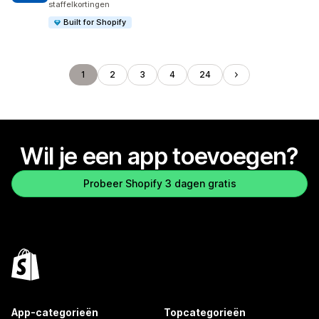
staffelkortingen
Built for Shopify
1
2
3
4
24
Wil je een app toevoegen?
Probeer Shopify 3 dagen gratis
App-categorieën
Topcategorieën