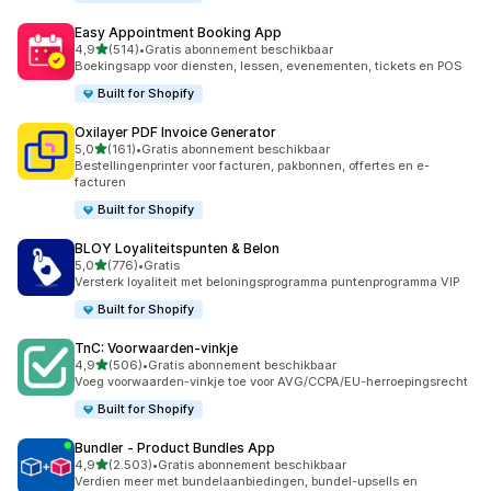
Easy Appointment Booking App
van 5 sterren
4,9
(514)
•
Gratis abonnement beschikbaar
514 recensies in totaal
Boekingsapp voor diensten, lessen, evenementen, tickets en POS
Built for Shopify
Oxilayer PDF Invoice Generator
van 5 sterren
5,0
(161)
•
Gratis abonnement beschikbaar
161 recensies in totaal
Bestellingenprinter voor facturen, pakbonnen, offertes en e-
facturen
Built for Shopify
BLOY Loyaliteitspunten & Belon
van 5 sterren
5,0
(776)
•
Gratis
776 recensies in totaal
Versterk loyaliteit met beloningsprogramma puntenprogramma VIP
Built for Shopify
TnC: Voorwaarden‑vinkje
van 5 sterren
4,9
(506)
•
Gratis abonnement beschikbaar
506 recensies in totaal
Voeg voorwaarden-vinkje toe voor AVG/CCPA/EU-herroepingsrecht
Built for Shopify
Bundler ‑ Product Bundles App
van 5 sterren
4,9
(2.503)
•
Gratis abonnement beschikbaar
2503 recensies in totaal
Verdien meer met bundelaanbiedingen, bundel-upsells en