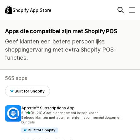
Shopify App Store
Apps die compatibel zijn met Shopify POS
Geef klanten een betere persoonlijke
shoppingervaring met extra Shopify POS-
functies.
565 apps
Built for Shopify
Appstle℠ Subscriptions App
van 5 sterren
5,0
(8.129)
•
Gratis abonnement beschikbaar
8129 recensies in totaal
Behoud klanten met abonnementen, abonnementsboxen en
bundels
Built for Shopify