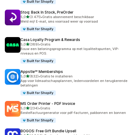
Built for Shopify
Stoq: Back In Stock, PreOrder
van 5 sterren
5,0
(3.471)
•
Gratis abonnement beschikbaar
3471 recensies in totaal
Meld mij! E-mail, sms voorraad weer op voorraad
Built for Shopify
Casa Loyalty Program & Rewards
van 5 sterren
5,0
(389)
•
Gratis
389 recensies in totaal
Bouw een beloningsprogramma op met loyaliteitspunten, VIP-
niveaus en POS.
Built for Shopify
Appstle℠ Memberships
van 5 sterren
5,0
(832)
•
Gratis te installeren
832 recensies in totaal
App voor lidmaatschapsplannen, ledenvoordelen en terugkerende
betalingen
Built for Shopify
MS Order Printer ‑ PDF Invoice
van 5 sterren
5,0
(234)
•
Gratis
234 recensies in totaal
Bestelfactuurgenerator voor pdf-facturen, pakbonnen en bonnen
Built for Shopify
BOGOS: Free Gift Bundle Upsell