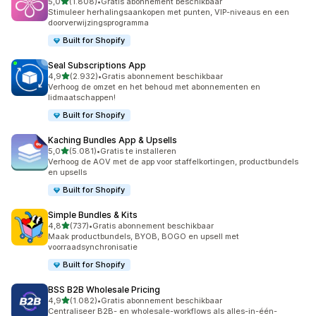
van 5 sterren
5,0
(1.808)
•
Gratis abonnement beschikbaar
1808 recensies in totaal
Stimuleer herhalingsaankopen met punten, VIP-niveaus en een
doorverwijzingsprogramma
Built for Shopify
Seal Subscriptions App
van 5 sterren
4,9
(2.932)
•
Gratis abonnement beschikbaar
2932 recensies in totaal
Verhoog de omzet en het behoud met abonnementen en
lidmaatschappen!
Built for Shopify
Kaching Bundles App & Upsells
van 5 sterren
5,0
(5.081)
•
Gratis te installeren
5081 recensies in totaal
Verhoog de AOV met de app voor staffelkortingen, productbundels
en upsells
Built for Shopify
Simple Bundles & Kits
van 5 sterren
4,8
(737)
•
Gratis abonnement beschikbaar
737 recensies in totaal
Maak productbundels, BYOB, BOGO en upsell met
voorraadsynchronisatie
Built for Shopify
BSS B2B Wholesale Pricing
van 5 sterren
4,9
(1.082)
•
Gratis abonnement beschikbaar
1082 recensies in totaal
Centraliseer B2B- en wholesale-workflows als alles-in-één-