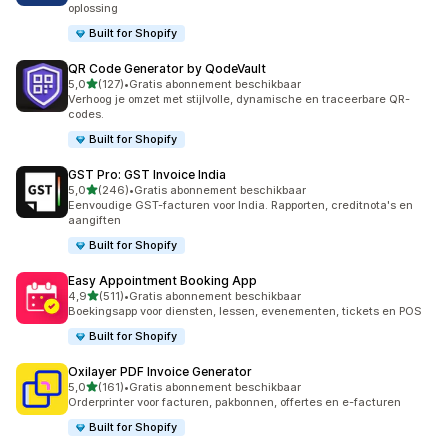
oplossing
Built for Shopify
QR Code Generator by QodeVault
van 5 sterren
5,0
(127)
•
Gratis abonnement beschikbaar
127 recensies in totaal
Verhoog je omzet met stijlvolle, dynamische en traceerbare QR-
codes.
Built for Shopify
GST Pro: GST Invoice India
van 5 sterren
5,0
(246)
•
Gratis abonnement beschikbaar
246 recensies in totaal
Eenvoudige GST-facturen voor India. Rapporten, creditnota's en
aangiften
Built for Shopify
Easy Appointment Booking App
van 5 sterren
4,9
(511)
•
Gratis abonnement beschikbaar
511 recensies in totaal
Boekingsapp voor diensten, lessen, evenementen, tickets en POS
Built for Shopify
Oxilayer PDF Invoice Generator
van 5 sterren
5,0
(161)
•
Gratis abonnement beschikbaar
161 recensies in totaal
Orderprinter voor facturen, pakbonnen, offertes en e-facturen
Built for Shopify