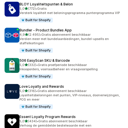
BLOY Loyaliteitspunten & Belon
van 5 sterren
5,0
(772)
•
Gratis
772 recensies in totaal
Versterk loyaliteit met beloningsprogramma puntenprogramma VIP
Built for Shopify
Bundler ‑ Product Bundles App
van 5 sterren
4,9
(2.495)
•
Gratis abonnement beschikbaar
2495 recensies in totaal
Verdien meer met bundelaanbiedingen, bundel-upsells en
staffelkortingen
Built for Shopify
506 EasyScan SKU & Barcode
van 5 sterren
5,0
(332)
•
Gratis proefperiode beschikbaar
332 recensies in totaal
Inkooporders, voorraadbeheer en vraagvoorspelling
Built for Shopify
Love Loyalty and Rewards
van 5 sterren
5,0
(316)
•
Gratis abonnement beschikbaar
316 recensies in totaal
Loyaliteitsbeloningen met punten, VIP-niveaus, doorverwijzingen,
POS en meer
Built for Shopify
Essent Loyalty Program Rewards
van 5 sterren
5,0
(434)
•
Gratis abonnement beschikbaar
434 recensies in totaal
Verhoog de gemiddelde bestelwaarde met een