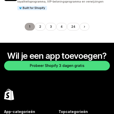
loyaliteitsprogramma, VIP-beloningsprogramma en verwijzingen
Built for Shopify
1
2
3
4
24
Wil je een app toevoegen?
Probeer Shopify 3 dagen gratis
App-categorieën
Topcategorieën