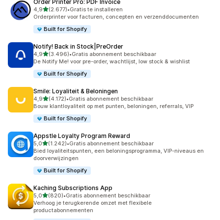
Order Printer Pro: PDF Invoice
van 5 sterren
4,9
(2.677)
•
Gratis te installeren
2677 recensies in totaal
Orderprinter voor facturen, concepten en verzenddocumenten
Built for Shopify
Notify! Back in Stock|PreOrder
van 5 sterren
4,9
(3.496)
•
Gratis abonnement beschikbaar
3496 recensies in totaal
De Notify Me! voor pre-order, wachtlijst, low stock & wishlist
Built for Shopify
Smile: Loyaliteit & Beloningen
van 5 sterren
4,9
(4.172)
•
Gratis abonnement beschikbaar
4172 recensies in totaal
Bouw klantloyaliteit op met punten, beloningen, referrals, VIP
Built for Shopify
Appstle Loyalty Program Reward
van 5 sterren
5,0
(1.242)
•
Gratis abonnement beschikbaar
1242 recensies in totaal
Bied loyaliteitspunten, een beloningsprogramma, VIP-niveaus en
doorverwijzingen
Built for Shopify
Kaching Subscriptions App
van 5 sterren
5,0
(820)
•
Gratis abonnement beschikbaar
820 recensies in totaal
Verhoog je terugkerende omzet met flexibele
productabonnementen