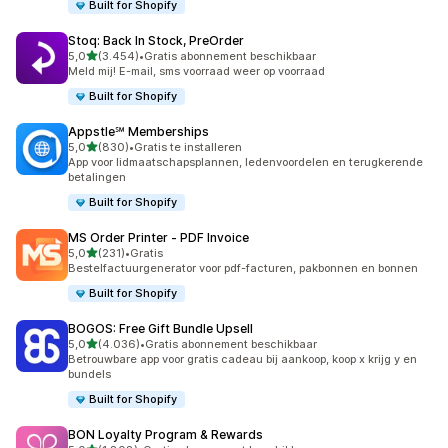
Built for Shopify
Stoq: Back In Stock, PreOrder
van 5 sterren
5,0
(3.454)
•
Gratis abonnement beschikbaar
3454 recensies in totaal
Meld mij! E-mail, sms voorraad weer op voorraad
Built for Shopify
Appstle℠ Memberships
van 5 sterren
5,0
(830)
•
Gratis te installeren
830 recensies in totaal
App voor lidmaatschapsplannen, ledenvoordelen en terugkerende
betalingen
Built for Shopify
MS Order Printer ‑ PDF Invoice
van 5 sterren
5,0
(231)
•
Gratis
231 recensies in totaal
Bestelfactuurgenerator voor pdf-facturen, pakbonnen en bonnen
Built for Shopify
BOGOS: Free Gift Bundle Upsell
van 5 sterren
5,0
(4.036)
•
Gratis abonnement beschikbaar
4036 recensies in totaal
Betrouwbare app voor gratis cadeau bij aankoop, koop x krijg y en
bundels
Built for Shopify
BON Loyalty Program & Rewards