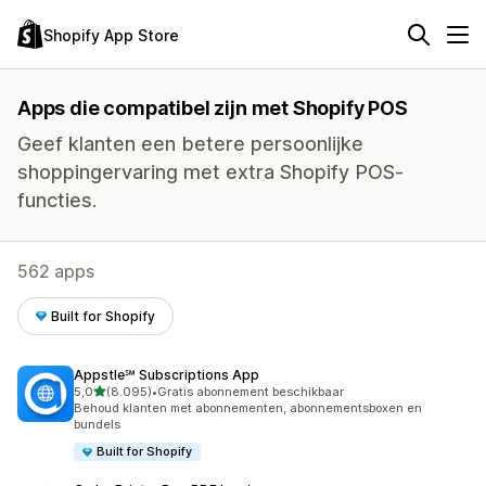
Shopify App Store
Apps die compatibel zijn met Shopify POS
Geef klanten een betere persoonlijke
shoppingervaring met extra Shopify POS-
functies.
562 apps
Built for Shopify
Appstle℠ Subscriptions App
van 5 sterren
5,0
(8.095)
•
Gratis abonnement beschikbaar
8095 recensies in totaal
Behoud klanten met abonnementen, abonnementsboxen en
bundels
Built for Shopify