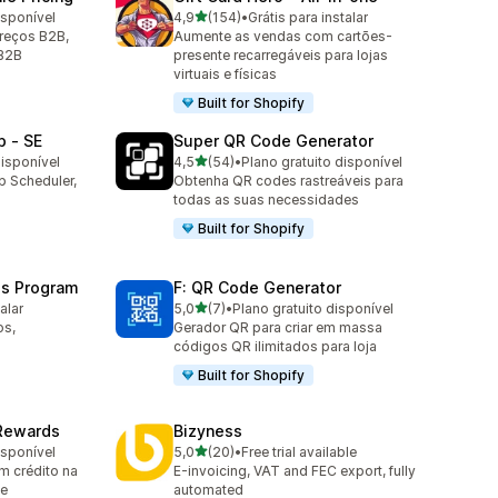
de 5 estrelas
isponível
4,9
(154)
•
Grátis para instalar
154 avaliações ao todo
reços B2B,
Aumente as vendas com cartões-
 B2B
presente recarregáveis para lojas
virtuais e físicas
Built for Shopify
p ‑ SE
Super QR Code Generator
de 5 estrelas
disponível
4,5
(54)
•
Plano gratuito disponível
54 avaliações ao todo
p Scheduler,
Obtenha QR codes rastreáveis para
todas as suas necessidades
Built for Shopify
ds Program
F: QR Code Generator
de 5 estrelas
alar
5,0
(7)
•
Plano gratuito disponível
7 avaliações ao todo
os,
Gerador QR para criar em massa
s
códigos QR ilimitados para loja
Built for Shopify
 Rewards
Bizyness
de 5 estrelas
isponível
5,0
(20)
•
Free trial available
20 avaliações ao todo
m crédito na
E-invoicing, VAT and FEC export, fully
 e
automated