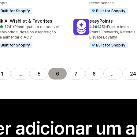
mpra
recompensas
Built for Shopify
Built for Shopify
lk AI Wishlist & Favorites
easyPoints
de 5 estrelas
de 5 estrelas
(124)
•
Plano gratuito disponível
4,1
(45)
•
Free to install
 avaliações ao todo
45 avaliações ao todo
 favoritos, desejos e reposição
Points, Rewards, Referrals,
a aumentar o AOV
Elevate Loyalty!
Built for Shopify
Built for Shopify
1
…
5
6
7
8
…
24
r adicionar um 