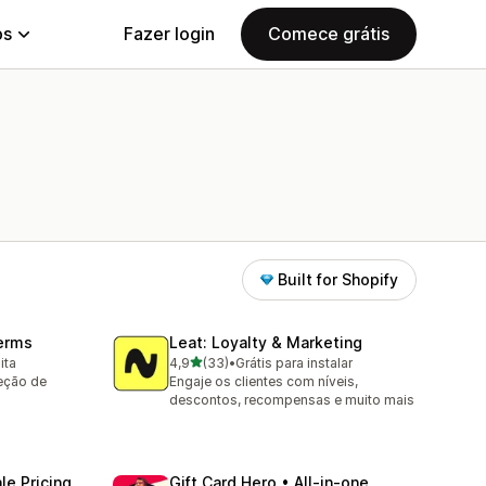
ps
Fazer login
Comece grátis
Built for Shopify
Terms
Leat: Loyalty & Marketing
de 5 estrelas
ita
4,9
(33)
•
Grátis para instalar
33 avaliações ao todo
eção de
Engaje os clientes com níveis,
descontos, recompensas e muito mais
e Pricing
Gift Card Hero • All‑in‑one