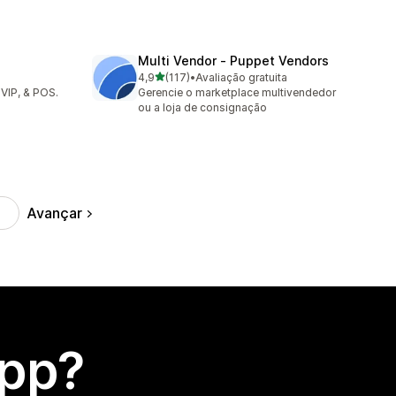
Multi Vendor ‑ Puppet Vendors
de 5 estrelas
4,9
(117)
•
Avaliação gratuita
117 avaliações ao todo
 VIP, & POS.
Gerencie o marketplace multivendedor
ou a loja de consignação
Avançar
app?