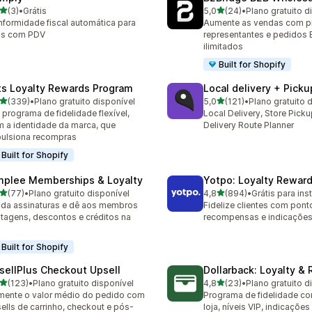
de 5 estrelas
de 5 estrelas
(3)
•
Grátis
5,0
(24)
•
Plano gratuito d
valiações ao todo
24 avaliações ao todo
formidade fiscal automática para
Aumente as vendas com p
as com PDV
representantes e pedidos
ilimitados
Built for Shopify
its Loyalty Rewards Program
Local delivery + Picku
de 5 estrelas
de 5 estrelas
(339)
•
Plano gratuito disponível
5,0
(121)
•
Plano gratuito 
 avaliações ao todo
121 avaliações ao todo
programa de fidelidade flexível,
Local Delivery, Store Picku
 a identidade da marca, que
Delivery Route Planner
ulsiona recompras
Built for Shopify
mplee Memberships & Loyalty
Yotpo: Loyalty Rewar
de 5 estrelas
de 5 estrelas
(77)
•
Plano gratuito disponível
4,8
(894)
•
Grátis para inst
avaliações ao todo
894 avaliações ao todo
da assinaturas e dê aos membros
Fidelize clientes com pont
tagens, descontos e créditos na
recompensas e indicaçõe
a
Built for Shopify
sellPlus Checkout Upsell
Dollarback: Loyalty &
de 5 estrelas
de 5 estrelas
(123)
•
Plano gratuito disponível
4,8
(23)
•
Plano gratuito d
 avaliações ao todo
23 avaliações ao todo
ente o valor médio do pedido com
Programa de fidelidade co
ells de carrinho, checkout e pós-
loja, níveis VIP, indicações