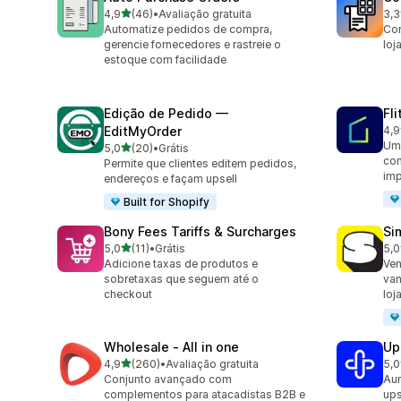
de 5 estrelas
4,9
(46)
•
Avaliação gratuita
3,3
46 avaliações ao todo
3 a
Automatize pedidos de compra,
Con
gerencie fornecedores e rastreie o
loj
estoque com facilidade
Edição de Pedido —
Fl
EditMyOrder
4,9
339
Um 
de 5 estrelas
5,0
(20)
•
Grátis
20 avaliações ao todo
com
Permite que clientes editem pedidos,
imp
endereços e façam upsell
Built for Shopify
Bony Fees Tariffs & Surcharges
Si
de 5 estrelas
5,0
(11)
•
Grátis
5,0
11 avaliações ao todo
77 
Adicione taxas de produtos e
Ven
sobretaxas que seguem até o
van
checkout
loj
Wholesale ‑ All in one
Up
de 5 estrelas
4,9
(260)
•
Avaliação gratuita
5,0
260 avaliações ao todo
123
Conjunto avançado com
Aum
complementos para atacadistas B2B e
ups