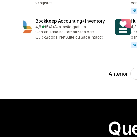
varejistas
co
Bookkeep Accounting+Inventory
Hu
de 5 estrelas
4,8
(54)
•
Avaliação gratuita
4,8
54 avaliações ao todo
124
Contabilidade automatizada para
Use
QuickBooks, NetSuite ou Sage Intacct.
par
Anterior
Que