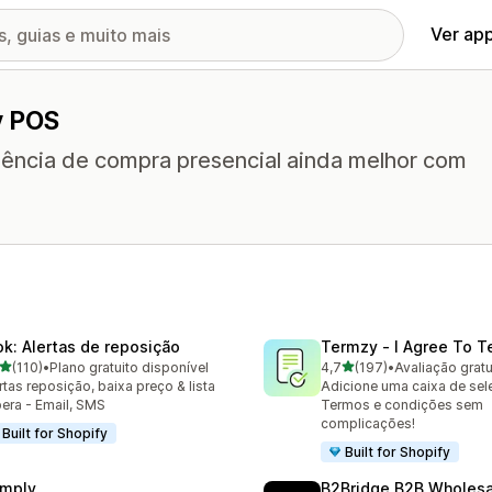
Ver ap
y POS
iência de compra presencial ainda melhor com
ok: Alertas de reposição
Termzy ‑ I Agree To 
de 5 estrelas
de 5 estrelas
(110)
•
Plano gratuito disponível
4,7
(197)
•
Avaliação gratu
 avaliações ao todo
197 avaliações ao todo
rtas reposição, baixa preço & lista
Adicione uma caixa de sel
era - Email, SMS
Termos e condições sem
complicações!
Built for Shopify
Built for Shopify
mply
B2Bridge B2B Wholesal