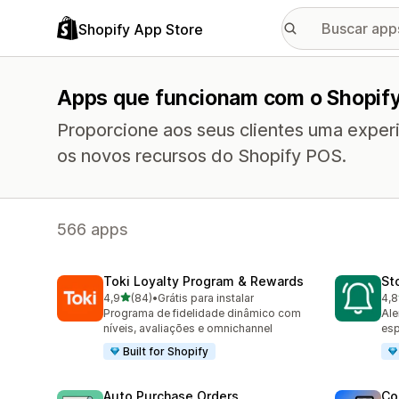
Shopify App Store
Apps que funcionam com o Shopif
Proporcione aos seus clientes uma exper
os novos recursos do Shopify POS.
566 apps
Toki Loyalty Program & Rewards
St
de 5 estrelas
4,9
(84)
•
Grátis para instalar
4,8
84 avaliações ao todo
110
Programa de fidelidade dinâmico com
Ale
níveis, avaliações e omnichannel
esp
Built for Shopify
Auto Purchase Orders
Co