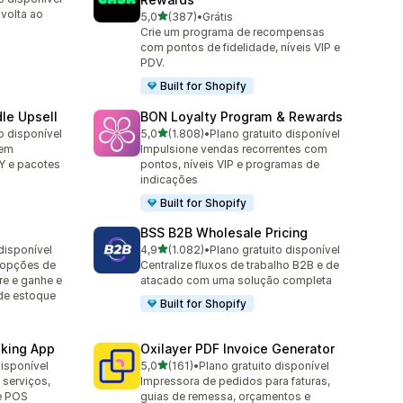
 volta ao
de 5 estrelas
5,0
(387)
•
Grátis
387 avaliações ao todo
Crie um programa de recompensas
com pontos de fidelidade, níveis VIP e
PDV.
Built for Shopify
le Upsell
BON Loyalty Program & Rewards
de 5 estrelas
o disponível
5,0
(1.808)
•
Plano gratuito disponível
1808 avaliações ao todo
 em
Impulsione vendas recorrentes com
Y e pacotes
pontos, níveis VIP e programas de
indicações
Built for Shopify
BSS B2B Wholesale Pricing
de 5 estrelas
disponível
4,9
(1.082)
•
Plano gratuito disponível
1082 avaliações ao todo
 opções de
Centralize fluxos de trabalho B2B e de
re e ganhe e
atacado com uma solução completa
de estoque
Built for Shopify
king App
Oxilayer PDF Invoice Generator
de 5 estrelas
disponível
5,0
(161)
•
Plano gratuito disponível
161 avaliações ao todo
serviços,
Impressora de pedidos para faturas,
 e POS
guias de remessa, orçamentos e