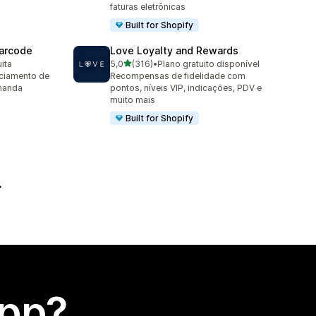
faturas eletrônicas
Built for Shopify
arcode
Love Loyalty and Rewards
de 5 estrelas
ita
5,0
(316)
•
Plano gratuito disponível
316 avaliações ao todo
ciamento de
Recompensas de fidelidade com
manda
pontos, níveis VIP, indicações, PDV e
muito mais
Built for Shopify
app?