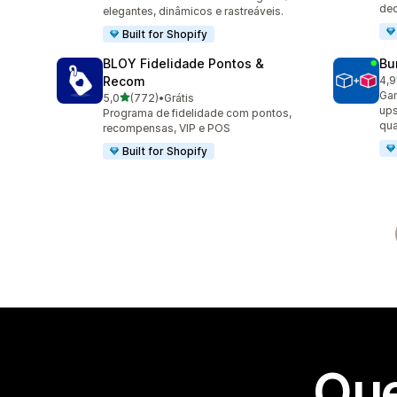
dec
elegantes, dinâmicos e rastreáveis.
Built for Shopify
BLOY Fidelidade Pontos &
Bu
Recom
4,9
249
Gan
de 5 estrelas
5,0
(772)
•
Grátis
772 avaliações ao todo
ups
Programa de fidelidade com pontos,
qua
recompensas, VIP e POS
Built for Shopify
Que