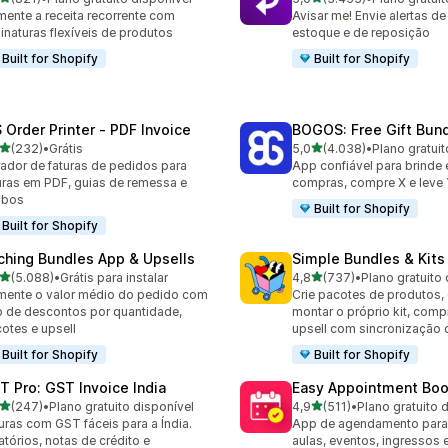
 avaliações ao todo
3453 avaliações ao todo
ente a receita recorrente com
Avisar me! Envie alertas de
inaturas flexíveis de produtos
estoque e de reposição
Built for Shopify
Built for Shopify
 Order Printer ‑ PDF Invoice
BOGOS: Free Gift Bund
de 5 estrelas
de 5 estrelas
(232)
•
Grátis
5,0
(4.038)
•
Plano gratuit
 avaliações ao todo
4038 avaliações ao todo
ador de faturas de pedidos para
App confiável para brinde
uras em PDF, guias de remessa e
compras, compre X e leve 
ibos
Built for Shopify
Built for Shopify
ching Bundles App & Upsells
Simple Bundles & Kits
de 5 estrelas
de 5 estrelas
(5.088)
•
Grátis para instalar
4,8
(737)
•
Plano gratuito 
8 avaliações ao todo
737 avaliações ao todo
ente o valor médio do pedido com
Crie pacotes de produtos,
 de descontos por quantidade,
montar o próprio kit, comp
otes e upsell
upsell com sincronização 
Built for Shopify
Built for Shopify
T Pro: GST Invoice India
Easy Appointment Boo
de 5 estrelas
de 5 estrelas
(247)
•
Plano gratuito disponível
4,9
(511)
•
Plano gratuito 
 avaliações ao todo
511 avaliações ao todo
uras com GST fáceis para a Índia.
App de agendamento para 
atórios, notas de crédito e
aulas, eventos, ingressos