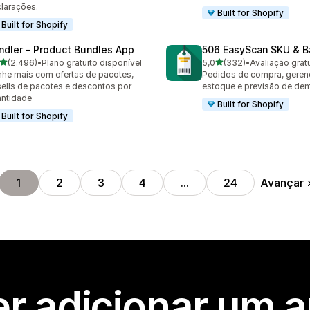
larações.
Built for Shopify
Built for Shopify
ndler ‑ Product Bundles App
506 EasyScan SKU & B
de 5 estrelas
de 5 estrelas
(2.496)
•
Plano gratuito disponível
5,0
(332)
•
Avaliação gratu
6 avaliações ao todo
332 avaliações ao todo
he mais com ofertas de pacotes,
Pedidos de compra, geren
ells de pacotes e descontos por
estoque e previsão de de
ntidade
Built for Shopify
Built for Shopify
Avançar
1
2
3
4
…
24
r adicionar um 