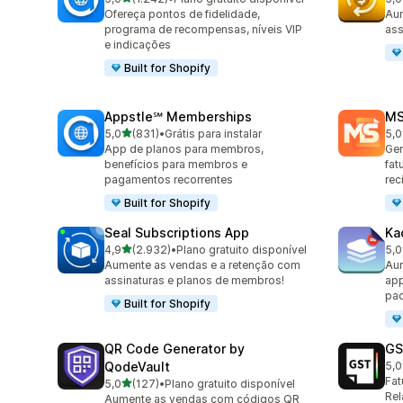
1242 avaliações ao todo
821
Ofereça pontos de fidelidade,
Aum
programa de recompensas, níveis VIP
ass
e indicações
Built for Shopify
Appstle℠ Memberships
MS
de 5 estrelas
5,0
(831)
•
Grátis para instalar
5,0
831 avaliações ao todo
232
App de planos para membros,
Ger
benefícios para membros e
fat
pagamentos recorrentes
rec
Built for Shopify
Seal Subscriptions App
Ka
de 5 estrelas
4,9
(2.932)
•
Plano gratuito disponível
5,0
2932 avaliações ao todo
508
Aumente as vendas e a retenção com
Aum
assinaturas e planos de membros!
app
pac
Built for Shopify
QR Code Generator by
GS
QodeVault
5,0
247
Fat
de 5 estrelas
5,0
(127)
•
Plano gratuito disponível
127 avaliações ao todo
Rel
Aumente as vendas com códigos QR