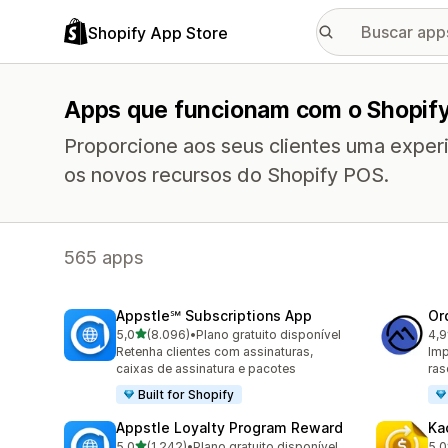
Shopify App Store
Apps que funcionam com o Shopif
Proporcione aos seus clientes uma exper
os novos recursos do Shopify POS.
565 apps
Appstle℠ Subscriptions App
Or
de 5 estrelas
5,0
(8.096)
•
Plano gratuito disponível
4,9
8096 avaliações ao todo
267
Retenha clientes com assinaturas,
Imp
caixas de assinatura e pacotes
ras
Built for Shopify
Appstle Loyalty Program Reward
Ka
de 5 estrelas
5,0
(1.242)
•
Plano gratuito disponível
5,0