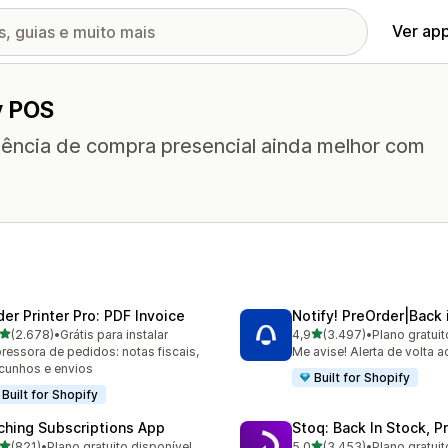
Ver ap
y POS
iência de compra presencial ainda melhor com
der Printer Pro: PDF Invoice
Notify! PreOrder|Back 
de 5 estrelas
de 5 estrelas
(2.678)
•
Grátis para instalar
4,9
(3.497)
•
Plano gratuit
8 avaliações ao todo
3497 avaliações ao todo
ressora de pedidos: notas fiscais,
Me avise! Alerta de volta 
cunhos e envios
Built for Shopify
Built for Shopify
ching Subscriptions App
Stoq: Back In Stock, P
de 5 estrelas
de 5 estrelas
(821)
•
Plano gratuito disponível
5,0
(3.453)
•
Plano gratuit