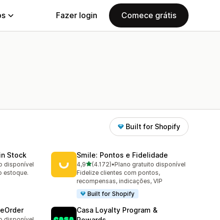
ps
Fazer login
Comece grátis
Built for Shopify
in Stock
Smile: Pontos e Fidelidade
de 5 estrelas
o disponível
4,9
(4.172)
•
Plano gratuito disponível
4172 avaliações ao todo
ao estoque.
Fidelize clientes com pontos,
recompensas, indicações, VIP
Built for Shopify
reOrder
Casa Loyalty Program &
o disponível
Rewards