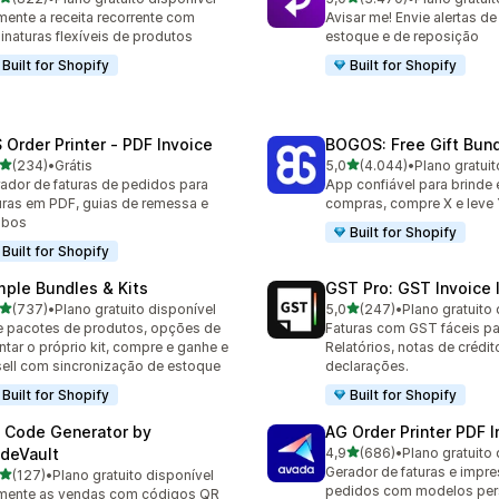
 avaliações ao todo
3470 avaliações ao todo
ente a receita recorrente com
Avisar me! Envie alertas de
inaturas flexíveis de produtos
estoque e de reposição
Built for Shopify
Built for Shopify
 Order Printer ‑ PDF Invoice
BOGOS: Free Gift Bund
de 5 estrelas
de 5 estrelas
(234)
•
Grátis
5,0
(4.044)
•
Plano gratuit
 avaliações ao todo
4044 avaliações ao todo
ador de faturas de pedidos para
App confiável para brinde
uras em PDF, guias de remessa e
compras, compre X e leve 
ibos
Built for Shopify
Built for Shopify
mple Bundles & Kits
GST Pro: GST Invoice 
de 5 estrelas
de 5 estrelas
(737)
•
Plano gratuito disponível
5,0
(247)
•
Plano gratuito 
 avaliações ao todo
247 avaliações ao todo
e pacotes de produtos, opções de
Faturas com GST fáceis par
tar o próprio kit, compre e ganhe e
Relatórios, notas de crédit
ell com sincronização de estoque
declarações.
Built for Shopify
Built for Shopify
 Code Generator by
AG Order Printer PDF I
de 5 estrelas
deVault
4,9
(686)
•
Plano gratuito 
686 avaliações ao todo
Gerador de faturas e impr
de 5 estrelas
(127)
•
Plano gratuito disponível
 avaliações ao todo
pedidos com modelos per
mente as vendas com códigos QR