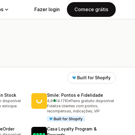
ps
Fazer login
Comece grátis
Built for Shopify
in Stock
Smile: Pontos e Fidelidade
de 5 estrelas
o disponível
4,9
(4.176)
•
Plano gratuito disponível
4176 avaliações ao todo
ao estoque.
Fidelize clientes com pontos,
recompensas, indicações, VIP
Built for Shopify
reOrder
Casa Loyalty Program &
o disponível
Rewards