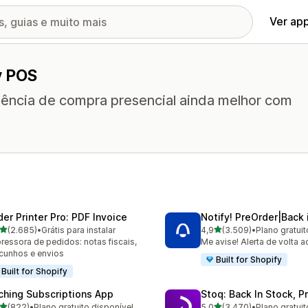
Ver ap
y POS
iência de compra presencial ainda melhor com
der Printer Pro: PDF Invoice
Notify! PreOrder|Back 
de 5 estrelas
de 5 estrelas
(2.685)
•
Grátis para instalar
4,9
(3.509)
•
Plano gratuit
5 avaliações ao todo
3509 avaliações ao todo
ressora de pedidos: notas fiscais,
Me avise! Alerta de volta 
cunhos e envios
Built for Shopify
Built for Shopify
ching Subscriptions App
Stoq: Back In Stock, P
de 5 estrelas
de 5 estrelas
(822)
•
Plano gratuito disponível
5,0
(3.470)
•
Plano gratuit