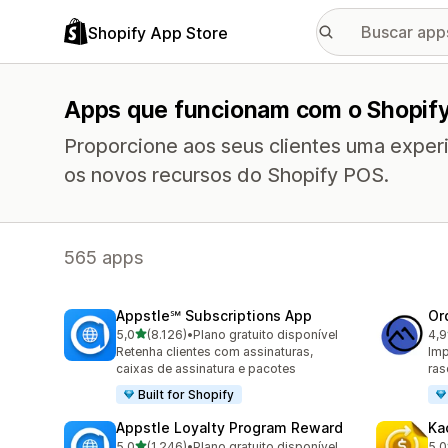
Shopify App Store
Apps que funcionam com o Shopif
Proporcione aos seus clientes uma exper
os novos recursos do Shopify POS.
565 apps
Appstle℠ Subscriptions App
Or
de 5 estrelas
5,0
(8.126)
•
Plano gratuito disponível
4,9
8126 avaliações ao todo
268
Retenha clientes com assinaturas,
Imp
caixas de assinatura e pacotes
ras
Built for Shopify
Appstle Loyalty Program Reward
Ka
de 5 estrelas
5,0
(1.246)
•
Plano gratuito disponível
5,0