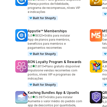
1246 avaliações ao todo
822
Ofereça pontos de fidelidade,
Aum
programa de recompensas, níveis VIP
ass
e indicações
Built for Shopify
Appstle℠ Memberships
MS
de 5 estrelas
5,0
(832)
•
Grátis para instalar
5,0
832 avaliações ao todo
234
App de planos para membros,
Ger
benefícios para membros e
fat
pagamentos recorrentes
rec
Built for Shopify
BON Loyalty Program & Rewards
Si
de 5 estrelas
5,0
(1.811)
•
Plano gratuito disponível
4,8
1811 avaliações ao todo
737
Impulsione vendas recorrentes com
Cri
pontos, níveis VIP e programas de
mon
indicações
ups
Built for Shopify
Kaching Bundles App & Upsells
QR
de 5 estrelas
5,0
(5.097)
•
Grátis para instalar
Qo
5097 avaliações ao todo
Aumente o valor médio do pedido com
5,0
127
app de descontos por quantidade,
Au