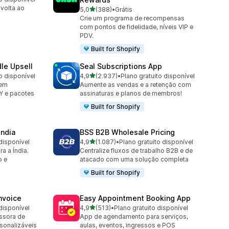
 volta ao
de 5 estrelas
5,0
(388)
•
Grátis
388 avaliações ao todo
Crie um programa de recompensas
com pontos de fidelidade, níveis VIP e
PDV.
Built for Shopify
le Upsell
Seal Subscriptions App
de 5 estrelas
o disponível
4,9
(2.937)
•
Plano gratuito disponível
2937 avaliações ao todo
 em
Aumente as vendas e a retenção com
Y e pacotes
assinaturas e planos de membros!
Built for Shopify
India
BSS B2B Wholesale Pricing
de 5 estrelas
disponível
4,9
(1.087)
•
Plano gratuito disponível
1087 avaliações ao todo
a a Índia.
Centralize fluxos de trabalho B2B e de
o e
atacado com uma solução completa
Built for Shopify
nvoice
Easy Appointment Booking App
de 5 estrelas
disponível
4,9
(513)
•
Plano gratuito disponível
513 avaliações ao todo
essora de
App de agendamento para serviços,
sonalizáveis
aulas, eventos, ingressos e POS