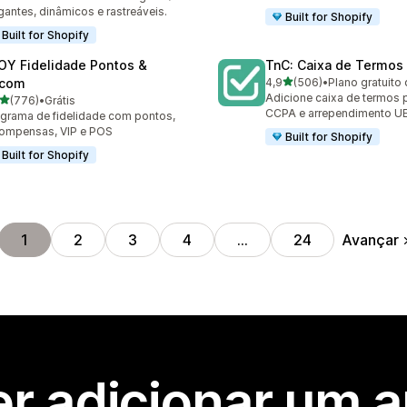
gantes, dinâmicos e rastreáveis.
Built for Shopify
Built for Shopify
OY Fidelidade Pontos &
TnC: Caixa de Termos
de 5 estrelas
com
4,9
(506)
•
Plano gratuito 
506 avaliações ao todo
Adicione caixa de termos 
de 5 estrelas
(776)
•
Grátis
 avaliações ao todo
CCPA e arrependimento U
grama de fidelidade com pontos,
ompensas, VIP e POS
Built for Shopify
Built for Shopify
Avançar
1
2
3
4
…
24
r adicionar um 