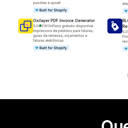
pacotes e upsell
ele
Built for Shopify
Oxilayer PDF Invoice Generator
BL
de 5 estrelas
5,0
(161)
•
Plano gratuito disponível
Re
161 avaliações ao todo
Impressora de pedidos para faturas,
5,0
776
guias de remessa, orçamentos e
Pro
faturas eletrônicas
rec
Built for Shopify
Que