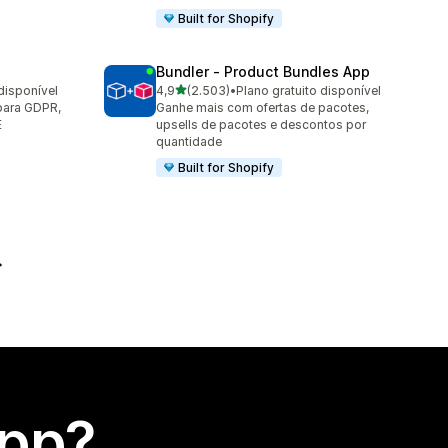
Built for Shopify
Bundler ‑ Product Bundles App
de 5 estrelas
disponível
4,9
(2.503)
•
Plano gratuito disponível
2503 avaliações ao todo
para GDPR,
Ganhe mais com ofertas de pacotes,
E
upsells de pacotes e descontos por
quantidade
Built for Shopify
app?