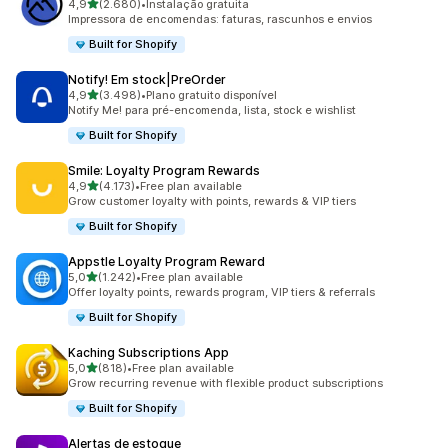
de 5 estrelas
4,9
(2.680)
•
Instalação gratuita
2680 total de avaliações
Impressora de encomendas: faturas, rascunhos e envios
Built for Shopify
Notify! Em stock|PreOrder
de 5 estrelas
4,9
(3.498)
•
Plano gratuito disponível
3498 total de avaliações
Notify Me! para pré-encomenda, lista, stock e wishlist
Built for Shopify
Smile: Loyalty Program Rewards
de 5 estrelas
4,9
(4.173)
•
Free plan available
4173 total de avaliações
Grow customer loyalty with points, rewards & VIP tiers
Built for Shopify
Appstle Loyalty Program Reward
de 5 estrelas
5,0
(1.242)
•
Free plan available
1242 total de avaliações
Offer loyalty points, rewards program, VIP tiers & referrals
Built for Shopify
Kaching Subscriptions App
de 5 estrelas
5,0
(818)
•
Free plan available
818 total de avaliações
Grow recurring revenue with flexible product subscriptions
Built for Shopify
Alertas de estoque