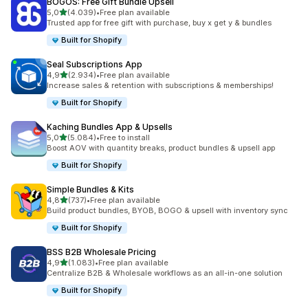
BOGOS: Free Gift Bundle Upsell
de 5 estrelas
5,0
(4.039)
•
Free plan available
4039 total de avaliações
Trusted app for free gift with purchase, buy x get y & bundles
Built for Shopify
Seal Subscriptions App
de 5 estrelas
4,9
(2.934)
•
Free plan available
2934 total de avaliações
Increase sales & retention with subscriptions & memberships!
Built for Shopify
Kaching Bundles App & Upsells
de 5 estrelas
5,0
(5.084)
•
Free to install
5084 total de avaliações
Boost AOV with quantity breaks, product bundles & upsell app
Built for Shopify
Simple Bundles & Kits
de 5 estrelas
4,8
(737)
•
Free plan available
737 total de avaliações
Build product bundles, BYOB, BOGO & upsell with inventory sync
Built for Shopify
BSS B2B Wholesale Pricing
de 5 estrelas
4,9
(1.083)
•
Free plan available
1083 total de avaliações
Centralize B2B & Wholesale workflows as an all-in-one solution
Built for Shopify