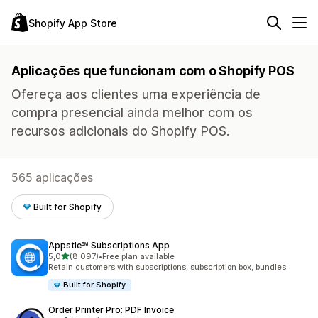
Shopify App Store
Aplicações que funcionam com o Shopify POS
Ofereça aos clientes uma experiência de
compra presencial ainda melhor com os
recursos adicionais do Shopify POS.
565 aplicações
Built for Shopify
Appstle℠ Subscriptions App
de 5 estrelas
5,0
(8.097)
•
Free plan available
8097 total de avaliações
Retain customers with subscriptions, subscription box, bundles
Built for Shopify
Order Printer Pro: PDF Invoice