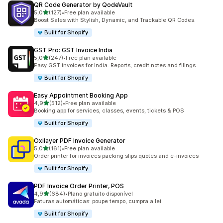
QR Code Generator by QodeVault
de 5 estrelas
5,0
(127)
•
Free plan available
127 total de avaliações
Boost Sales with Stylish, Dynamic, and Trackable QR Codes.
Built for Shopify
GST Pro: GST Invoice India
de 5 estrelas
5,0
(247)
•
Free plan available
247 total de avaliações
Easy GST invoices for India. Reports, credit notes and filings
Built for Shopify
Easy Appointment Booking App
de 5 estrelas
4,9
(512)
•
Free plan available
512 total de avaliações
Booking app for services, classes, events, tickets & POS
Built for Shopify
Oxilayer PDF Invoice Generator
de 5 estrelas
5,0
(161)
•
Free plan available
161 total de avaliações
Order printer for invoices packing slips quotes and e-invoices
Built for Shopify
PDF Invoice Order Printer, POS
de 5 estrelas
4,9
(684)
•
Plano gratuito disponível
684 total de avaliações
Faturas automáticas: poupe tempo, cumpra a lei.
Built for Shopify