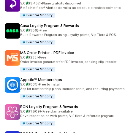
de 5 estrelas
5,0
(3.457)
•
Plano gratuito disponível
3457 total de avaliações
Botão Notificar! Alertas de volta ao estoque e reabastecimento
Built for Shopify
Casa Loyalty Program & Rewards
de 5 estrelas
5,0
(386)
•
Free
386 total de avaliações
Build Rewards Program using Loyalty points, Vip Tiers & POS.
Built for Shopify
MS Order Printer ‑ PDF Invoice
de 5 estrelas
5,0
(233)
•
Free
233 total de avaliações
Order invoice generator for PDF invoice, packing slip, receipt
Built for Shopify
Appstle℠ Memberships
de 5 estrelas
5,0
(831)
•
Free to install
831 total de avaliações
App for membership plans, member perks, and recurring payments
Built for Shopify
BON Loyalty Program & Rewards
de 5 estrelas
5,0
(1.809)
•
Free plan available
1809 total de avaliações
Drive repeat sales with points, VIP tiers & referrals program
Built for Shopify