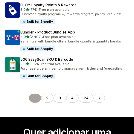
BLOY Loyalty Points & Rewards
de 5 estrelas
5,0
(774)
•
Free plan available
774 total de avaliações
Customer loyalty program w/ rewards program, points, VIP & POS
Built for Shopify
Bundler ‑ Product Bundles App
de 5 estrelas
4,9
(2.497)
•
Free plan available
2497 total de avaliações
Earn more with bundle offers, bundle upsells & quantity breaks
Built for Shopify
506 EasyScan SKU & Barcode
de 5 estrelas
5,0
(332)
•
Free trial available
332 total de avaliações
Purchase orders, inventory management & demand forecasting
Built for Shopify
1
2
3
4
24
Quer adicionar uma