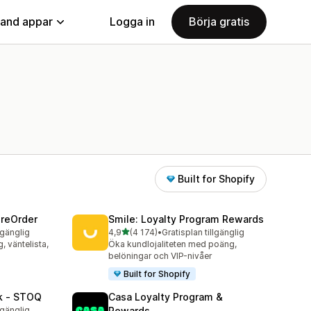
land appar
Logga in
Börja gratis
Built for Shopify
PreOrder
Smile: Loyalty Program Rewards
av 5 stjärnor
lgänglig
4,9
(4 174)
•
Gratisplan tillgänglig
4174 recensioner totalt
g, väntelista,
Öka kundlojaliteten med poäng,
belöningar och VIP-nivåer
Built for Shopify
ck ‑ STOQ
Casa Loyalty Program &
lgänglig
Rewards