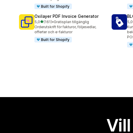
Built for Shopify
Oxilayer PDF Invoice Generator
BL
av 5 stjärnor
5,0
(161)
•
Gratisplan tillgänglig
5,0
161 recensioner totalt
775
Orderutskrift för fakturor, följesedlar,
Kun
offerter och e-fakturor
bel
PO
Built for Shopify
Vil