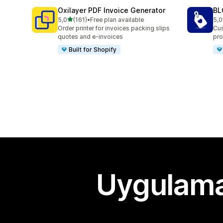
Oxilayer PDF Invoice Generator
BL
5 yıldız üzerinden
5,0
(161)
•
Free plan available
5,0
toplam 161 değerlendirme
top
Order printer for invoices packing slips
Cus
quotes and e-invoices
pro
Built for Shopify
Uygulama