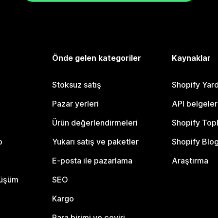
Önde gelen kategoriler
Kaynaklar
Stoksuz satış
Shopify Yar
Pazar yerleri
API belgeler
Ürün değerlendirmeleri
Shopify Top
o
Yukarı satış ve paketler
Shopify Blo
E-posta ile pazarlama
Araştırma
nüşüm
SEO
Kargo
Para birimi ve çeviri