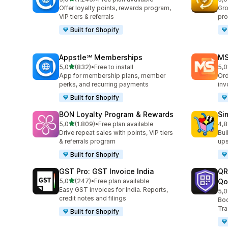
toplam 1245 değerlendirme
top
Offer loyalty points, rewards program,
Gro
VIP tiers & referrals
pro
Built for Shopify
Appstle℠ Memberships
MS
5 yıldız üzerinden
5,0
(832)
•
Free to install
5,0
toplam 832 değerlendirme
top
App for membership plans, member
Ord
perks, and recurring payments
inv
Built for Shopify
BON Loyalty Program & Rewards
Si
5 yıldız üzerinden
5,0
(1.809)
•
Free plan available
4,8
toplam 1809 değerlendirme
top
Drive repeat sales with points, VIP tiers
Bui
& referrals program
ups
Built for Shopify
GST Pro: GST Invoice India
QR
5 yıldız üzerinden
5,0
(247)
•
Free plan available
Qo
toplam 247 değerlendirme
Easy GST invoices for India. Reports,
5,0
top
credit notes and filings
Boo
Tra
Built for Shopify