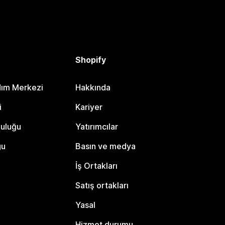
Shopify
dım Merkezi
Hakkında
i
Kariyer
luluğu
Yatırımcılar
gu
Basın ve medya
İş Ortakları
Satış ortakları
Yasal
Hizmet durumu