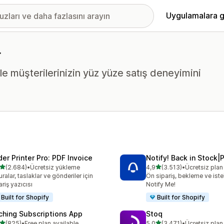
Uygulamalara g
r
le müşterilerinizin yüz yüze satış deneyimini
der Printer Pro: PDF Invoice
Notify! Back in Stock|
5 yıldız üzerinden
5 yıldız üzerinden
(2.684)
•
Ücretsiz yükleme
4,9
(3.513)
•
Ücretsiz pla
lam 2684 değerlendirme
toplam 3513 değerlendirm
uralar, taslaklar ve gönderiler için
Ön sipariş, bekleme ve istek
ariş yazıcısı
Notify Me!
Built for Shopify
Built for Shopify
ching Subscriptions App
Stoq
5 yıldız üzerinden
5 yıldız üzerinden
(825)
•
Free plan available
5,0
(3.471)
•
Ücretsiz pla