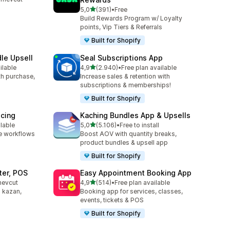
e
5 yıldız üzerinden
5,0
(391)
•
Free
toplam 391 değerlendirme
Build Rewards Program w/ Loyalty
points, Vip Tiers & Referrals
Built for Shopify
le Upsell
Seal Subscriptions App
5 yıldız üzerinden
ilable
4,9
(2.940)
•
Free plan available
e
toplam 2940 değerlendirme
ith purchase,
Increase sales & retention with
subscriptions & memberships!
Built for Shopify
icing
Kaching Bundles App & Upsells
5 yıldız üzerinden
ilable
5,0
(5.106)
•
Free to install
e
toplam 5106 değerlendirme
e workflows
Boost AOV with quantity breaks,
product bundles & upsell app
Built for Shopify
ter, POS
Easy Appointment Booking App
5 yıldız üzerinden
mevcut
4,9
(514)
•
Free plan available
toplam 514 değerlendirme
 kazan,
Booking app for services, classes,
events, tickets & POS
Built for Shopify