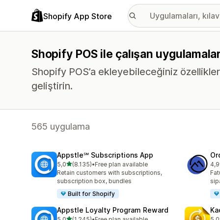
Shopify App Store
Shopify POS ile çalışan uygulamala
Shopify POS’a ekleyebileceğiniz özellikler
geliştirin.
565 uygulama
Appstle℠ Subscriptions App
Or
5 yıldız üzerinden
5,0
(8.135)
•
Free plan available
4,9
toplam 8135 değerlendirme
top
Retain customers with subscriptions,
Fat
subscription box, bundles
sip
Built for Shopify
Appstle Loyalty Program Reward
Ka
5 yıldız üzerinden
5,0
(1.245)
•
Free plan available
5,0