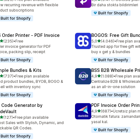
lam 825 değerlendirme
toplam 3471 değerlendirm
w recurring revenue with flexible
Bir daha stokta bildirimleri
duct subscriptions
Built for Shopify
Built for Shopify
 Order Printer ‑ PDF Invoice
BOGOS: Free Gift Bund
5 yıldız üzerinden
5 yıldız üzerinden
(235)
•
Free
5,0
(4.046)
•
Free plan ava
lam 235 değerlendirme
toplam 4046 değerlendirm
er invoice generator for PDF
Trusted app for free gift w
oice, packing slip, receipt
buy x get y & bundles
Built for Shopify
Built for Shopify
mple Bundles & Kits
BSS B2B Wholesale Pr
5 yıldız üzerinden
5 yıldız üzerinden
(737)
•
Free plan available
4,9
(1.088)
•
Free plan ava
lam 737 değerlendirme
toplam 1088 değerlendirm
ld product bundles, BYOB, BOGO &
Centralize B2B & Wholesal
ell with inventory sync
as an all-in-one solution
Built for Shopify
Built for Shopify
 Code Generator by
PDF Invoice Order Prin
5 yıldız üzerinden
deVault
4,9
(687)
•
Ücretsiz plan 
toplam 687 değerlendirme
Otomatik fatura: zamandan
5 yıldız üzerinden
(127)
•
Free plan available
lam 127 değerlendirme
yasal kal.
st Sales with Stylish, Dynamic, and
ckable QR Codes.
Built for Shopify
Built for Shopify