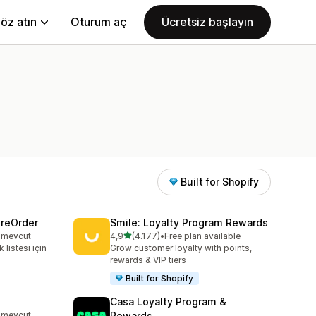
öz atın
Oturum aç
Ücretsiz başlayın
Built for Shopify
PreOrder
Smile: Loyalty Program Rewards
5 yıldız üzerinden
n mevcut
4,9
(4.177)
•
Free plan available
e
toplam 4177 değerlendirme
 listesi için
Grow customer loyalty with points,
rewards & VIP tiers
Built for Shopify
Casa Loyalty Program &
n mevcut
Rewards