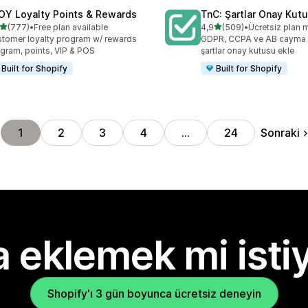
OY Loyalty Points & Rewards
TnC: Şartlar Onay Kut
5 yıldız üzerinden
5 yıldız üzerinden
(777)
•
Free plan available
4,9
(509)
•
Ücretsiz plan 
lam 777 değerlendirme
toplam 509 değerlendirme
tomer loyalty program w/ rewards
GDPR, CCPA ve AB cayma h
gram, points, VIP & POS
şartlar onay kutusu ekle
Built for Shopify
Built for Shopify
Sonraki
1
2
3
4
…
24
 eklemek mi isti
Shopify'ı 3 gün boyunca ücretsiz deneyin