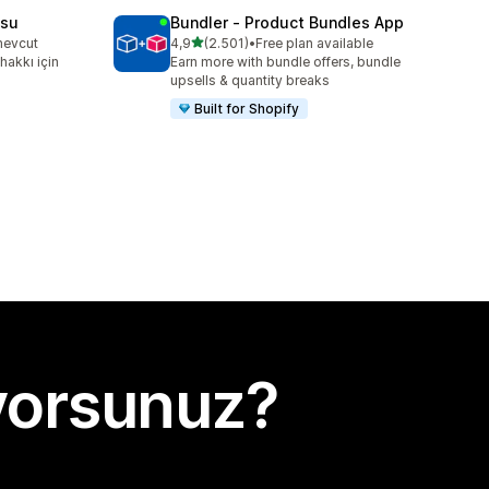
usu
Bundler ‑ Product Bundles App
5 yıldız üzerinden
mevcut
4,9
(2.501)
•
Free plan available
toplam 2501 değerlendirme
akkı için
Earn more with bundle offers, bundle
upsells & quantity breaks
Built for Shopify
yorsunuz?