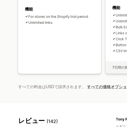
機能
機能
Unlimi
For stores on the Shopify trial period
Unlimi
Unlimited links.
Bulk Ed
Links 
Click 
Button
CSV Im
7日間の
すべての料金はUSDで請求されます。
すべての価格オプショ
レビュー
Tony P
(142)
イギリ