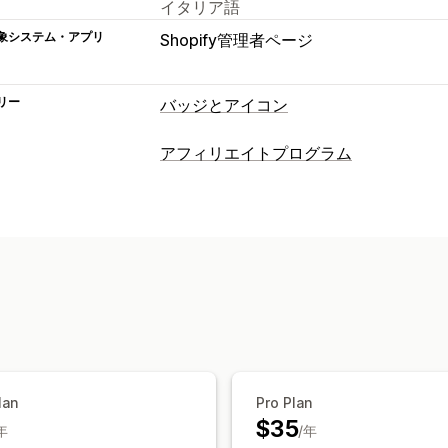
イタリア語
象システム・アプリ
Shopify管理者ページ
リー
バッジとアイコン
アイコンの位置
アフィリエイトプログラム
カスタムページ
コレクションページ
コミッションオプション
商品コミッション
流入管理
アフィリエイトリンク
アフィリエイト機能
カスタムリンクとカスタムディスカウン
lan
Pro Plan
$35
年
/年