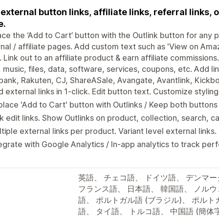
external button links, affiliate links, referral links, 
e.
ce the ‘Add to Cart’ button with the Outlink button for any 
nal / affiliate pages. Add custom text such as 'View on Ama
 Link out to an affiliate product & earn affiliate commissions.
 music, files, data, software, services, coupons, etc. Add lin
bank, Rakuten, CJ, ShareASale, Avangate, Avantlink, Kickboo
 external links in 1-click. Edit button text. Customize styling
lace 'Add to Cart' button with Outlinks / Keep both buttons
k edit links. Show Outlinks on product, collection, search, 
tiple external links per product. Variant level external links.
egrate with Google Analytics / In-app analytics to track pe
英語、 チェコ語、 ドイツ語、 デンマ
フランス語、 日本語、 韓国語、 ノルウ
語、 ポルトガル語 (ブラジル)、 ポルト
語、 タイ語、 トルコ語、 中国語 (簡体