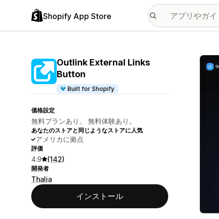
Shopify App Store
特集
Outlink External Links
Button
Built for Shopify
価格設定
無料プランあり。 無料体験あり。
あなたのストアと同じようなストアに人気
アメリカに拠点
評価
4.9
(142)
開発者
Thalia
インストール