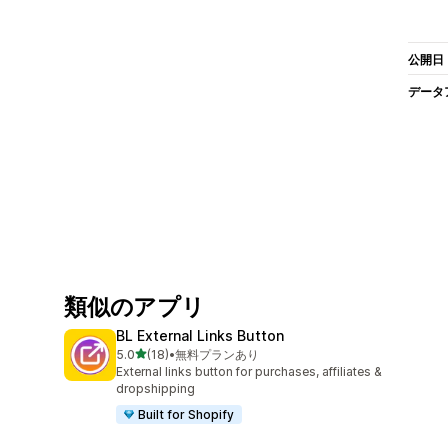
公開日
データ
類似のアプリ
BL External Links Button
5つ星中
5.0
(18)
•
無料プランあり
合計レビュー数：18件
External links button for purchases, affiliates &
dropshipping
Built for Shopify