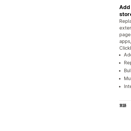
Add 
stor
Repla
exter
page.
apps,
Click
Add
Rep
Bul
Mul
Int
言語