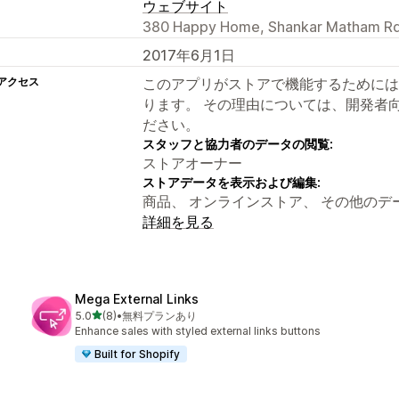
ウェブサイト
380 Happy Home, Shankar Matham Rd
2017年6月1日
アクセス
このアプリがストアで機能するためには
ります。 その理由については、開発者
ださい。
スタッフと協力者のデータの閲覧:
ストアオーナー
ストアデータを表示および編集:
商品、 オンラインストア、 その他のデ
詳細を見る
Mega External Links
5つ星中
5.0
(8)
•
無料プランあり
合計レビュー数：8件
Enhance sales with styled external links buttons
Built for Shopify