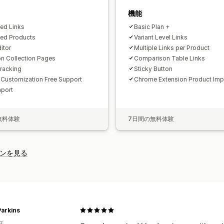
機能
ted Links
Basic Plan +
ted Products
Variant Level Links
itor
Multiple Links per Product
on Collection Pages
Comparison Table Links
Tracking
Sticky Button
 Customization Free Support
Chrome Extension Product Imp
port
無料体験
7日間の無料体験
ンを見る
arkins
ス