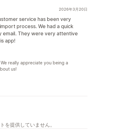
2026年3月20日
Customer service has been very
 import process. We had a quick
y email. They were very attentive
is app!
 We really appreciate you being a
bout us!
トを提供していません。