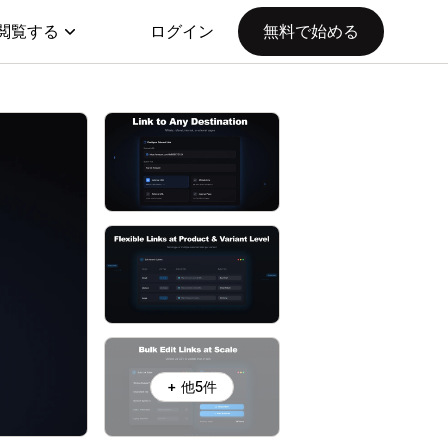
閲覧する
ログイン
無料で始める
+ 他5件