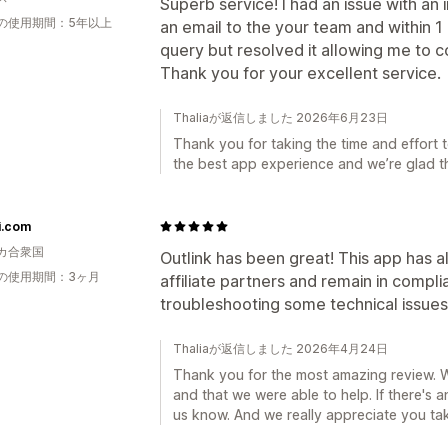
Superb service! I had an issue with an in
の使用期間：5年以上
an email to the your team and within 
query but resolved it allowing me to 
Thank you for your excellent service.
Thaliaが返信しました 2026年6月23日
Thank you for taking the time and effort 
the best app experience and we’re glad tha
i.com
カ合衆国
Outlink has been great! This app has al
の使用期間：3ヶ月
affiliate partners and remain in compli
troubleshooting some technical issues
Thaliaが返信しました 2026年4月24日
Thank you for the most amazing review. W
and that we were able to help. If there's 
us know. And we really appreciate you tak