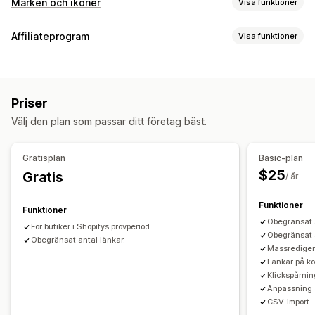
Märken och ikoner
Visa funktioner
Position av ikon
Affiliateprogram
Visa funktioner
Anpassade sidor
Produktseriesida
Startsida
Produktsidor
Provisionsalternativ
Produktprovision
Priser
Hänvisningshantering
Välj den plan som passar ditt företag bäst.
Affiliatelänkar
Affiliate-upplevelse
Gratisplan
Basic-plan
$25
Gratis
Anpassade länkar och rabatter
/ år
Funktioner
Funktioner
Obegränsat 
För butiker i Shopifys provperiod
Obegränsat 
Obegränsat antal länkar.
Massredige
Länkar på ko
Klickspårnin
Anpassning a
CSV-import