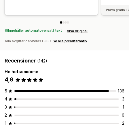
Prova gratis i
Innehåller automatöversatt text
Visa original
Alla avgifter debiteras i USD.
Se alla prisalternativ
Recensioner
(142)
Helhetsomdöme
4,9
5
136
4
3
3
1
2
0
1
2