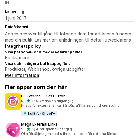
IN
Lansering
1 juni 2017
Dataåtkomst
Appen behöver tillgång till följande data för att kunna fungera
med din butik. Läs mer om anledningen till detta i utvecklarens
integritetspolicy
.
Visa personal- och medarbetaruppgifter:
Butiksägare
Visa och redigera butiksuppgifter:
Produkter, Webbshop, övriga uppgifter
Mer information
Fler appar som den här
BL External Links Button
av 5 stjärnor
5,0
(18)
•
Gratisplan tillgänglig
18 recensioner totalt
Knapp för externa länkar för köp, affiliates och dropshipping
Built for Shopify
Mega External Links
av 5 stjärnor
5,0
(6)
•
Gratisplan tillgänglig
6 recensioner totalt
Öka försäljningen med stilrena knappar för externa länkar