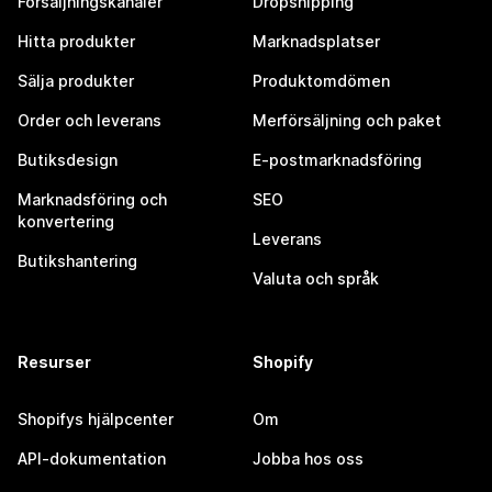
Försäljningskanaler
Dropshipping
Hitta produkter
Marknadsplatser
Sälja produkter
Produktomdömen
Order och leverans
Merförsäljning och paket
Butiksdesign
E-postmarknadsföring
Marknadsföring och
SEO
konvertering
Leverans
Butikshantering
Valuta och språk
Resurser
Shopify
Shopifys hjälpcenter
Om
API-dokumentation
Jobba hos oss