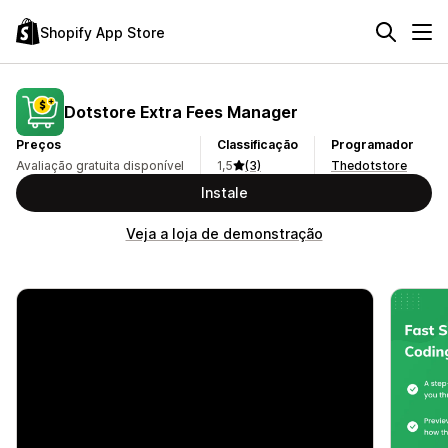
Shopify App Store
Dotstore Extra Fees Manager
Preços
Classificação
Programador
Avaliação gratuita disponível
1,5
(3)
Thedotstore
Instale
Veja a loja de demonstração