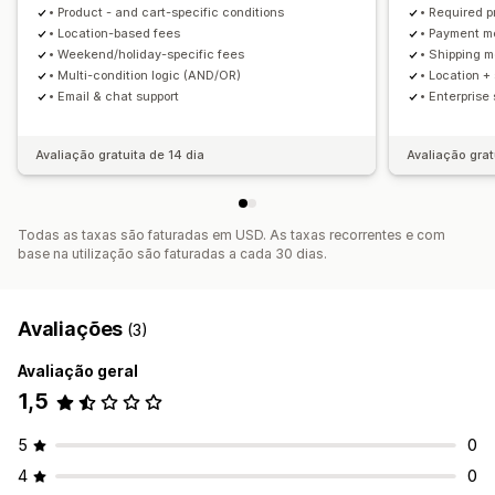
• Product - and cart-specific conditions
• Required p
• Location-based fees
• Payment m
• Weekend/holiday-specific fees
• Shipping 
• Multi-condition logic (AND/OR)
• Location +
• Email & chat support
• Enterprise
Avaliação gratuita de 14 dia
Avaliação grat
Todas as taxas são faturadas em USD. As taxas recorrentes e com
base na utilização são faturadas a cada 30 dias.
Avaliações
(3)
Avaliação geral
1,5
5
0
4
0