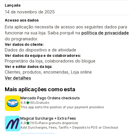
Lançada
14 de novembro de 2025
Acesso aos dados
Esta aplicação necessita de acesso aos seguintes dados para
funcionar na sua loja. Saiba porquê na
política de privacidade
do programador.
Ver dados do cliente:
Dados do dispositivo e de atividade
Ver dados da equipa e de colaboradores:
Proprietário da loja, colaboradores do blogue
Ver e editar dados da loja:
Clientes, produtos, encomendas, Loja online
Ver detalhes
Mais aplicações como esta
Mercado Pago Ordena checkouts
de 5 estrelas
4,8
(6)
•
Gratuito
6 total de avaliações
This app sorts the position of your payment providers.
Magical Surcharge + Extra Fees
de 5 estrelas
4,9
(101)
•
Plano gratuito disponível
101 total de avaliações
Add Surcharges, Fees, Tariffs + Deposits to POS or Checkout