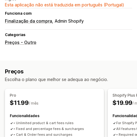
Esta aplicação não está traduzida em português (Portugal)
Funciona com
Finalização da compra
Admin Shopify
Categorias
Preços - Outro
Preços
Escolha o plano que melhor se adequa ao negócio.
Pro
Shopify Plus 
$11.99
$19.99
/ mês
/ 
Funcionalidades
Funcionalida
• Unlimited product & cart fees rules
For Shopify P
• Fixed and percentage fees & surcharges
All features 
• Cart & Order fees and surcharges
• Required o