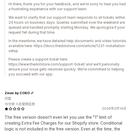
Hi there, thank you for your feedback, and we're sorry to hear you had
a frustrating experience with our support team.
We want to clarify that our support team responds to all tickets within
24 hours on business days. Queries submitted over the weekend are
queued and handled promptly starting Monday. We apologize if your
request fell during that time.
In the meantime, we have detailed help documents and video tutorials
available here: https://docs.thedotstore.com/article/1231-installation-
setup
Please create a support ticket here:
https://www.thedotstore.com/support-ticket/ and we'll personally
ensure your issue gets resolved quickly. We're committed to helping
you succeed with our app.
Zevar by COKO
印度
15分钟 人在使用应用
2026年3月14日
The free version doesn't even let you use the "1" limit of
creating Extra Fee Charges for our Shopify store. Conditional
logic is not included in the free version. Even at the time, the