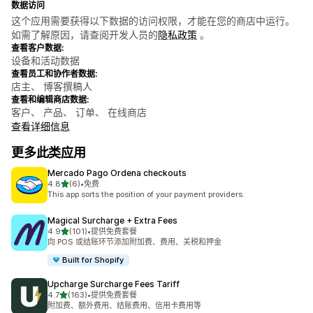
数据访问
这个应用需要获得以下数据的访问权限，才能在您的商店中运行。
如需了解原因，请查阅开发人员的
隐私政策
。
查看客户数据:
设备和活动数据
查看员工和协作者数据:
店主、 博客撰稿人
查看和编辑商店数据:
客户、 产品、 订单、 在线商店
查看详细信息
更多此类应用
Mercado Pago Ordena checkouts
星（满分 5 星）
4.8
(6)
•
免费
总共 6 条评论
This app sorts the position of your payment providers.
Magical Surcharge + Extra Fees
星（满分 5 星）
4.9
(101)
•
提供免费套餐
总共 101 条评论
向 POS 或结账环节添加附加费、费用、关税和押金
Built for Shopify
Upcharge Surcharge Fees Tariff
星（满分 5 星）
4.7
(163)
•
提供免费套餐
总共 163 条评论
附加费、额外费用、结账费用、信用卡费用等