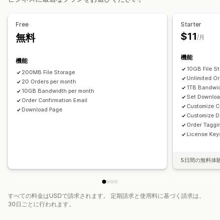
ダウンロード管理
メール配信
カスタムダウンロードページ
お礼ページ
Free
Starter
ダウンロード制限
分析
外部でホスト
Amazon S3ストレージ
$11
無料
/月
ファイルセキュリティ
機能
機能
ライセンスキー
ファイルの暗号化
ファイルのホスティング
10GB File S
200MB File Storage
Unlimited O
20 Orders per month
1TB Bandwid
10GB Bandwidth per month
Set Downloa
Order Confirmation Email
Customize C
Download Page
Customize 
Order Taggi
License Key
5日間の無料体
すべての料金はUSDで請求されます。 定期請求と使用料に基づく請求は、
30日ごとに行われます。