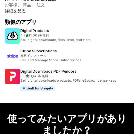
お客様、 商品、 注文
詳細を見る
類似のアプリ
Digital Products
5つ星中
4.7
(1,009)
•
無料
合計レビュー数：1009件
Sell digital downloads, files, links, and more.
Stripe Subscriptions
無料インストール
Sell and Manage Stripe Subscriptions
Digital Downloads PDF Pendora
5つ星中
5.0
(1,146)
•
無料
合計レビュー数：1146件
Sell digital downloads products, PDFs, eBooks, license keys
Built for Shopify
使ってみたいアプリがあり
ましたか？