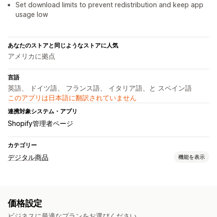
Set download limits to prevent redistribution and keep app
usage low
あなたのストアと同じようなストアに人気
アメリカに拠点
言語
英語、 ドイツ語、 フランス語、 イタリア語、と スペイン語
このアプリは日本語に翻訳されていません
連携対象システム・アプリ
Shopify管理者ページ
カテゴリー
デジタル商品
機能を表示
商品タイプ
オーディオ
コース
デジタルアート
電子書籍
ゲーム
PDF
価格設定
ソフトウェア
動画
カスタム
ビジネスに最適なプランをお選びください。