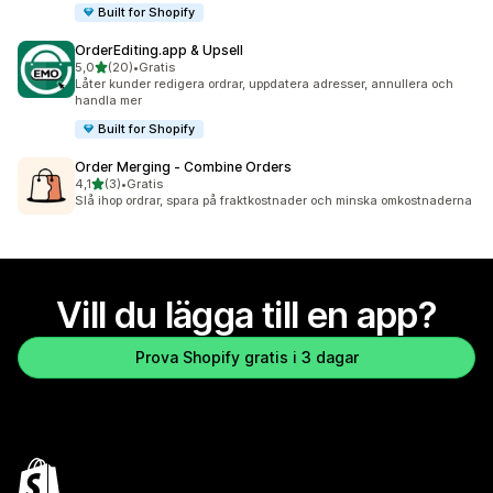
Built for Shopify
OrderEditing.app & Upsell
av 5 stjärnor
5,0
(20)
•
Gratis
20 recensioner totalt
Låter kunder redigera ordrar, uppdatera adresser, annullera och
handla mer
Built for Shopify
Order Merging ‑ Combine Orders
av 5 stjärnor
4,1
(3)
•
Gratis
3 recensioner totalt
Slå ihop ordrar, spara på fraktkostnader och minska omkostnaderna
Vill du lägga till en app?
Prova Shopify gratis i 3 dagar