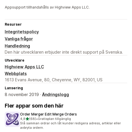
Appsupport tillhandahålls av Highview Apps LLC.
Resurser
Integritetspolicy
Vanliga frågor
Handledning
Den här utvecklaren erbjuder inte direkt support på Svenska.
Utvecklare
Highview Apps LLC
Webbplats
1613 Evans Avenue, 80, Cheyenne, WY, 82001, US
Lansering
8 november 2019 ·
Ändringslogg
Fler appar som den här
Order Merger Edit Merge Orders
av 5 stjärnor
4,8
(68)
•
Gratisplan tillgänglig
68 recensioner totalt
Slå samman ordrar och låt kunder redigera adress, artiklar eller
avbryta ordern.