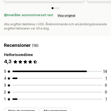
Innehåller automatöversatt text
Visa original
Alla avgifter debiteras i USD. Återkommande och användningsbaserade
avgifter faktureras var 30:e dag.
Recensioner
(16)
Helhetsomdöme
4,3
5
14
4
1
3
0
2
0
1
1
Skriv en recension
Alla recensioner