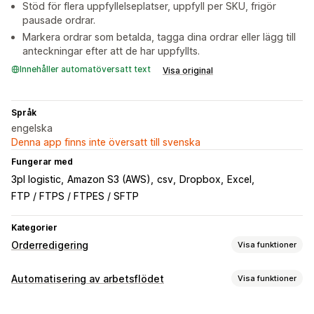
Stöd för flera uppfyllelseplatser, uppfyll per SKU, frigör
pausade ordrar.
Markera ordrar som betalda, tagga dina ordrar eller lägg till
anteckningar efter att de har uppfyllts.
Innehåller automatöversatt text
Visa original
Språk
engelska
Denna app finns inte översatt till svenska
Fungerar med
3pl logistic
Amazon S3 (AWS)
csv
Dropbox
Excel
FTP / FTPS / FTPES / SFTP
Kategorier
Orderredigering
Visa funktioner
Orderhantering
Automatisering av arbetsflödet
Visa funktioner
Statusuppdateringar
Automatiseringsuppgifter