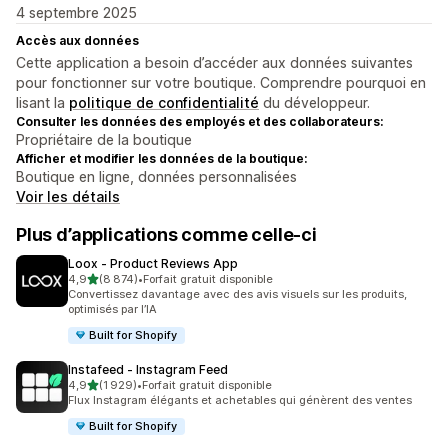
4 septembre 2025
Accès aux données
Cette application a besoin d’accéder aux données suivantes
pour fonctionner sur votre boutique. Comprendre pourquoi en
lisant la
politique de confidentialité
du développeur.
Consulter les données des employés et des collaborateurs:
Propriétaire de la boutique
Afficher et modifier les données de la boutique:
Boutique en ligne, données personnalisées
Voir les détails
Plus d’applications comme celle-ci
Loox ‑ Product Reviews App
étoile(s) sur 5
4,9
(8 874)
•
Forfait gratuit disponible
8874 avis au total
Convertissez davantage avec des avis visuels sur les produits,
optimisés par l’IA
Built for Shopify
Instafeed ‑ Instagram Feed
étoile(s) sur 5
4,9
(1 929)
•
Forfait gratuit disponible
1929 avis au total
Flux Instagram élégants et achetables qui génèrent des ventes
Built for Shopify