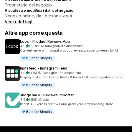
Proprietario del negozio
Visualizza e modifica i dati del negozio:
Negozio online, dati personalizzati
Vedi i dettagli
Altre app come questa
Loox ‑ Product Reviews App
stelle su 5
4,9
(8.908)
•
Piano gratuito disponibile
8908 recensioni totali
Convert more with visual product reviews, superpowered by AI
Built for Shopify
Instafeed ‑ Instagram Feed
stelle su 5
4,9
(1.937)
•
Piano gratuito disponibile
1937 recensioni totali
Display Instagram feeds, Reels & Insta UGC as shoppable videos
Built for Shopify
Judge.me Ali Reviews Importer
stelle su 5
4,9
(185)
•
Gratis
185 recensioni totali
Import AliExpress reviews and grow your dropshipping store
Built for Shopify