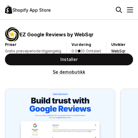
Shopify App Store
EZ Google Reviews by WebSqr
Priser
Vurdering
Utvikler
Gratis prøveperiode tilgjengelig
0.0
(0 Omtaler)
WebSqr
Installer
Se demobutikk