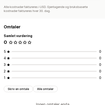
Alle kostnader faktureres i USD. Gjentagende og bruksbaserte
kostnader faktureres hver 30. dag.
Omtaler
Samlet vurdering
0
5
0
4
0
3
0
2
0
1
0
Skriv en omtale
Alle omtaler
Ingen omtaler enda