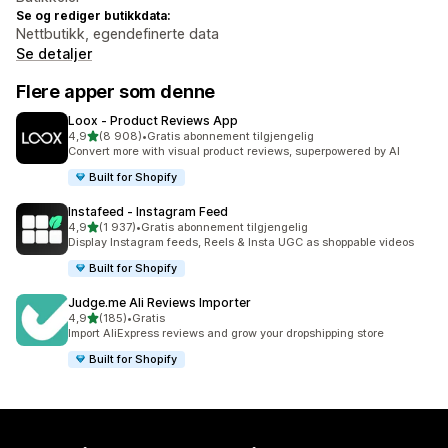
Se og rediger butikkdata:
Nettbutikk, egendefinerte data
Se detaljer
Flere apper som denne
Loox ‑ Product Reviews App
av 5 stjerner
4,9
(8 908)
•
Gratis abonnement tilgjengelig
Totalt 8908 omtaler
Convert more with visual product reviews, superpowered by AI
Built for Shopify
Instafeed ‑ Instagram Feed
av 5 stjerner
4,9
(1 937)
•
Gratis abonnement tilgjengelig
Totalt 1937 omtaler
Display Instagram feeds, Reels & Insta UGC as shoppable videos
Built for Shopify
Judge.me Ali Reviews Importer
av 5 stjerner
4,9
(185)
•
Gratis
Totalt 185 omtaler
Import AliExpress reviews and grow your dropshipping store
Built for Shopify