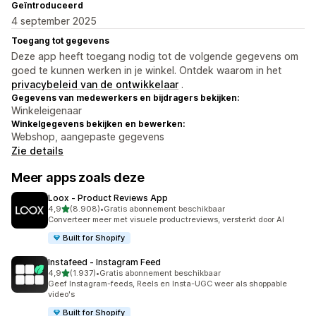
Geïntroduceerd
4 september 2025
Toegang tot gegevens
Deze app heeft toegang nodig tot de volgende gegevens om
goed te kunnen werken in je winkel. Ontdek waarom in het
privacybeleid van de ontwikkelaar
.
Gegevens van medewerkers en bijdragers bekijken:
Winkeleigenaar
Winkelgegevens bekijken en bewerken:
Webshop, aangepaste gegevens
Zie details
Meer apps zoals deze
Loox ‑ Product Reviews App
van 5 sterren
4,9
(8.908)
•
Gratis abonnement beschikbaar
8908 recensies in totaal
Converteer meer met visuele productreviews, versterkt door AI
Built for Shopify
Instafeed ‑ Instagram Feed
van 5 sterren
4,9
(1.937)
•
Gratis abonnement beschikbaar
1937 recensies in totaal
Geef Instagram-feeds, Reels en Insta-UGC weer als shoppable
video's
Built for Shopify