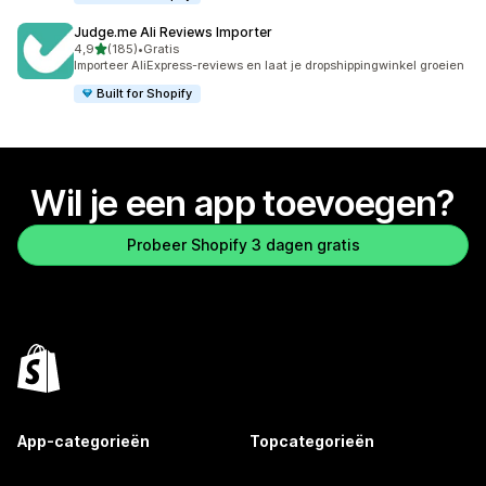
Judge.me Ali Reviews Importer
van 5 sterren
4,9
(185)
•
Gratis
185 recensies in totaal
Importeer AliExpress-reviews en laat je dropshippingwinkel groeien
Built for Shopify
Wil je een app toevoegen?
Probeer Shopify 3 dagen gratis
App-categorieën
Topcategorieën