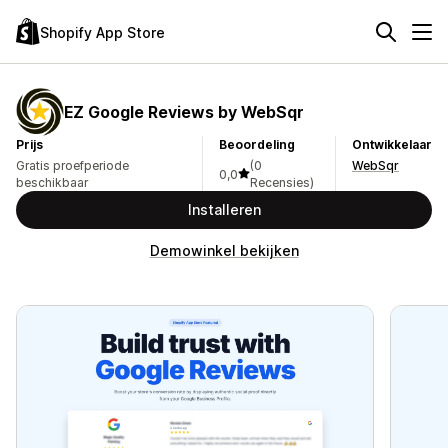
Shopify App Store
EZ Google Reviews by WebSqr
Prijs
Beoordeling
Ontwikkelaar
Gratis proefperiode
(0
WebSqr
0,0
beschikbaar
Recensies)
Installeren
Demowinkel bekijken