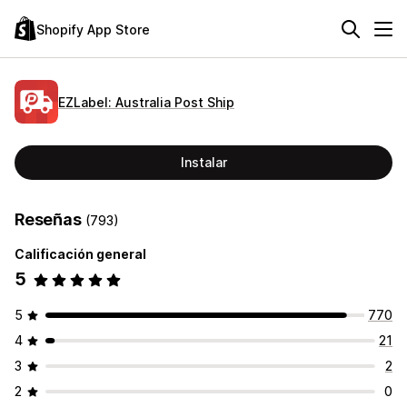
Shopify App Store
EZLabel: Australia Post Ship
Instalar
Reseñas
(793)
Calificación general
5
5
770
4
21
3
2
2
0