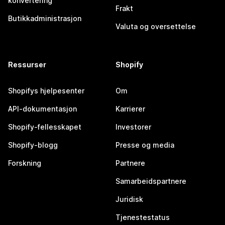
konvertering
Frakt
Butikkadministrasjon
Valuta og oversettelse
Ressurser
Shopify
Shopifys hjelpesenter
Om
API-dokumentasjon
Karrierer
Shopify-fellesskapet
Investorer
Shopify-blogg
Presse og media
Forskning
Partnere
Samarbeidspartnere
Juridisk
Tjenestestatus