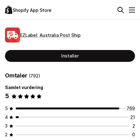
Shopify App Store
EZLabel: Australia Post Ship
Installer
Omtaler
(792)
Samlet vurdering
5
5
769
4
21
3
2
2
0