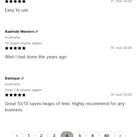
21. mai 2026
Easy to use.
Rawhide Western
Australia
14 dager bruker appen
19. mai 2026
Wish I had done this years ago
Bestique
Australia
Over 1 år bruker appen
14. mai 2026
Great 10/10 saves heaps of time. Highly recommend for any
business.
1
2
3
4
5
6
80