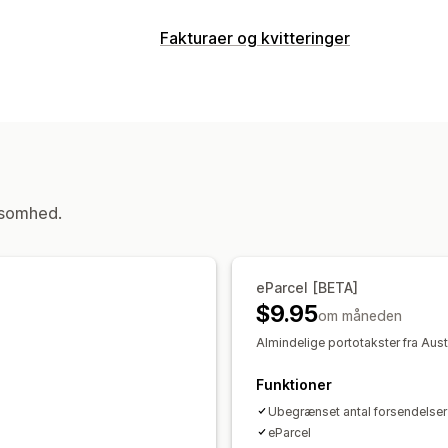
Labels og emballage
Fakturaer og kvitteringer
Labeloprettelse
Masseudskrivning
A
Dokumenttyper
Emballage
Pluklister
Leveringsforsik
Pakkesedler
Fragtlabels
Administration af forsendelser
Tilpasning
Mailnotifikationer
Branding
ksomhed.
Filhåndtering
Generering af PDF-filer
Udskriv og e
eParcel [BETA]
$9.95
om måneden
Almindelige portotakster fra Aus
Funktioner
Ubegrænset antal forsendelser
eParcel