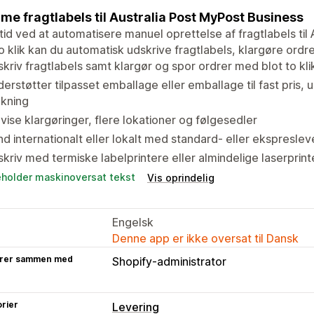
e fragtlabels til Australia Post MyPost Business
tid ved at automatisere manuel oprettelse af fragtlabels til
o klik kan du automatisk udskrive fragtlabels, klargøre ordr
kriv fragtlabels samt klargør og spor ordrer med blot to kli
erstøtter tilpasset emballage eller emballage til fast pris, 
kning
vise klargøringer, flere lokationer og følgesedler
d internationalt eller lokalt med standard- eller ekspreslev
kriv med termiske labelprintere eller almindelige laserprint
eholder maskinoversat tekst
Vis oprindelig
Engelsk
Denne app er ikke oversat til Dansk
rer sammen med
Shopify-administrator
rier
Levering