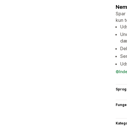
Nemm
Spar 
kun t
Uds
Und
dæ
Del
Sen
Uds
Ind
Sprog
Funge
Katego