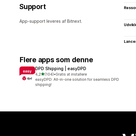
Support
Resso
App-support leveres af Bitnext.
Udvikl
Lance
Flere apps som denne
DPD Shipping | easyDPD
ud af 5 stjerner
4,2
(104)
•
Gratis at installere
104 anmeldelser i alt
easyDPD: All-in-one solution for seamless DPD
shipping!