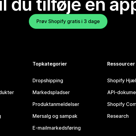
il du tilføje en ap
Prøv Shopify gratis i 3 dage
Topkategorier
Ressourcer
Dropshipping
Shopify Hjæ
dukter
Markedspladser
API-dokume
Produktanmeldelser
Shopify Co
g
Mersalg og sampak
Research
E-mailmarkedsføring