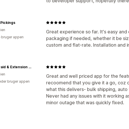
to developer support, hopefully there 
Pickings
lien
Great experience so far. It's easy and
 bruger appen
packaging if needed, whether it be si
custom and flat-rate. Installation and
The Braid & Extension Besties
lien
Great and well priced app for the featu
der bruger appen
recoomend that you give it a go, coz o
what this delivers- bulk shipping, auto 
Never had any issues with it working as
minor outage that was quickly fixed.