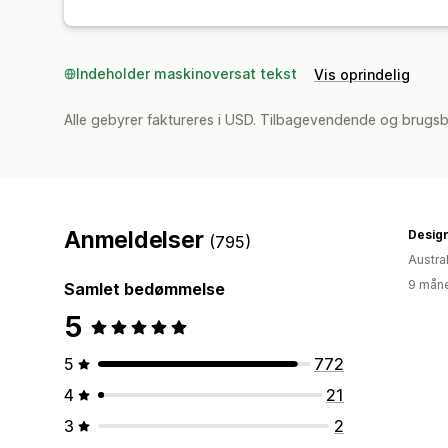
Indeholder maskinoversat tekst
Vis oprindelig
Alle gebyrer faktureres i USD. Tilbagevendende og brugsb
Anmeldelser
Design
(795)
Austra
9 måne
Samlet bedømmelse
5
5
772
4
21
3
2