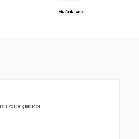
Vis funktioner
dressevalidering
Pakkesedler
ring
Valg af fragtfirma
ksportér
tralia Post er gældende