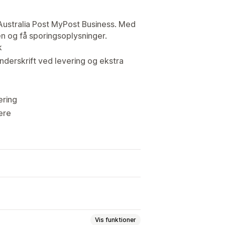
 Australia Post MyPost Business. Med
en og få sporingsoplysninger.
k
underskrift ved levering og ekstra
ering
ere
Vis funktioner