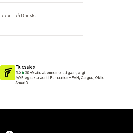
upport på Dansk.
Fluxsales
ud af 5 stjerner
5,0
(9)
•
Gratis abonnement tilgængeligt
9 anmeldelser i alt
AWB og fakturaer til Rumænien – FAN, Cargus, Oblio,
SmartBill