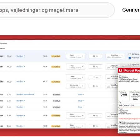
Gennem
ri med udvalgte billeder