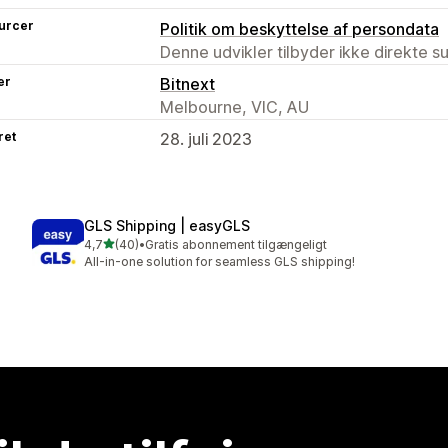
urcer
Politik om beskyttelse af persondata
Denne udvikler tilbyder ikke direkte s
er
Bitnext
Melbourne, VIC, AU
ret
28. juli 2023
GLS Shipping | easyGLS
ud af 5 stjerner
4,7
(40)
•
Gratis abonnement tilgængeligt
40 anmeldelser i alt
All-in-one solution for seamless GLS shipping!