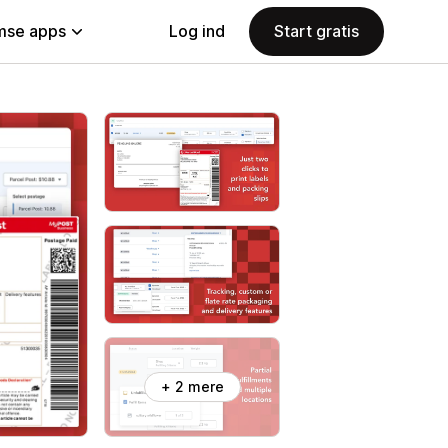
se apps
Log ind
Start gratis
+ 2 mere