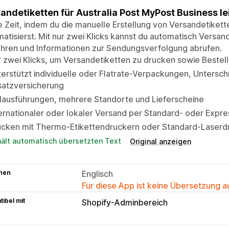
andetiketten für Australia Post MyPost Business l
 Zeit, indem du die manuelle Erstellung von Versandetikett
atisierst. Mit nur zwei Klicks kannst du automatisch Versan
ühren und Informationen zur Sendungsverfolgung abrufen.
 zwei Klicks, um Versandetiketten zu drucken sowie Beste
erstützt individuelle oder Flatrate-Verpackungen, Unterschr
satzversicherung
lausführungen, mehrere Standorte und Lieferscheine
ernationaler oder lokaler Versand per Standard- oder Expr
ucken mit Thermo-Etikettendruckern oder Standard-Laserd
hält automatisch übersetzten Text
Original anzeigen
hen
Englisch
Für diese App ist keine Übersetzung 
ibel mit
Shopify-Adminbereich