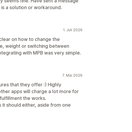
ty seems fine. Have sent a message
is a solution or workaround.
1. Juli 2026
 clear on how to change the
ze, weight or switching between
 integrating with MPB was very simple.
7. Mai 2026
res that they offer :) Highly
ther apps will charge a lot more for
fulfillment the works.
 it should either, aside from one