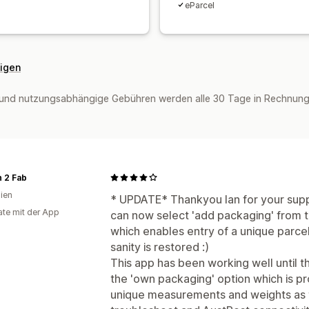
eParcel
eigen
und nutzungsabhängige Gebühren werden alle 30 Tage in Rechnung g
 2 Fab
lien
* UPDATE* Thankyou Ian for your support
te mit der App
can now select 'add packaging' from
which enables entry of a unique parce
sanity is restored :)
This app has been working well until th
the 'own packaging' option which is pr
unique measurements and weights as th