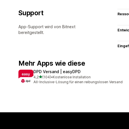
Support
Resso
App-Support wird von Bitnext
Entwic
bereitgestellt.
Eingef
Mehr Apps wie diese
DPD Versand | easyDPD
von 5 Sternen
4,2
(104)
•
Kostenlose Installation
104 Rezensionen insgesamt
All-Inclusive-Lösung für einen reibungslosen Versand