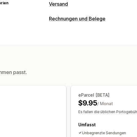
orien
Versand
Etiketten und Verpackung
Rechnungen und Belege
Etiketterstellung
Seriendruck
Adress
Dokumentarten
Verpackung
Kommissionierlisten
Ver
Lieferscheine
Versandetiketten
Versanddienstleisterauswahl
Anpassung
Verwaltung von Lieferungen
Branding
E-Mail-Benachrichtigungen
hmen passt.
Dateimanagement
PDF-Generierung
Drucken und Expor
eParcel [BETA]
$9.95
/ Monat
Es fallen die üblichen Portogebüh
Umfasst
Unbegrenzte Sendungen