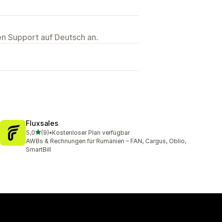
ten Support auf Deutsch an.
Fluxsales
von 5 Sternen
5,0
(9)
•
Kostenloser Plan verfügbar
9 Rezensionen insgesamt
AWBs & Rechnungen für Rumänien – FAN, Cargus, Oblio,
SmartBill