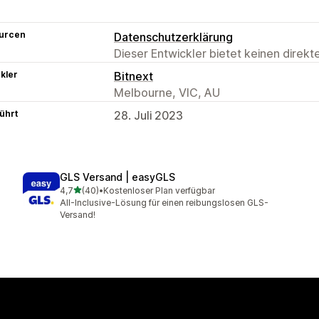
urcen
Datenschutzerklärung
Dieser Entwickler bietet keinen direk
kler
Bitnext
Melbourne, VIC, AU
ührt
28. Juli 2023
GLS Versand | easyGLS
von 5 Sternen
4,7
(40)
•
Kostenloser Plan verfügbar
40 Rezensionen insgesamt
All-Inclusive-Lösung für einen reibungslosen GLS-
Versand!