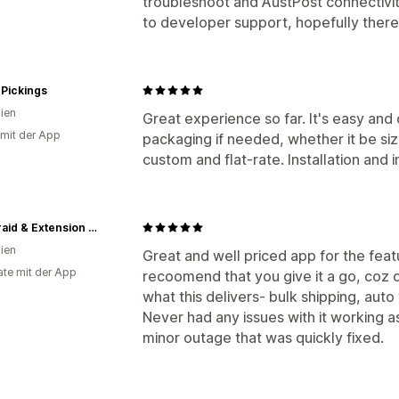
troubleshoot and AustPost connectivi
to developer support, hopefully there 
Pickings
lien
Great experience so far. It's easy and
 mit der App
packaging if needed, whether it be si
custom and flat-rate. Installation and
The Braid & Extension Besties
lien
Great and well priced app for the featu
te mit der App
recoomend that you give it a go, coz o
what this delivers- bulk shipping, auto 
Never had any issues with it working as
minor outage that was quickly fixed.