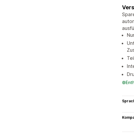
Vers
Spare
autom
ausf
Nur
Unt
Zu
Tei
Int
Dr
Ent
Sprac
Kompat