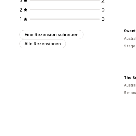
3
2
2
0
1
0
Sweet 
Eine Rezension schreiben
Austra
Alle Rezensionen
5 tage
Austra
5 mona