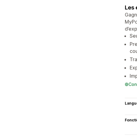
Les 
Gagne
MyPos
d’exp
Seu
Pre
co
Tra
Exp
Imp
Con
Langu
Fonct