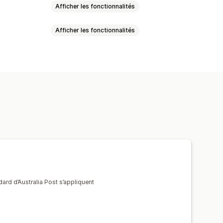
Afficher les fonctionnalités
Afficher les fonctionnalités
loc
Validation de l’adresse
Listes de sélection
d’expédition
 transporteur
ortation
dard d’Australia Post s’appliquent