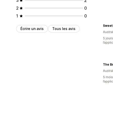
3
2
2
0
1
0
Sweet 
Écrire un avis
Tous les avis
Austral
5 jours
l’appli
Austral
5 mois 
l’appli