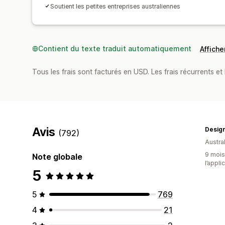
Soutient les petites entreprises australiennes
Contient du texte traduit automatiquement
Afficher
Tous les frais sont facturés en USD. Les frais récurrents et b
Avis
Design
(792)
Austral
9 mois 
Note globale
l’appli
5
5
769
4
21