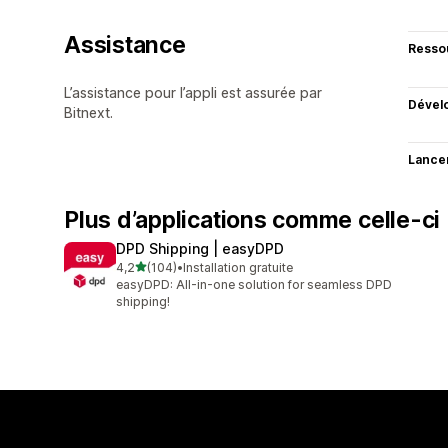
Assistance
Resso
L’assistance pour l’appli est assurée par
Dével
Bitnext.
Lance
Plus d’applications comme celle-ci
DPD Shipping | easyDPD
étoile(s) sur 5
4,2
(104)
•
Installation gratuite
104 avis au total
easyDPD: All-in-one solution for seamless DPD
shipping!