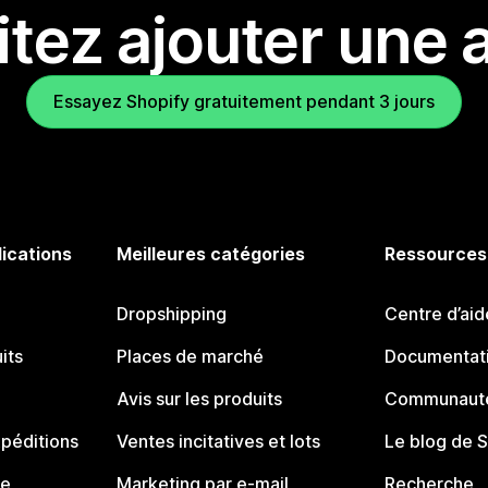
tez ajouter une a
Essayez Shopify gratuitement pendant 3 jours
lications
Meilleures catégories
Ressources
Dropshipping
Centre d’aid
its
Places de marché
Documentati
Avis sur les produits
Communauté
péditions
Ventes incitatives et lots
Le blog de 
ue
Marketing par e-mail
Recherche