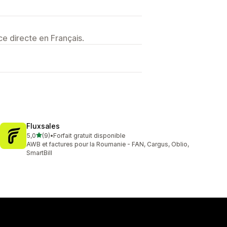
e directe en Français.
Fluxsales
étoile(s) sur 5
5,0
(9)
•
Forfait gratuit disponible
9 avis au total
AWB et factures pour la Roumanie - FAN, Cargus, Oblio,
SmartBill