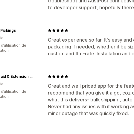
troubleshoot and AustPost connectivi
to developer support, hopefully there 
Pickings
ie
Great experience so far. It's easy and
 d’utilisation de
packaging if needed, whether it be si
cation
custom and flat-rate. Installation and
The Braid & Extension Besties
ie
Great and well priced app for the featu
d’utilisation de
recoomend that you give it a go, coz o
cation
what this delivers- bulk shipping, auto 
Never had any issues with it working as
minor outage that was quickly fixed.