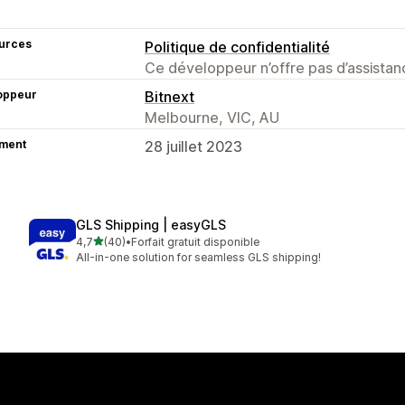
urces
Politique de confidentialité
Ce développeur n’offre pas d’assistanc
oppeur
Bitnext
Melbourne, VIC, AU
ment
28 juillet 2023
GLS Shipping | easyGLS
étoile(s) sur 5
4,7
(40)
•
Forfait gratuit disponible
40 avis au total
All-in-one solution for seamless GLS shipping!