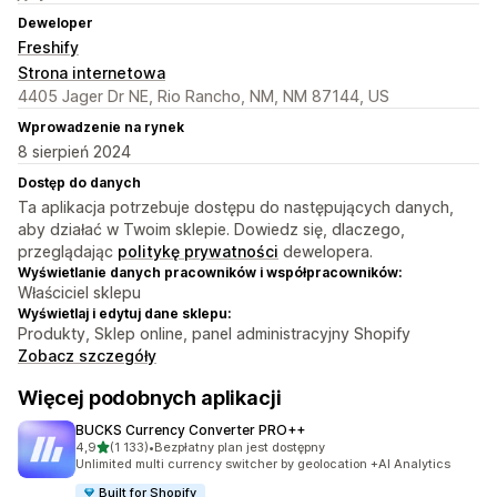
Deweloper
Freshify
Strona internetowa
4405 Jager Dr NE, Rio Rancho, NM, NM 87144, US
Wprowadzenie na rynek
8 sierpień 2024
Dostęp do danych
Ta aplikacja potrzebuje dostępu do następujących danych,
aby działać w Twoim sklepie. Dowiedz się, dlaczego,
przeglądając
politykę prywatności
dewelopera.
Wyświetlanie danych pracowników i współpracowników:
Właściciel sklepu
Wyświetlaj i edytuj dane sklepu:
Produkty, Sklep online, panel administracyjny Shopify
Zobacz szczegóły
Więcej podobnych aplikacji
BUCKS Currency Converter PRO++
na 5 gwiazdek
4,9
(1 133)
•
Bezpłatny plan jest dostępny
Łączna liczba recenzji: 1133
Unlimited multi currency switcher by geolocation +AI Analytics
Built for Shopify