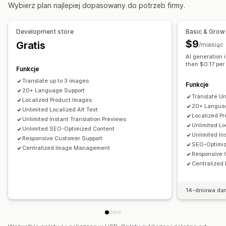
Automatyczna synchronizacja tłumaczeń
Wybierz plan najlepiej dopasowany do potrzeb firmy.
Przełącznik języka
Tłumaczenie
Tłumaczenie zbiorcze
Tłumaczenie obrazu
Tłumaczenie ręczne
Tłumaczenie pod kątem SEO
Development store
Basic & Grow
Tłumaczenie adresu URL
Zarządzanie terminologią
$9
Gratis
/miesiąc
Automatyczne przekierowanie strony
Przełącznik języka
AI generation i
then $0.17 per
Wygląd przełącznika
Funkcje
Translate up to 3 images
Funkcje
20+ Language Support
Translate U
Localized Product Images
20+ Langua
Unlimited Localized Alt Text
Localized P
Unlimited Instant Translation Previews
Unlimited Lo
Unlimited SEO-Optimized Content
Unlimited In
Responsive Customer Support
SEO-Optimi
Centralized Image Management
Responsive 
Centralize
14-dniowa da