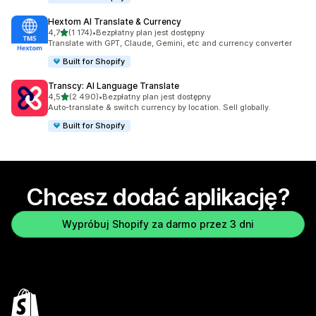
Hextom AI Translate & Currency
na 5 gwiazdek
4,7
(1 174)
•
Bezpłatny plan jest dostępny
Łączna liczba recenzji: 1174
Translate with GPT, Claude, Gemini, etc and currency converter
Built for Shopify
Transcy: AI Language Translate
na 5 gwiazdek
4,5
(2 490)
•
Bezpłatny plan jest dostępny
Łączna liczba recenzji: 2490
Auto-translate & switch currency by location. Sell globally.
Built for Shopify
Chcesz dodać aplikację?
Wypróbuj Shopify za darmo przez 3 dni