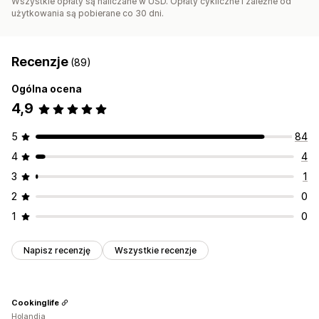
Wszystkie opłaty są naliczane w USD. Opłaty cykliczne i zależne od
użytkowania są pobierane co 30 dni.
Recenzje
(89)
Ogólna ocena
4,9
5
84
4
4
3
1
2
0
1
0
Napisz recenzję
Wszystkie recenzje
Cookinglife
Holandia