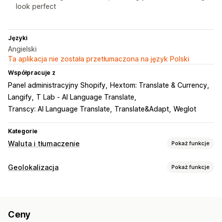
look perfect
Języki
Angielski
Ta aplikacja nie została przetłumaczona na język Polski
Współpracuje z
Panel administracyjny Shopify
Hextom: Translate & Currency
Langify
T Lab ‑ AI Language Translate
Transcy: AI Language Translate
Translate&Adapt
Weglot
Kategorie
Waluta i tłumaczenie
Pokaż funkcje
Przeliczanie walut
Geolokalizacja
Pokaż funkcje
Geolokalizacja
Wybór kraju
Wygląd przełącznika
Przekierowania
Język i tłumaczenie
Kraj
Język
Tłumaczenie maszynowe
Ceny
Ustawienia lokalizacji