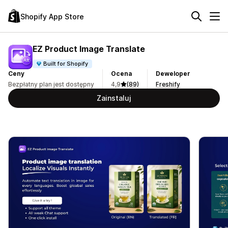
Shopify App Store
EZ Product Image Translate
Built for Shopify
Ceny
Ocena
Deweloper
Bezpłatny plan jest dostępny
4,9
(89)
Freshify
Zainstaluj