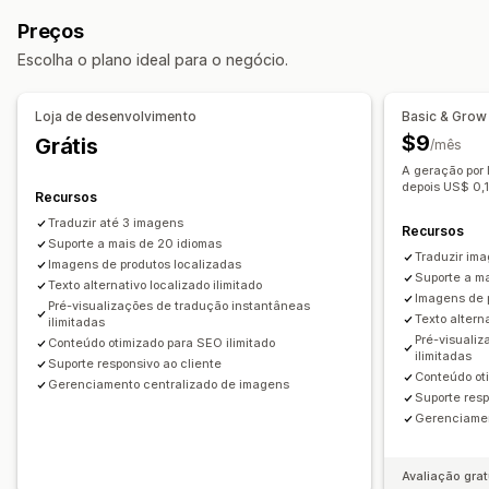
País
Idioma
Tradução automática
Preços
Configurações de localização
Sincronização automática de tradução
Escolha o plano ideal para o negócio.
Alternador de idioma
Tradução
Tradução em massa
Tradução de imagem
Tradução manual
Loja de desenvolvimento
Basic & Grow
Tradução de Otimização de mecanismos de pesquisa
$9
Grátis
/mês
(SEO, na sigla em inglês)
A geração por I
Tradução de URL
Gerenciamento de glossário
depois US$ 0,1
Recursos
Redirecionamento automático
Alternador de idioma
Traduzir até 3 imagens
Recursos
Design do alternador
Suporte a mais de 20 idiomas
Traduzir ima
Imagens de produtos localizadas
Suporte a m
Texto alternativo localizado ilimitado
Imagens de 
Pré-visualizações de tradução instantâneas
Texto alterna
ilimitadas
Pré-visuali
Conteúdo otimizado para SEO ilimitado
ilimitadas
Suporte responsivo ao cliente
Conteúdo ot
Gerenciamento centralizado de imagens
Suporte resp
Gerenciamen
Avaliação grat