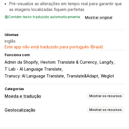
Pré-visualize as alterações em tempo real para garantir que
as imagens localizadas fiquem perfeitas
Contém texto traduzido automaticamente
Mostrar original
Idiomas
inglês
Este app não está traduzido para português (Brasil)
Funciona com
Admin da Shopify
Hextom: Translate & Currency
Langify
T Lab ‑ AI Language Translate
Transcy: AI Language Translate
Translate&Adapt
Weglot
Categorias
Moeda e tradução
Mostrar os recursos
Conversão de moeda
Geolocalização
Mostrar os recursos
Geolocalização
Seletor de país
Design do alternador
Redirecionamentos
Tradução de idioma