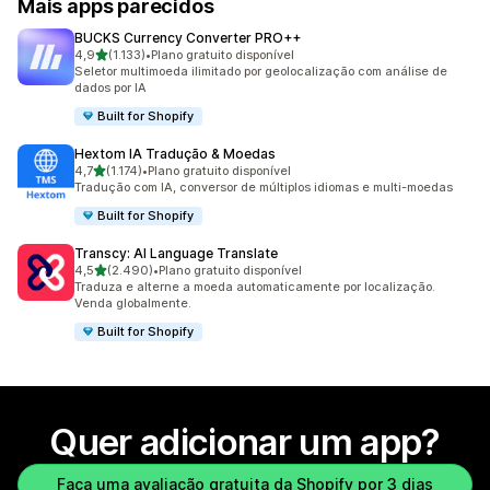
Mais apps parecidos
BUCKS Currency Converter PRO++
de 5 estrelas
4,9
(1.133)
•
Plano gratuito disponível
1133 avaliações ao todo
Seletor multimoeda ilimitado por geolocalização com análise de
dados por IA
Built for Shopify
Hextom IA Tradução & Moedas
de 5 estrelas
4,7
(1.174)
•
Plano gratuito disponível
1174 avaliações ao todo
Tradução com IA, conversor de múltiplos idiomas e multi-moedas
Built for Shopify
Transcy: AI Language Translate
de 5 estrelas
4,5
(2.490)
•
Plano gratuito disponível
2490 avaliações ao todo
Traduza e alterne a moeda automaticamente por localização.
Venda globalmente.
Built for Shopify
Quer adicionar um app?
Faça uma avaliação gratuita da Shopify por 3 dias