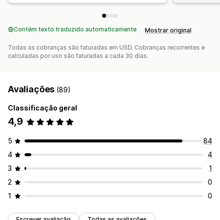
Contém texto traduzido automaticamente
Mostrar original
Todas as cobranças são faturadas em USD. Cobranças recorrentes e
calculadas por uso são faturadas a cada 30 dias.
Avaliações
(89)
Classificação geral
4,9
5
84
4
4
3
1
2
0
1
0
Escrever avaliação
Todas as avaliações