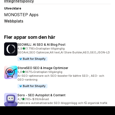
Integritetspolicy
Utvecklare
MONOSTEP Apps
Webbplats
Fler appar som den här
SEOWILL: AI SEO & AI Blog Post
av 5 stjärnor
4,9
(1 718)
•
Gratisplan tillgänglig
1718 recensioner totalt
SEOAnt,SEO Optimizer,Alt text,AI Store Builder,AEO,GEO,JSON-LD
Built for Shopify
StoreSEO SEO & Image Optimizer
av 5 stjärnor
5,0
(671)
•
Gratisplan tillgänglig
671 recensioner totalt
AI-SEO-optimerare och SEO-booster för bättre SEO-, AEO- och
GEO-rankning
Built for Shopify
Soro ‑ SEO Autopilot & Content
av 5 stjärnor
4,7
(10)
•
$39/månad
10 recensioner totalt
Publicera automatiserade SEO-blogginlägg och få organisk trafik