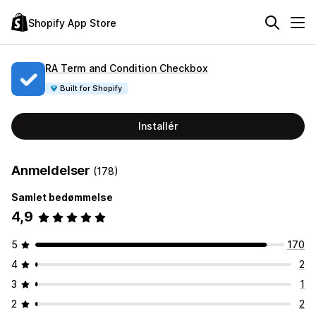
Shopify App Store
RA Term and Condition Checkbox
Built for Shopify
Installér
Anmeldelser
(178)
Samlet bedømmelse
4,9
5
170
4
2
3
1
2
2