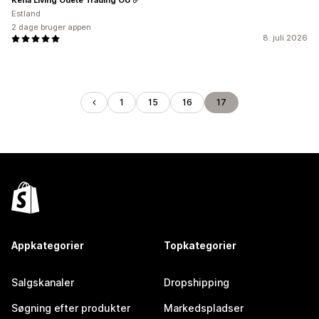
Estland
2 dage bruger appen
8. juli 2026
1
15
16
17
Appkategorier
Topkategorier
Salgskanaler
Dropshipping
Søgning efter produkter
Markedspladser