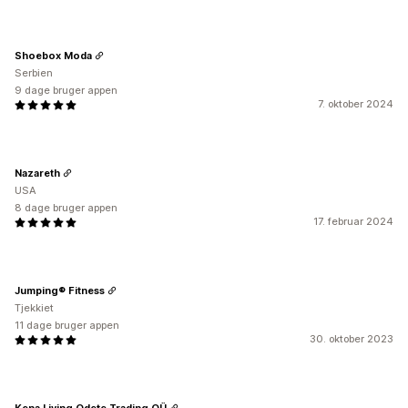
Shoebox Moda
Serbien
9 dage bruger appen
7. oktober 2024
Nazareth
USA
8 dage bruger appen
17. februar 2024
Jumping® Fitness
Tjekkiet
11 dage bruger appen
30. oktober 2023
Kena Living Odete Trading OÜ