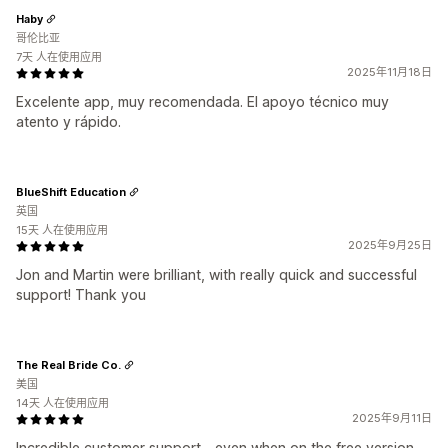
Haby
哥伦比亚
7天 人在使用应用
2025年11月18日
Excelente app, muy recomendada. El apoyo técnico muy
atento y rápido.
BlueShift Education
英国
15天 人在使用应用
2025年9月25日
Jon and Martin were brilliant, with really quick and successful
support! Thank you
The Real Bride Co.
美国
14天 人在使用应用
2025年9月11日
Incredible customer support - even when on the free version.