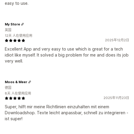
easy to use.
My Store
英国
12天 人在使用应用
2025年12月2日
Excellent App and very easy to use which is great for a tech
idiot like myself. It solved a big problem for me and does its job
very well.
Moos & Meer
德国
8天 人在使用应用
2025年11月23日
Super, hilft mir meine Richtlinien einzuhalten mit einem
Downloadshop. Texte leicht anpassbar, schnell zu integrieren -
ist super!