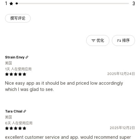
1
3
撰写评论
优化
排序
Strain Envy
美国
1天 人在使用应用
2025年12月24日
Nice easy app as it should be and priced low accordingly
which I was glad to see.
Tara Chial
美国
6天 人在使用应用
2025年12月2日
excellent customer service and app. would recommend super