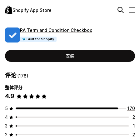
Shopify App Store
RA Term and Condition Checkbox
Built for Shopify
安装
评论
(178)
整体评分
4.9
5
170
4
2
3
1
2
2