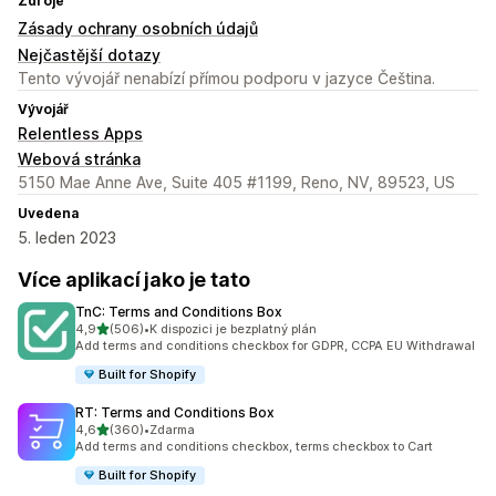
Zdroje
Zásady ochrany osobních údajů
Nejčastější dotazy
Tento vývojář nenabízí přímou podporu v jazyce Čeština.
Vývojář
Relentless Apps
Webová stránka
5150 Mae Anne Ave, Suite 405 #1199, Reno, NV, 89523, US
Uvedena
5. leden 2023
Více aplikací jako je tato
TnC: Terms and Conditions Box
z 5 hvězd
4,9
(506)
•
K dispozici je bezplatný plán
Celkový počet recenzí: 506
Add terms and conditions checkbox for GDPR, CCPA EU Withdrawal
Built for Shopify
RT: Terms and Conditions Box
z 5 hvězd
4,6
(360)
•
Zdarma
Celkový počet recenzí: 360
Add terms and conditions checkbox, terms checkbox to Cart
Built for Shopify