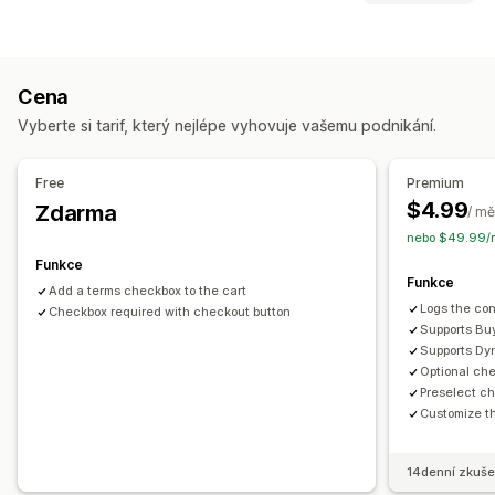
Vlastní styly
Vlastní HTML
Vlastní CSS
Dárkové balení
Dodržování předpisů
Responzivní design pro mobilní zařízení
Výsuvný košík
Ověření věku
Varování u produktů
Ochrana dat
Zaškrtávací pole podmínek
Cena
Dodržování daňových předpisů
Smluvní podmínky
Přizpůsobení pokladny
Vyberte si tarif, který nejlépe vyhovuje vašemu podnikání.
Řízení zásad
Dodržování TSE
Výkazy dodržování předpisů
Vlastní poznámky
Přeskočení na pokladnu
Více jazyků
Přizpůsobení
Free
Premium
Zaškrtávací pole
Barva a písmo
Pozice widgetu
$4.99
Zdarma
/ mě
Vlastní CSS
Vlastní kód
Více jazyků
Vlastní text
Tlačítka
nebo $49.99/r
Funkce
Funkce
Add a terms checkbox to the cart
Logs the con
Checkbox required with checkout button
Supports Buy
Supports Dy
Optional ch
Preselect c
Customize th
14denní zkuše