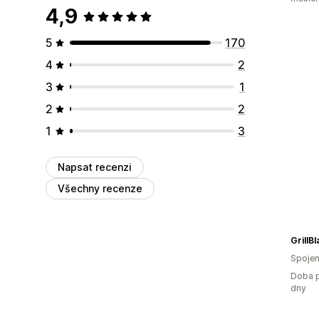
4,9
5
170
4
2
3
1
2
2
1
3
Napsat recenzi
Všechny recenze
GrillB
Spojen
Doba p
dny