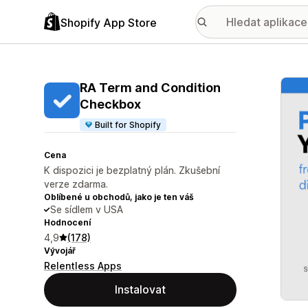
Shopify App Store
Galer
RA Term and Condition
Checkbox
Built for Shopify
Cena
K dispozici je bezplatný plán. Zkušební
verze zdarma.
Oblíbené u obchodů, jako je ten váš
Se sídlem v USA
Hodnocení
4,9
(178)
Vývojář
Relentless Apps
Instalovat