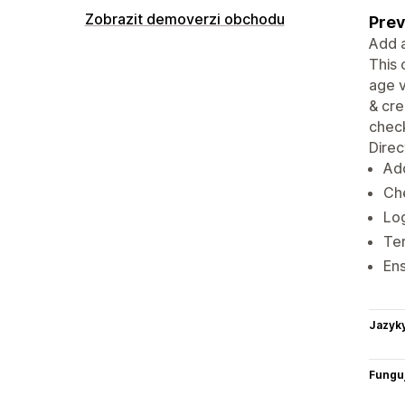
Zobrazit demoverzi obchodu
Prev
Add a
This 
age v
& cre
chec
Dire
Add
Ch
Log
Ter
Ens
Jazyk
Funguj