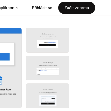
aplikace
Přihlásit se
Začít zdarma