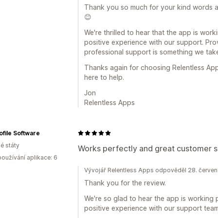
Thank you so much for your kind words and
😊
We're thrilled to hear that the app is wor
positive experience with our support. Pro
professional support is something we take 
Thanks again for choosing Relentless App
here to help.
Jon
Relentless Apps
ofile Software
é státy
Works perfectly and great customer s
oužívání aplikace: 6
Vývojář Relentless Apps odpověděl 28. červe
Thank you for the review.
We're so glad to hear the app is working 
positive experience with our support team