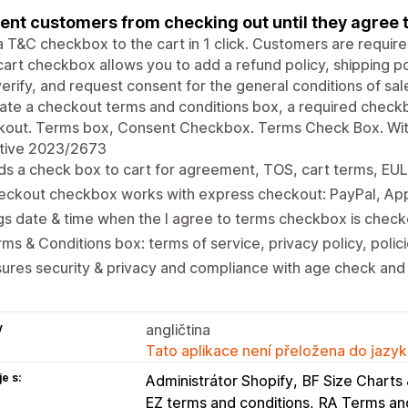
ent customers from checking out until they agree 
 T&C checkbox to the cart in 1 click. Customers are require
cart checkbox allows you to add a refund policy, shipping p
erify, and request consent for the general conditions of 
ate a checkout terms and conditions box, a required chec
kout. Terms box, Consent Checkbox. Terms Check Box. Wit
ctive 2023/2673
s a check box to cart for agreement, TOS, cart terms, EUL
eckout checkbox works with express checkout: PayPal, App
s date & time when the I agree to terms checkbox is chec
ms & Conditions box: terms of service, privacy policy, polici
ures security & privacy and compliance with age check an
y
angličtina
Tato aplikace není přeložena do jazyk
e s:
Administrátor Shopify
BF Size Charts 
EZ terms and conditions
RA Terms and