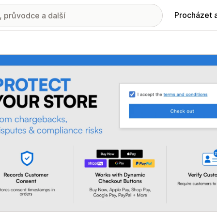
Procházet 
ie propagovaných obrázků