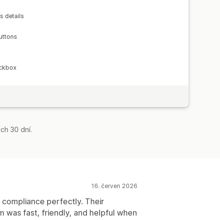
s details
uttons
eckbox
ch 30 dní.
16. červen 2026
 compliance perfectly. Their
m was fast, friendly, and helpful when