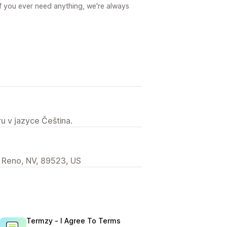
f you ever need anything, we're always
u v jazyce Čeština.
 Reno, NV, 89523, US
Termzy ‑ I Agree To Terms