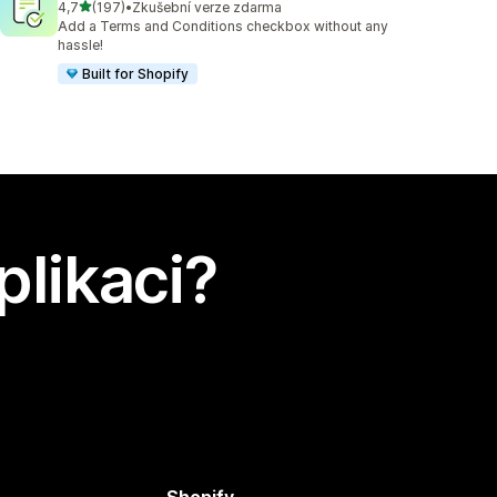
z 5 hvězd
4,7
(197)
•
Zkušební verze zdarma
Celkový počet recenzí: 197
Add a Terms and Conditions checkbox without any
hassle!
Built for Shopify
plikaci?