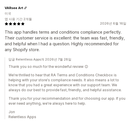
VARsee Art
미국
앱 사용 기간 2개월
2026년 6월 16일
This app handles terms and conditions compliance perfectly.
Their customer service is excellent: the team was fast, friendly,
and helpful when I had a question. Highly recommended for
any Shopify store.
답글 Relentless Apps개 2026년 7월 28일
Thank you so much for the wonderful review 😊
We're thrilled to hear that RA Terms and Conditions Checkbox is
helping with your store's compliance needs. It also means a lot to
know that you had a great experience with our support team. We
always do our best to provide fast, friendly, and helpful assistance.
Thank you for your recommendation and for choosing our app. If you
ever need anything, we're always here to help.
Jon
Relentless Apps