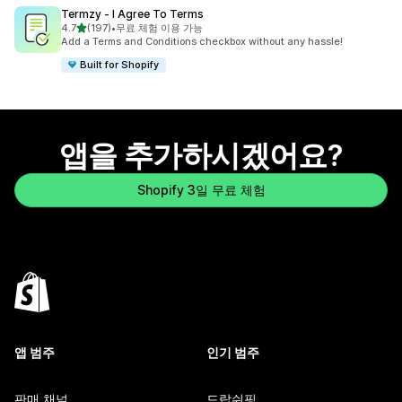
Termzy ‑ I Agree To Terms
별 5개 중
4.7
(197)
•
무료 체험 이용 가능
총 리뷰 197개
Add a Terms and Conditions checkbox without any hassle!
Built for Shopify
앱을 추가하시겠어요?
Shopify 3일 무료 체험
앱 범주
인기 범주
판매 채널
드랍쉬핑