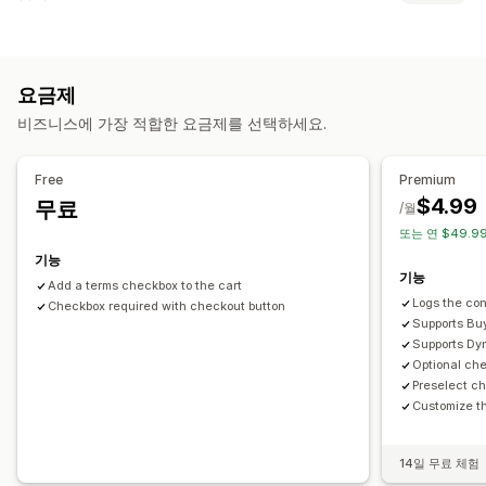
사용자 지정 스타일
사용자 지정 HTML
사용자 지정 CSS
규정 준수
선물 포장
모바일 반응형
카트 서랍
약관 확인란
연령 확인
제품 경고
데이터 개인 정보 보호
세금 규정 준수
결제 사용자 지정
요금제
이용 약관
정책 관리
TES 규정 준수
규정 준수 보고서
사용자 지정 노트
결제로 건너뛰기
여러 언어
비즈니스에 가장 적합한 요금제를 선택하세요.
맞춤 설정
확인란
색상 및 글꼴
위젯 위치
사용자 지정 CSS
Free
Premium
사용자 지정 코드
여러 언어
사용자 지정 텍스트
버튼
$4.99
무료
/월
또는 연 $49.99
기능
기능
Add a terms checkbox to the cart
Logs the con
Checkbox required with checkout button
Supports Buy
Supports Dy
Optional ch
Preselect c
Customize th
14일 무료 체험