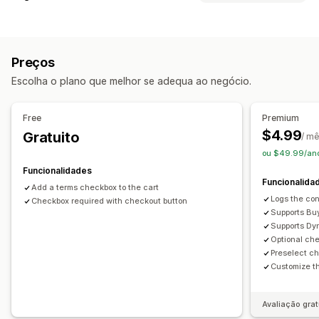
Estilos personalizados
HTML personalizado
Conformidade
CSS personalizado
Papel de embrulho
Reatividade móvel
Verificação de idade
Avisos de produtos
Painel deslizante do carrinho
Preços
Privacidade dos dados
Conformidade fiscal
Caixa de verificação dos termos
Escolha o plano que melhor se adequa ao negócio.
Termos e condições
Gestão de políticas
Personalização de finalização da compra
Conformidade com TSE
Relatórios de conformidade
Notas personalizadas
Free
Premium
Personalização
Avançar para a finalização da compra
Multilingue
$4.99
Gratuito
/ m
Caixas de verificação
Cor e tipo de letra
ou $49.99/ano
Posição do widget
CSS personalizado
Funcionalidades
Funcionalida
Código personalizado
Multilingue
Texto personalizado
Add a terms checkbox to the cart
Logs the con
Botões
Checkbox required with checkout button
Supports Buy
Supports Dy
Optional ch
Preselect c
Customize th
Avaliação grat