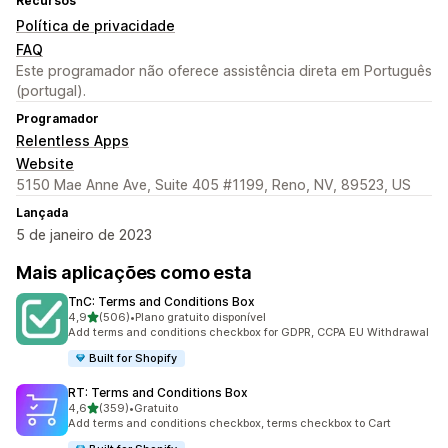
Recursos
Política de privacidade
FAQ
Este programador não oferece assistência direta em Português
(portugal).
Programador
Relentless Apps
Website
5150 Mae Anne Ave, Suite 405 #1199, Reno, NV, 89523, US
Lançada
5 de janeiro de 2023
Mais aplicações como esta
TnC: Terms and Conditions Box
de 5 estrelas
4,9
(506)
•
Plano gratuito disponível
506 total de avaliações
Add terms and conditions checkbox for GDPR, CCPA EU Withdrawal
Built for Shopify
RT: Terms and Conditions Box
de 5 estrelas
4,6
(359)
•
Gratuito
359 total de avaliações
Add terms and conditions checkbox, terms checkbox to Cart