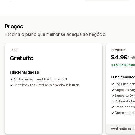
Estilos personalizados
HTML personalizado
Conformidade
CSS personalizado
Papel de embrulho
Reatividade móvel
Verificação de idade
Avisos de produtos
Painel deslizante do carrinho
Preços
Privacidade dos dados
Conformidade fiscal
Caixa de verificação dos termos
Escolha o plano que melhor se adequa ao negócio.
Termos e condições
Gestão de políticas
Personalização de finalização da compra
Conformidade com TSE
Relatórios de conformidade
Notas personalizadas
Free
Premium
Personalização
Avançar para a finalização da compra
Multilingue
$4.99
Gratuito
/ m
Caixas de verificação
Cor e tipo de letra
ou $49.99/ano
Posição do widget
CSS personalizado
Funcionalidades
Funcionalida
Código personalizado
Multilingue
Texto personalizado
Add a terms checkbox to the cart
Logs the con
Botões
Checkbox required with checkout button
Supports Buy
Supports Dy
Optional ch
Preselect c
Customize th
Avaliação grat