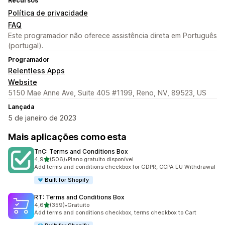
Recursos
Política de privacidade
FAQ
Este programador não oferece assistência direta em Português
(portugal).
Programador
Relentless Apps
Website
5150 Mae Anne Ave, Suite 405 #1199, Reno, NV, 89523, US
Lançada
5 de janeiro de 2023
Mais aplicações como esta
TnC: Terms and Conditions Box
de 5 estrelas
4,9
(506)
•
Plano gratuito disponível
506 total de avaliações
Add terms and conditions checkbox for GDPR, CCPA EU Withdrawal
Built for Shopify
RT: Terms and Conditions Box
de 5 estrelas
4,6
(359)
•
Gratuito
359 total de avaliações
Add terms and conditions checkbox, terms checkbox to Cart