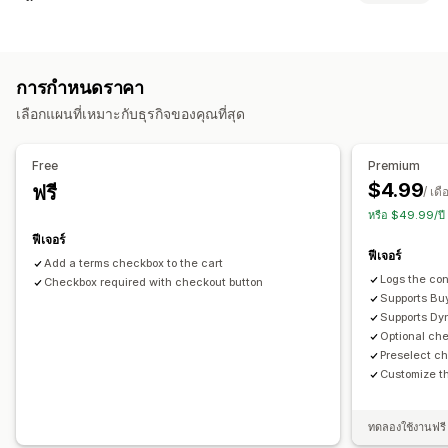
สไตล์ที่กำหนดเอง
HTML ที่กำหนดเอง
CSS ที่กำหนดเอง
การปฏิบัติตามข้อกำหนด
การห่อของขวัญ
การเปลี่ยนรูปแบบตามการแสดงผลบนมือถือ
การยืนยันอายุ
คำเตือนเกี่ยวกับสินค้า
ความเป็นส่วนตัวของข้อมูล
ตะกร้าสินค้าแบบเลื่อนด้านข้าง
ช่องทำเครื่องหมายข้อกำหนด
การกำหนดราคา
การปฏิบัติตามกฎระเบียบด้านภาษี
ข้อกำหนดและเงื่อนไข
การปรับแต่งการชำระเงิน
เลือกแผนที่เหมาะกับธุรกิจของคุณที่สุด
การจัดการนโยบาย
การปฏิบัติตามข้อกำหนด TSE
บันทึกที่กำหนดเอง
ข้ามไปที่การชำระเงิน
หลายภาษา
รายงานการปฏิบัติตามข้อกำหนด
Free
Premium
การปรับแต่ง
$4.99
ฟรี
/ เดื
ช่องทำเครื่องหมาย
สีและแบบอักษร
ตำแหน่งวิดเจ็ต
หรือ $49.99/ปี
CSS ที่กำหนดเอง
รหัสที่กำหนดเอง
หลายภาษา
ฟีเจอร์
ฟีเจอร์
ข้อความที่กำหนดเอง
ปุ่ม
Add a terms checkbox to the cart
Logs the con
Checkbox required with checkout button
Supports Buy
Supports Dy
Optional ch
Preselect c
Customize th
ทดลองใช้งานฟรี 