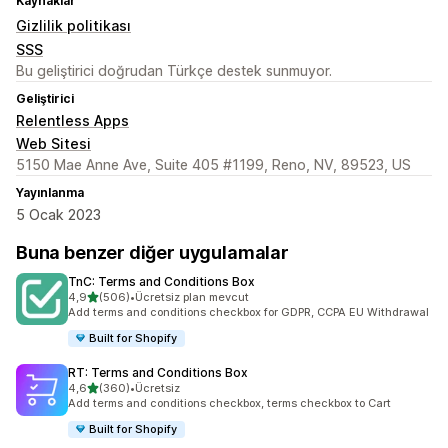
Kaynaklar
Gizlilik politikası
SSS
Bu geliştirici doğrudan Türkçe destek sunmuyor.
Geliştirici
Relentless Apps
Web Sitesi
5150 Mae Anne Ave, Suite 405 #1199, Reno, NV, 89523, US
Yayınlanma
5 Ocak 2023
Buna benzer diğer uygulamalar
TnC: Terms and Conditions Box
5 yıldız üzerinden
4,9
(506)
•
Ücretsiz plan mevcut
toplam 506 değerlendirme
Add terms and conditions checkbox for GDPR, CCPA EU Withdrawal
Built for Shopify
RT: Terms and Conditions Box
5 yıldız üzerinden
4,6
(360)
•
Ücretsiz
toplam 360 değerlendirme
Add terms and conditions checkbox, terms checkbox to Cart
Built for Shopify