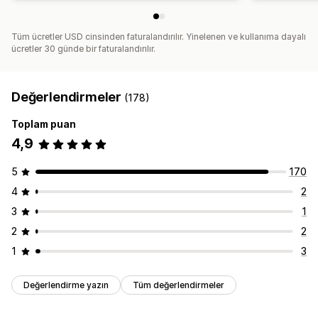
Tüm ücretler USD cinsinden faturalandırılır. Yinelenen ve kullanıma dayalı
ücretler 30 günde bir faturalandırılır.
Değerlendirmeler
(178)
Toplam puan
4,9
5
170
4
2
3
1
2
2
1
3
Değerlendirme yazın
Tüm değerlendirmeler