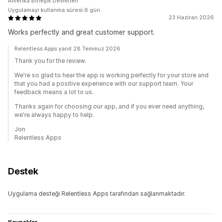
Amerika Birleşik Devletleri
Uygulamayı kullanma süresi:6 gün
23 Haziran 2026
Works perfectly and great customer support.
Relentless Apps yanıt 28 Temmuz 2026
Thank you for the review.
We're so glad to hear the app is working perfectly for your store and
that you had a positive experience with our support team. Your
feedback means a lot to us.
Thanks again for choosing our app, and if you ever need anything,
we're always happy to help.
Jon
Relentless Apps
Destek
Uygulama desteği Relentless Apps tarafından sağlanmaktadır.