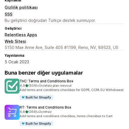
Kaynaklar
Gizlilik politikası
SSS
Bu geliştirici doğrudan Türkçe destek sunmuyor.
Geliştirici
Relentless Apps
Web Sitesi
5150 Mae Anne Ave, Suite 405 #1199, Reno, NV, 89523, US
Yayınlanma
5 Ocak 2023
Buna benzer diğer uygulamalar
TnC: Terms and Conditions Box
5 yıldız üzerinden
4,9
(509)
•
Ücretsiz plan mevcut
toplam 509 değerlendirme
Add terms and conditions checkbox for GDPR, CCPA EU Withdrawal
Built for Shopify
RT: Terms and Conditions Box
5 yıldız üzerinden
4,6
(359)
•
Ücretsiz
toplam 359 değerlendirme
Add terms and conditions checkbox, terms checkbox to Cart
Built for Shopify