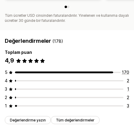
Tüm ücretler USD cinsinden faturalandırılır. Yinelenen ve kullanıma dayalı
ücretler 30 günde bir faturalandırılır.
Değerlendirmeler
(178)
Toplam puan
4,9
5
170
4
2
3
1
2
2
1
3
Değerlendirme yazın
Tüm değerlendirmeler