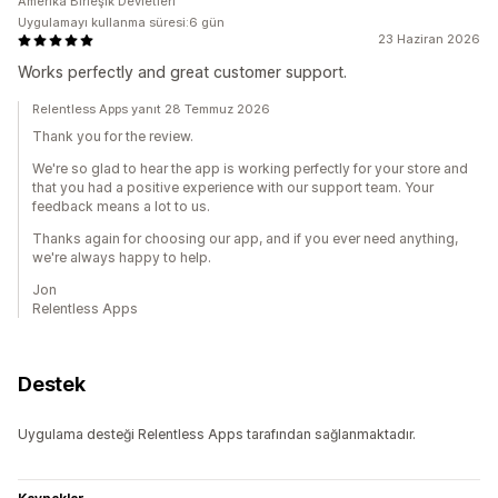
Amerika Birleşik Devletleri
Uygulamayı kullanma süresi:6 gün
23 Haziran 2026
Works perfectly and great customer support.
Relentless Apps yanıt 28 Temmuz 2026
Thank you for the review.
We're so glad to hear the app is working perfectly for your store and
that you had a positive experience with our support team. Your
feedback means a lot to us.
Thanks again for choosing our app, and if you ever need anything,
we're always happy to help.
Jon
Relentless Apps
Destek
Uygulama desteği Relentless Apps tarafından sağlanmaktadır.