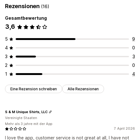
Rezensionen
(16)
Gesamtbewertung
3,6
5
9
4
0
3
3
2
0
1
4
Eine Rezension schreiben
Alle Rezensionen
S & M Unique Shirts, LLC
Vereinigte Staaten
Mehr als 3 jahre mit der App
7. April 2026
I love the app, customer service is not great at all, I have not