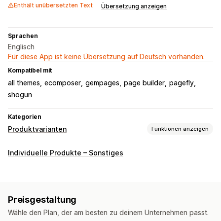
Enthält unübersetzten Text
Übersetzung anzeigen
Sprachen
Englisch
Für diese App ist keine Übersetzung auf Deutsch vorhanden.
Kompatibel mit
all themes
ecomposer
gempages
page builder
pagefly
shogun
Kategorien
Produktvarianten
Funktionen anzeigen
Anpassung
Individuelle Produkte – Sonstiges
Kontrollkästchen
Farbfelder
Bedingte Logik
Daten
Dimensionen
Dropdowns
Datei-Upload
Mehrfachauswahl
Nummern
Optionsschaltflächen
Benutzerdefinierter Text
Preisgestaltung
Benutzerdefinierte CSS
Benutzerdefiniertes HTML
Wähle den Plan, der am besten zu deinem Unternehmen passt.
Vorschau
Übersetzung
Variantenanzeige