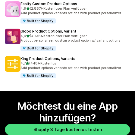
Easify Custom Product Options
von 5 Sternen
4,9
(2.867)
•
Kostenloser Plan verfügbar
2867 Rezensionen insgesamt
Add product options variants options with product personalizer
Built for Shopify
Globo Product Options, Variant
von 5 Sternen
4,9
(4.736)
•
Kostenloser Plan verfügbar
4736 Rezensionen insgesamt
Product personalizer, custom product option w/ variant options
Built for Shopify
King Product Options, Variants
von 5 Sternen
4,7
(448)
•
Kostenlos
448 Rezensionen insgesamt
Add product options variants options with product personalizer
Built for Shopify
Möchtest du eine App
hinzufügen?
Shopify 3 Tage kostenlos testen