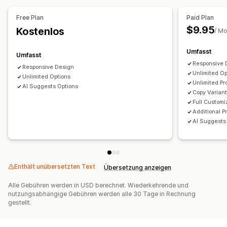
Preisgestaltung
Free Plan
Paid Plan
Bedingte Preisgestaltung
Individuelle Preise
$9.95
Kostenlos
/ M
Dynamische Preise
Add-ons
Einrichtungsgebühren
Umfasst
Umfasst
Inventar
Responsive 
Responsive Design
Manuelle Updates
Automatische Updates
Unlimited Op
Unlimited Options
Unlimited Pr
AI Suggests Options
Copy Varian
Full Customi
Additional P
AI Suggests
Enthält unübersetzten Text
Übersetzung anzeigen
Alle Gebühren werden in USD berechnet. Wiederkehrende und
nutzungsabhängige Gebühren werden alle 30 Tage in Rechnung
gestellt.