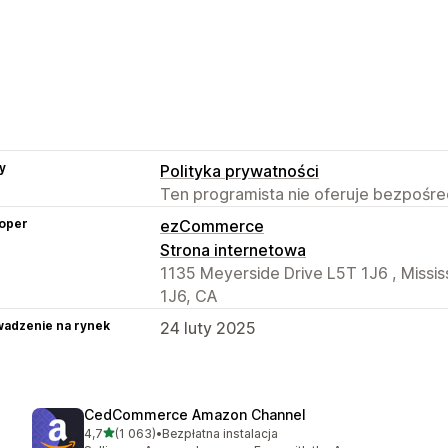
y
Polityka prywatności
Ten programista nie oferuje bezpośred
oper
ezCommerce
Strona internetowa
1135 Meyerside Drive L5T 1J6 , Missis
1J6, CA
adzenie na rynek
24 luty 2025
CedCommerce Amazon Channel
na 5 gwiazdek
4,7
(1 063)
•
Bezpłatna instalacja
Łączna liczba recenzji: 1063