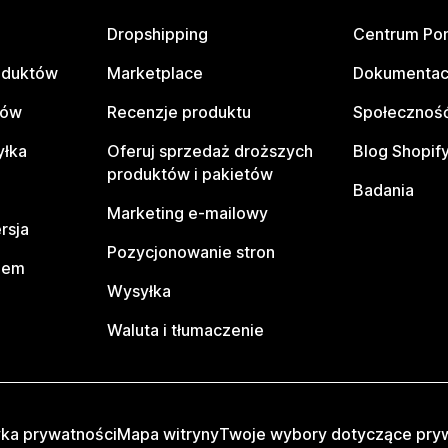
Dropshipping
Centrum Po
oduktów
Marketplace
Dokumentac
tów
Recenzje produktu
Społeczność
yłka
Oferuj sprzedaż droższych
Blog Shopif
produktów i pakietów
Badania
Marketing e-mailowy
rsja
Pozycjonowanie stron
pem
Wysyłka
Waluta i tłumaczenie
yka prywatności
Mapa witryny
Twoje wybory dotyczące pry