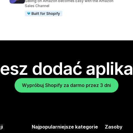
Selling on Amazon becomes Easy with the Amazon
Sales Channel
Built for Shopify
esz dodać aplika
Wypróbuj Shopify za darmo przez 3 dni
ji
Najpopularniejsze kategorie
Zasoby