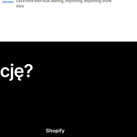
Save time with bulk editing, importing, exporting store
data
cję?
Shopify