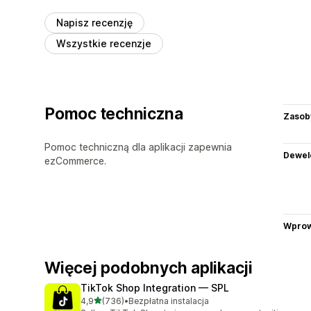
Napisz recenzję
Wszystkie recenzje
Pomoc techniczna
Zasob
Pomoc techniczną dla aplikacji zapewnia
Dewel
ezCommerce.
Wprow
Więcej podobnych aplikacji
TikTok Shop Integration — SPL
na 5 gwiazdek
4,9
(736)
•
Bezpłatna instalacja
Łączna liczba recenzji: 736