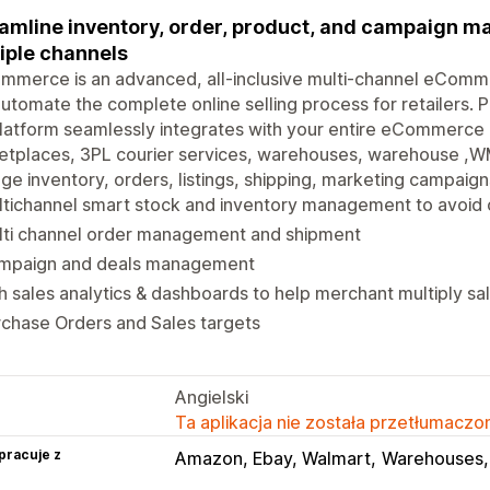
amline inventory, order, product, and campaign 
iple channels
merce is an advanced, all-inclusive multi-channel eComme
utomate the complete online selling process for retailers. Pr
latform seamlessly integrates with your entire eCommerce 
tplaces, 3PL courier services, warehouses, warehouse ,WM
e inventory, orders, listings, shipping, marketing campaigns
tichannel smart stock and inventory management to avoid 
lti channel order management and shipment
mpaign and deals management
h sales analytics & dashboards to help merchant multiply sa
chase Orders and Sales targets
Angielski
Ta aplikacja nie została przetłumaczon
pracuje z
Amazon, Ebay, Walmart
Warehouses, 