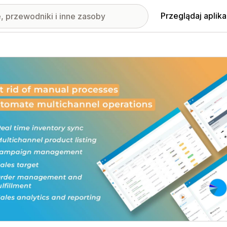
Przeglądaj aplika
nione obrazy w galerii