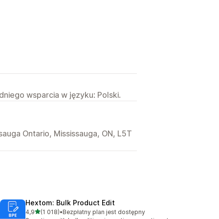
niego wsparcia w języku: Polski.
sauga Ontario, Mississauga, ON, L5T
Hextom: Bulk Product Edit
na 5 gwiazdek
4,9
(1 018)
•
Bezpłatny plan jest dostępny
Łączna liczba recenzji: 1018