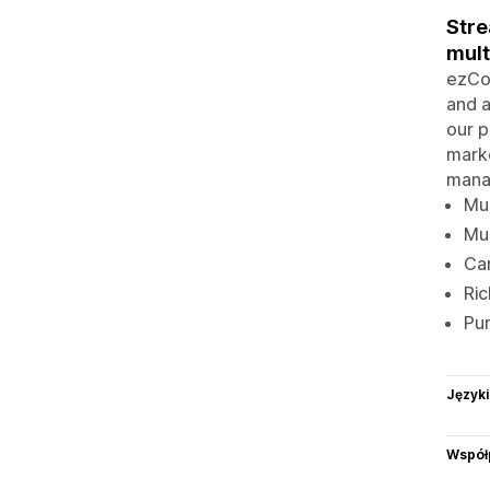
Stre
mult
ezCom
and a
our p
marke
manag
Mul
Mu
Ca
Ric
Pur
Języki
Współ