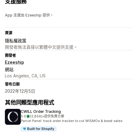
支援服務
App 支援由 Ezeeship 提供。
資源
隱私權政策
開發者無法直接以繁體中文提供支援。
開發者
Ezeeship
網站
Los Angeles, CA, US
發布日期
2022年12月5日
其他同類型應用程式
CWILL Order Tracking
滿分 5 顆星
5.0
(2,856)
•
提供免費方案
共有 2856 則評價
Parcel Panel: track order tracker to cut WISMOs & boost sales
Built for Shopify