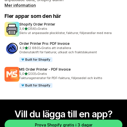
Mer information
Fler appar som den här
Shopify Order Printer
av 5 stjärnor
3,6
(356)
•
Gratis
356 recensioner totalt
Skriv ut anpassade plocklistor, fakturor, följesedlar med mera
Order Printer Pro: PDF Invoice
av 5 stjärnor
4,9
(2 680)
•
Gratis att installera
2680 recensioner totalt
Orderutskrift för fakturor, utkast och fraktdokument
Built for Shopify
MS Order Printer ‑ PDF Invoice
av 5 stjärnor
5,0
(233)
•
Gratis
233 recensioner totalt
Fakturagenerator för PDF-faktura, följesedel och kvitto
Built for Shopify
Vill du lägga till en app?
Prova Shopify gratis i 3 dagar