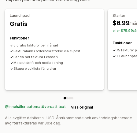
Varumärkeshantering
Fält
Fakturanummer
Avsändarens e-postadress
Skatteberäkning
Logotyper
Launchpad
Starter
Flera valutor
Flera språk
$6.99
Gratis
/må
eller $75.99/å
Filhantering
Funktioner
Filnamn
PDF-generering
Utskrift och export
Funktioner
5 gratis fakturor per månad
75 fakturor 
Fakturalänk i orderbekräftelse via e-post
+ Launchpad
Ladda ner faktura i kassan
Massutskrift och nedladdning
Skapa plocklista för ordrar
Innehåller automatöversatt text
Visa original
Alla avgifter debiteras i USD. Återkommande och användningsbaserade
avgifter faktureras var 30:e dag.