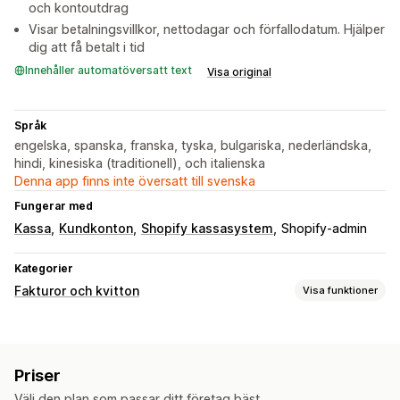
och kontoutdrag
Visar betalningsvillkor, nettodagar och förfallodatum. Hjälper
dig att få betalt i tid
Innehåller automatöversatt text
Visa original
Språk
engelska, spanska, franska, tyska, bulgariska, nederländska,
hindi, kinesiska (traditionell), och italienska
Denna app finns inte översatt till svenska
Fungerar med
Kassa
Kundkonton
Shopify kassasystem
Shopify-admin
Kategorier
Fakturor och kvitton
Visa funktioner
Dokumenttyper
Fakturor
Kvitton
Orderbekräftelse
Följesedlar
Priser
Anpassning
Välj den plan som passar ditt företag bäst.