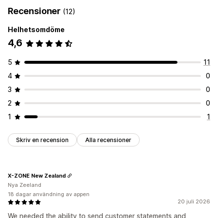
Recensioner
(12)
Helhetsomdöme
4,6
5
11
4
0
3
0
2
0
1
1
Skriv en recension
Alla recensioner
X-ZONE New Zealand
Nya Zeeland
18 dagar användning av appen
20 juli 2026
We needed the ability to send customer statements and