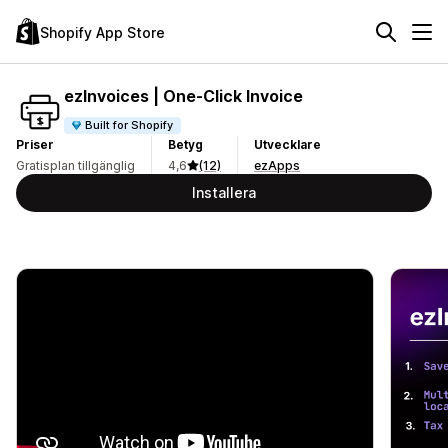
Shopify App Store
ezInvoices | One‑Click Invoice
Built for Shopify
Priser
Betyg
Utvecklare
Gratisplan tillgänglig
4,6
(12)
ezApps
Installera