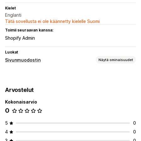
Kielet
Englanti
Tätä sovellusta ei ole käännetty kielelle Suomi
Toimii seuraavan kanssa:
Shopify Admin
Luokat
Sivunmuodostin
Näytä ominaisuudet
Sivutyypit
Kohdesivut
Etusivut
Tuotesivut
Kokoelmat
Arvostelut
Usein kysyttyä
Yhteystietosivut
Tietoa meistä -sivut
Arvostelusivu
Teemaosiot
Mukautetut sivut
Kokonaisarvio
0
Sivujen ylläpito
Mallit
Globaalit osiot
Koodinpätkät
5
0
4
0
3
0