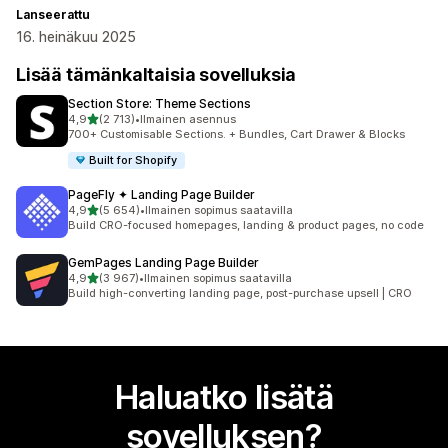
Lanseerattu
16. heinäkuu 2025
Lisää tämänkaltaisia sovelluksia
Section Store: Theme Sections
/ 5 tähteä
4,9
(2 713)
•
Ilmainen asennus
2713 arvostelua yhteensä
700+ Customisable Sections. + Bundles, Cart Drawer & Blocks
Built for Shopify
PageFly ✦ Landing Page Builder
/ 5 tähteä
4,9
(5 654)
•
Ilmainen sopimus saatavilla
5654 arvostelua yhteensä
Build CRO-focused homepages, landing & product pages, no code
GemPages Landing Page Builder
/ 5 tähteä
4,9
(3 967)
•
Ilmainen sopimus saatavilla
3967 arvostelua yhteensä
Build high-converting landing page, post-purchase upsell | CRO
Haluatko lisätä
sovelluksen?