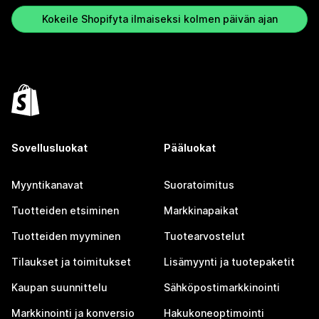
Kokeile Shopifyta ilmaiseksi kolmen päivän ajan
Sovellusluokat
Pääluokat
Myyntikanavat
Suoratoimitus
Tuotteiden etsiminen
Markkinapaikat
Tuotteiden myyminen
Tuotearvostelut
Tilaukset ja toimitukset
Lisämyynti ja tuotepaketit
Kaupan suunnittelu
Sähköpostimarkkinointi
Markkinointi ja konversio
Hakukoneoptimointi