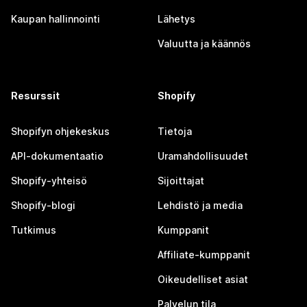
Kaupan hallinnointi
Lähetys
Valuutta ja käännös
Resurssit
Shopify
Shopifyn ohjekeskus
Tietoja
API-dokumentaatio
Uramahdollisuudet
Shopify-yhteisö
Sijoittajat
Shopify-blogi
Lehdistö ja media
Tutkimus
Kumppanit
Affiliate-kumppanit
Oikeudelliset asiat
Palvelun tila