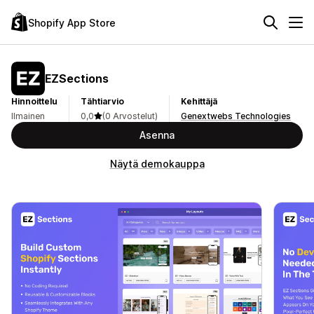
Shopify App Store
EZSections
Hinnoittelu
Tähtiarvio
Kehittäjä
Ilmainen
0,0
(0 Arvostelut)
Genextwebs Technologies
Asenna
Näytä demokauppa