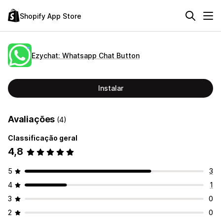
Shopify App Store
Ezychat: Whatsapp Chat Button
Instalar
Avaliações
(4)
Classificação geral
4,8
5
3
4
1
3
0
2
0