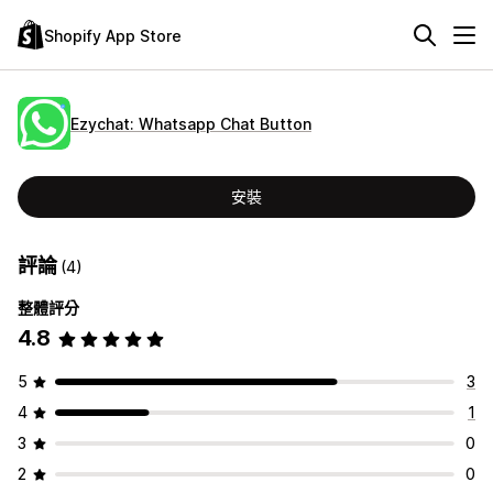
Shopify App Store
Ezychat: Whatsapp Chat Button
安裝
評論
(4)
整體評分
4.8
5
3
4
1
3
0
2
0