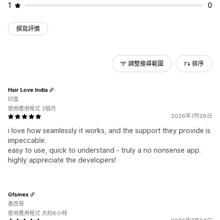
1
0
撰寫評價
調整搜尋範圍
排序
Hair Love India
印度
使用應用程式 3個月
2026年7月28日
i love how seamlessly it works, and the support they provide is
impeccable.
easy to use, quick to understand - truly a no nonsense app.
highly appreciate the developers!
Gfsmex
墨西哥
使用應用程式 大約8小時