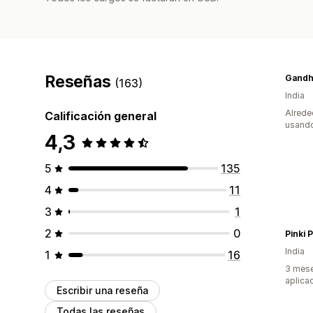
Reseñas
(163)
India
Alrede
Calificación general
usando
4,3
5
135
4
11
3
1
2
0
Pinki 
India
1
16
3 mese
aplica
Escribir una reseña
Todas las reseñas