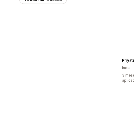
Priyat
India
3 mese
aplica