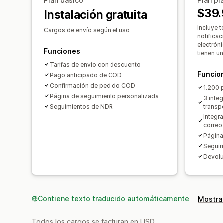
Plan básico
Plan pl
$39.
Instalación gratuita
Incluye t
Cargos de envío según el uso
notifica
electrón
Funciones
tienen u
Tarifas de envío con descuento
Funcio
Pago anticipado de COD
Confirmación de pedido COD
1.200 
Página de seguimiento personalizada
3 inte
Seguimientos de NDR
transp
Integr
correo
Página
Segui
Devolu
Contiene texto traducido automáticamente
Mostrar
Todos los cargos se facturan en USD.