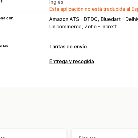
as
Inglés
Esta aplicación no está traducida al E
ona con
Amazon ATS - DTDC
Bluedart - Delhi
Unicommerce
Zoho - Increff
orías
Tarifas de envío
Cálculo de tasas
Entrega y recogida
Basado en la empresa de transportes
Opciones de entrega
Múltiples zonas
Etiquetas de envíos
Personalización
Opciones de recogida
Notificaciones personalizadas
Página
Franjas horarias
Tiempo de entrega
Validación de di
Seguimiento en tiempo real
Notificaciones de SMS
Seguimiento 
Páginas de seguimiento