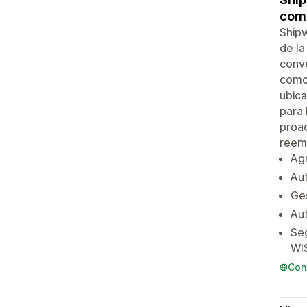
come
Shipw
de la
conve
como 
ubica
para 
proac
reem
Agr
Aut
Ges
Au
Seg
WI
Con