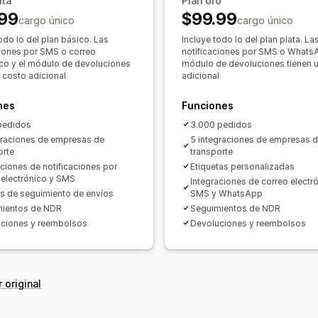
ata
Plan oro
99
$99.99
cargo único
cargo único
odo lo del plan básico. Las
Incluye todo lo del plan plata. La
ciones por SMS o correo
notificaciones por SMS o WhatsA
ico y el módulo de devoluciones
módulo de devoluciones tienen 
n costo adicional
adicional
nes
Funciones
pedidos
3.000 pedidos
graciones de empresas de
5 integraciones de empresas 
orte
transporte
aciones de notificaciones por
Etiquetas personalizadas
 electrónico y SMS
Integraciones de correo electró
s de seguimiento de envíos
SMS y WhatsApp
mientos de NDR
Seguimientos de NDR
ciones y reembolsos
Devoluciones y reembolsos
 original