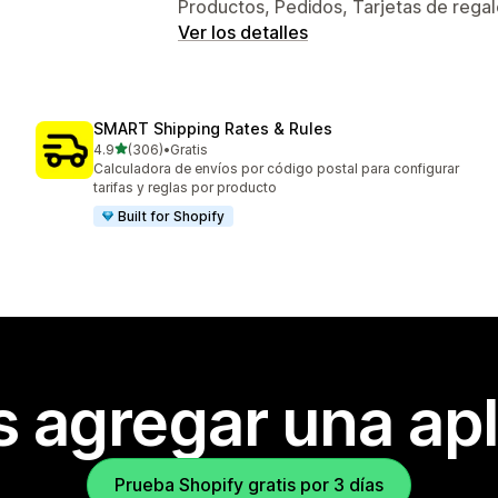
Productos, Pedidos, Tarjetas de rega
Ver los detalles
SMART Shipping Rates & Rules
de 5 estrellas
4.9
(306)
•
Gratis
306 reseñas en total
Calculadora de envíos por código postal para configurar
tarifas y reglas por producto
Built for Shopify
s agregar una apl
Prueba Shopify gratis por 3 días