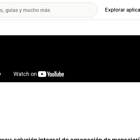
Explorar aplic
ía de imágenes destacadas
way: solución integral de agregación de mensajería,