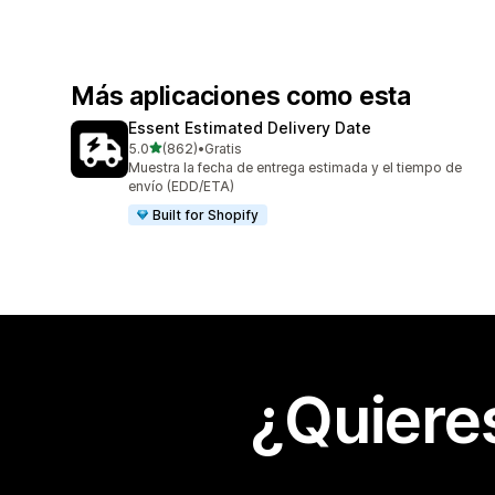
Más aplicaciones como esta
Essent Estimated Delivery Date
de 5 estrellas
5.0
(862)
•
Gratis
862 reseñas en total
Muestra la fecha de entrega estimada y el tiempo de
envío (EDD/ETA)
Built for Shopify
¿Quiere