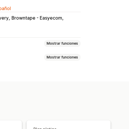
spañol
very
Browntape - Easyecom
Mostrar funciones
Mostrar funciones
Basado en el peso
Código postal
s de seguimiento
Fecha de entrega
recciones
Reglas personalizadas
de pedidos
Prueba de entrega