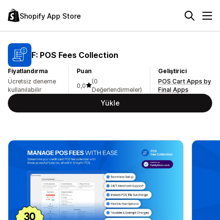
Shopify App Store
F: POS Fees Collection
Fiyatlandırma
Puan
Geliştirici
Ücretsiz deneme
(0
POS Cart Apps by
0,0
kullanılabilir
Değerlendirmeler)
Final Apps
Yükle