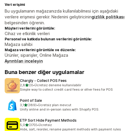
Veri erişimi
Bu uygulamanın mağazanızda kullanılabilmesi için aşağıdaki
verilere erişmesi gerekir. Nedenini geliştiricinin
gizlilik politikası
belgesinden öğrenin.
Müşteri verilerini görüntüle:
Cihaz ve etkinlik verileri
Personel ve katkıda bulunan verilerini görüntüle:
Mağaza sahibi
Mağaza verilerini görüntüle ve düzenle:
Ürünler, siparişler, Online Mağaza
Ayrıntıları inceleyin
Buna benzer diğer uygulamalar
Chargly ‑ Collect POS Fees
5 yıldız üzerinden
2,8
(3)
•
Ücretsiz deneme kullanılabilir
toplam 3 değerlendirme
Simple way to collect credit card fees or other fees for POS
Point of Sale
5 yıldız üzerinden
3,1
(389)
•
Ücretsiz plan mevcut
toplam 389 değerlendirme
Unify online and in-person sales with Shopify POS.
ETP Sort Hide Payment Methods
5 yıldız üzerinden
5,0
(370)
•
Ücretsiz
toplam 370 değerlendirme
Hide, sort, reorder, rename payment methods with payment rules