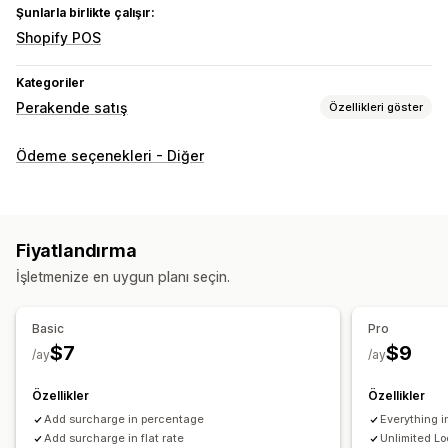
Şunlarla birlikte çalışır:
Shopify POS
Kategoriler
Perakende satış
Özellikleri göster
POS
Ödeme seçenekleri - Diğer
Fiyat ayarlamaları
Fiyatlandırma
İşletmenize en uygun planı seçin.
Basic
Pro
$7
$9
/ay
/ay
Özellikler
Özellikler
Add surcharge in percentage
Everything i
Add surcharge in flat rate
Unlimited Lo