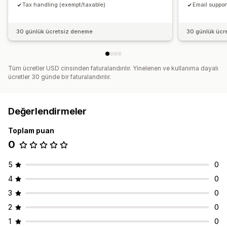
Tax handling (exempt/taxable)
Email suppor
30 günlük ücretsiz deneme
30 günlük ücr
Tüm ücretler USD cinsinden faturalandırılır. Yinelenen ve kullanıma dayalı
ücretler 30 günde bir faturalandırılır.
Değerlendirmeler
Toplam puan
0
5
0
4
0
3
0
2
0
1
0