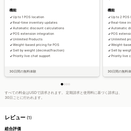
機能
機能
Up to 1 POS location
Up to 2 POS 
Real-time inventory updates
Real-time i
Automatic discount calculations
Automatic d
POS extension integration
POS extensi
Unlimited Products
Unlimited pr
Weight-based pricing for POS
Weight-base
Sell by weight (decimal/fraction)
Sell by weig
Priority live chat support
Priority live
30日間の無料体験
30日間の無料
すべての料金はUSDで請求されます。 定期請求と使用料に基づく請求は、
30日ごとに行われます。
レビュー
(1)
総合評価