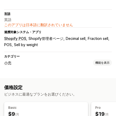
言語
英語
このアプリは日本語に翻訳されていません
連携対象システム・アプリ
Shopify POS
Shopify管理者ページ
Decimal sell
Fraction sell
POS
Sell by weight
カテゴリー
小売
機能を表示
POS
ディスカウント
決済
価格調整
量り売り
価格設定
在庫管理
ビジネスに最適なプランをお選びください。
リアルタイム同期
手動更新
自動更新
複数ロケーション
Basic
Pro
$9
$19
/月
/月