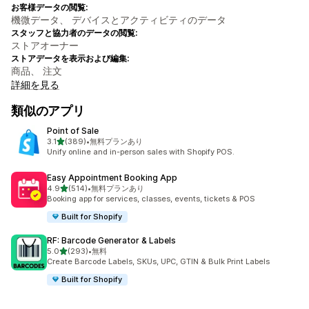
お客様データの閲覧:
機微データ、 デバイスとアクティビティのデータ
スタッフと協力者のデータの閲覧:
ストアオーナー
ストアデータを表示および編集:
商品、 注文
詳細を見る
類似のアプリ
Point of Sale
5つ星中
3.1
(389)
•
無料プランあり
合計レビュー数：389件
Unify online and in-person sales with Shopify POS.
Easy Appointment Booking App
5つ星中
4.9
(514)
•
無料プランあり
合計レビュー数：514件
Booking app for services, classes, events, tickets & POS
Built for Shopify
RF: Barcode Generator & Labels
5つ星中
5.0
(293)
•
無料
合計レビュー数：293件
Create Barcode Labels, SKUs, UPC, GTIN & Bulk Print Labels
Built for Shopify