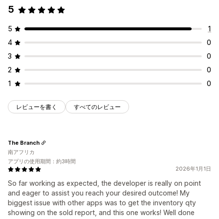
5
5
1
4
0
3
0
2
0
1
0
レビューを書く
すべてのレビュー
The Branch
南アフリカ
アプリの使用期間：約3時間
2026年1月1日
So far working as expected, the developer is really on point
and eager to assist you reach your desired outcome! My
biggest issue with other apps was to get the inventory qty
showing on the sold report, and this one works! Well done